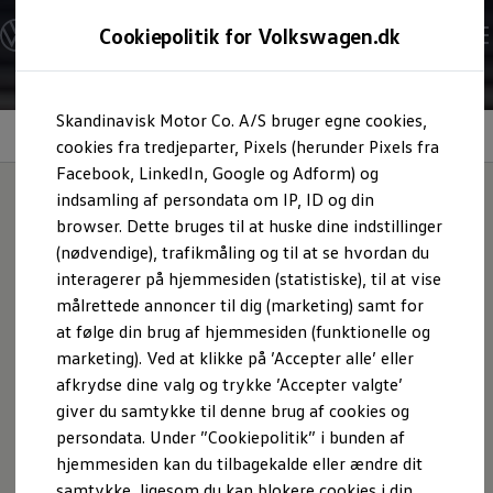
Modeller og konfigurator
Cookiepolitik for Volkswagen.dk
Byg din Volkswagen
Alle modeller
Sammenlign udstyrsvarianter
Gå til
Gå til
Sammenlign modelstørrelser
Skandinavisk Motor Co. A/S bruger egne cookies,
hovedindhold
footer
Kend din Volkswagen
Eksteriør
Erhvervsbiler
cookies fra tredjeparter, Pixels (herunder Pixels fra
Værktøjskassen
Facebook, LinkedIn, Google og Adform) og
ConnectedFleet
indsamling af persondata om IP, ID og din
Service
browser. Dette bruges til at huske dine indstillinger
California on Tour app
En SUV med karakter:
Elektriske biler
(nødvendige), trafikmåling og til at se hvordan du
Elbiler
interagerer på hjemmesiden (statistiske), til at vise
ID. Polo
T‑Cross
målrettede annoncer til dig (marketing) samt for
ID. Cross
ID.3 Neo
at følge din brug af hjemmesiden (funktionelle og
ID.4
marketing). Ved at klikke på ’Accepter alle’ eller
ID.5
afkrydse dine valg og trykke ’Accepter valgte’
ID.7
ID.7 Tourer
giver du samtykke til denne brug af cookies og
ID. Buzz
persondata. Under ”Cookiepolitik” i bunden af
Konceptbiler
hjemmesiden kan du tilbagekalde eller ændre dit
ID. EVERY1
ID. 2all & ID. GTI
samtykke, ligesom du kan blokere cookies i din