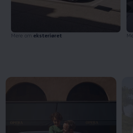
Mere om
eksteriøret
Me
Enable fullscreen mode