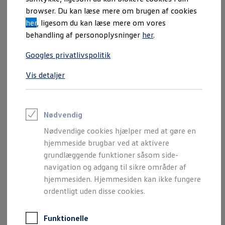
Varebiler på el
browser. Du kan læse mere om brugen af cookies
Elektromobilitet i dagligdagen
her
, ligesom du kan læse mere om vores
Eldrevne modeller
ID. Buzz Cargo
behandling af personoplysninger
her
.
Opladning og Rækkevidde
Opladning med Clever
Googles privatlivspolitik
Opladning med Clever - Erhvervsbiler
We Charge
Vis detaljer
Udregn din rækkevidde
Udregn din ladetid
Planlæg din rute
Teknologi og Batteri
Lær din ID. at kende
Nødvendig
Varmepumpe
Nødvendige cookies hjælper med at gøre en
Energieffektivitet
Teaser Battery Regulation
hjemmeside brugbar ved at aktivere
Software og konnektivitet
grundlæggende funktioner såsom side-
ID. Software 6.0
navigation og adgang til sikre områder af
ID.- softwareversioner og opdateringer
Grænseflader til din ID.
hjemmesiden. Hjemmesiden kan ikke fungere
Køb og leasing
ordentligt uden disse cookies.
Lagerbiler til hurtig levering
Privatleasing
Nyheder og aktuelle kampagner
Funktionelle
Book en prøvetur