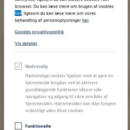
Varebiler på el
browser. Du kan læse mere om brugen af cookies
Elektromobilitet i dagligdagen
her
, ligesom du kan læse mere om vores
Eldrevne modeller
ID. Buzz Cargo
behandling af personoplysninger
her
.
Opladning og Rækkevidde
Opladning med Clever
Googles privatlivspolitik
Opladning med Clever - Erhvervsbiler
We Charge
Vis detaljer
Udregn din rækkevidde
Udregn din ladetid
Planlæg din rute
Teknologi og Batteri
Lær din ID. at kende
Nødvendig
Varmepumpe
Nødvendige cookies hjælper med at gøre en
Energieffektivitet
Teaser Battery Regulation
hjemmeside brugbar ved at aktivere
Software og konnektivitet
grundlæggende funktioner såsom side-
ID. Software 6.0
navigation og adgang til sikre områder af
ID.- softwareversioner og opdateringer
Grænseflader til din ID.
hjemmesiden. Hjemmesiden kan ikke fungere
Køb og leasing
ordentligt uden disse cookies.
Lagerbiler til hurtig levering
Privatleasing
Nyheder og aktuelle kampagner
Funktionelle
Book en prøvetur