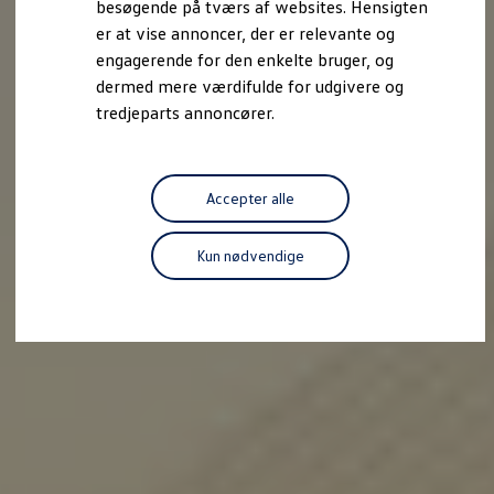
besøgende på tværs af websites. Hensigten
Forbind mobiltelefonen med bilen
er at vise annoncer, der er relevante og
Opdateringer til software, kort og radio
Fleet Interface Data
engagerende for den enkelte bruger, og
MinVolkswagen
dermed mere værdifulde for udgivere og
Digital instruktionsbog
tredjeparts annoncører.
Tilbehør
Tilbehør til din personbil
Tilbehør til din erhvervsbil
Fordele ved at vælge autoriseret værksted til din erh
Om Volkswagen
Accepter alle
Nyheder
Tilmeld nyhedsbrev
Pressemeddelser
Kun nødvendige
Kalenderbillede
Kontakt Volkswagen
Volkswagen Magazine
Shop
Garanti
VieW
Autostadt
Hvad er Volkswagen?
Find forhandler
Hjælp og kontakt