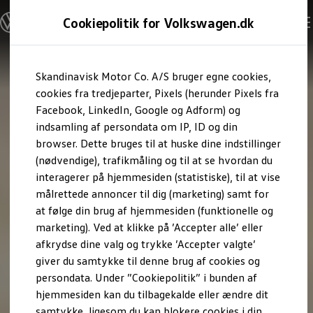
Modeller og konfigurator
Cookiepolitik for Volkswagen.dk
Byg din Volkswagen
Alle modeller
Sammenlign udstyrsvarianter
Gå til
Gå til
Sammenlign modelstørrelser
Skandinavisk Motor Co. A/S bruger egne cookies,
hovedindhold
footer
Kend din Volkswagen
Erhvervsbiler
cookies fra tredjeparter, Pixels (herunder Pixels fra
Værktøjskassen
Facebook, LinkedIn, Google og Adform) og
ConnectedFleet
indsamling af persondata om IP, ID og din
Service
browser. Dette bruges til at huske dine indstillinger
California on Tour app
Elektriske biler
(nødvendige), trafikmåling og til at se hvordan du
Elbiler
interagerer på hjemmesiden (statistiske), til at vise
ID. Polo
målrettede annoncer til dig (marketing) samt for
ID. Cross
ID.3 Neo
at følge din brug af hjemmesiden (funktionelle og
ID.4
marketing). Ved at klikke på ’Accepter alle’ eller
ID.5
afkrydse dine valg og trykke ’Accepter valgte’
ID.7
ID.7 Tourer
giver du samtykke til denne brug af cookies og
ID. Buzz
persondata. Under ”Cookiepolitik” i bunden af
Konceptbiler
hjemmesiden kan du tilbagekalde eller ændre dit
ID. EVERY1
ID. 2all & ID. GTI
samtykke, ligesom du kan blokere cookies i din