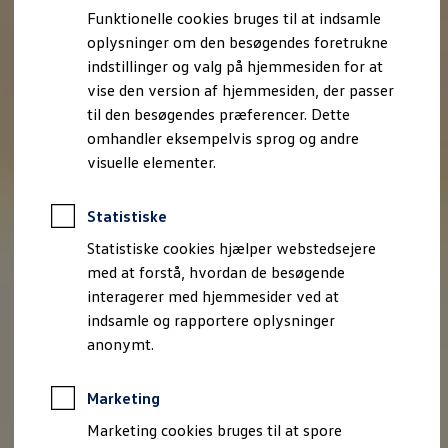
Bestil et tilbud
Funktionelle cookies bruges til at indsamle
Brugte biler
oplysninger om den besøgendes foretrukne
Pendlerleasing
Budgetberegner
indstillinger og valg på hjemmesiden for at
Firmabil
vise den version af hjemmesiden, der passer
Vejen til en ny Volkswagen
til den besøgendes præferencer. Dette
Online Privatleasing
Finansiering og forsikring
omhandler eksempelvis sprog og andre
Volkswagen Forsikring
visuelle elementer.
Volkswagen Finansiering
Forsikringsberegner
Ejere og services
Statistiske
Book tid på værkstedet
Service
Statistiske cookies hjælper webstedsejere
Serviceabonnementer
med at forstå, hvordan de besøgende
Service 5+
interagerer med hjemmesider ved at
Service på elbiler
Prismatch
indsamle og rapportere oplysninger
Fordele ved autoriseret værksted
anonymt.
Brugbar information
Softwareopdateringer
Servicefordele
Marketing
Digitale ekstrafunktioner
Se tjenesterne til din model
Marketing cookies bruges til at spore
Volkswagen-apps, login og shop