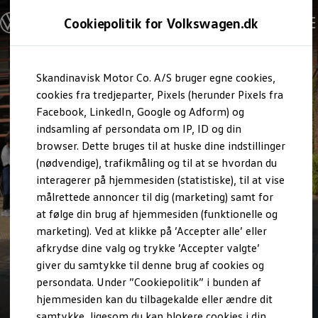
Modeller og konfigurator
Cookiepolitik for Volkswagen.dk
Byg din Volkswagen
Alle modeller
Sammenlign udstyrsvarianter
Gå til
Gå til
Sammenlign modelstørrelser
Skandinavisk Motor Co. A/S bruger egne cookies,
hovedindhold
footer
Kend din Volkswagen
Erhvervsbiler
cookies fra tredjeparter, Pixels (herunder Pixels fra
Værktøjskassen
Facebook, LinkedIn, Google og Adform) og
ConnectedFleet
indsamling af persondata om IP, ID og din
Service
browser. Dette bruges til at huske dine indstillinger
California on Tour app
Elektriske biler
(nødvendige), trafikmåling og til at se hvordan du
Elbiler
interagerer på hjemmesiden (statistiske), til at vise
ID. Polo
målrettede annoncer til dig (marketing) samt for
ID. Cross
ID.3 Neo
at følge din brug af hjemmesiden (funktionelle og
ID.4
marketing). Ved at klikke på ’Accepter alle’ eller
ID.5
afkrydse dine valg og trykke ’Accepter valgte’
ID.7
ID.7 Tourer
giver du samtykke til denne brug af cookies og
ID. Buzz
persondata. Under ”Cookiepolitik” i bunden af
Konceptbiler
1
hjemmesiden kan du tilbagekalde eller ændre dit
ID. EVERY1
ID. 2all & ID. GTI
samtykke, ligesom du kan blokere cookies i din