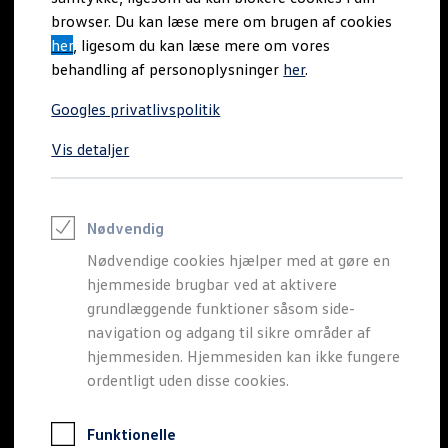
Varebiler på el
browser. Du kan læse mere om brugen af cookies
Elektromobilitet i dagligdagen
her
, ligesom du kan læse mere om vores
Eldrevne modeller
ID. Buzz Cargo
behandling af personoplysninger
her
.
Transporter til hurtig
Opladning og Rækkevidde
Opladning med Clever
Googles privatlivspolitik
Opladning med Clever - Erhvervsbiler
levering
We Charge
Vis detaljer
Udregn din rækkevidde
Udregn din ladetid
Attraktiv operationel
Planlæg din rute
Teknologi og Batteri
leasing inkl. Service- og
Lær din ID. at kende
Nødvendig
Varmepumpe
Nødvendige cookies hjælper med at gøre en
Energieffektivitet
Reparationsabonnement
Teaser Battery Regulation
hjemmeside brugbar ved at aktivere
Software og konnektivitet
grundlæggende funktioner såsom side-
ID. Software 6.0
Bliv hurtigt godt kørende i den korte
navigation og adgang til sikre områder af
ID.- softwareversioner og opdateringer
Transporter-model med operationel leasing
Grænseflader til din ID.
hjemmesiden. Hjemmesiden kan ikke fungere
Køb og leasing
ordentligt uden disse cookies.
inkl. Service- og Reparationsabonnement fra
Lagerbiler til hurtig levering
Privatleasing
2.445 kr. ekskl. moms. Gælder lagermodeller.
Nyheder og aktuelle kampagner
Funktionelle
Book en prøvetur