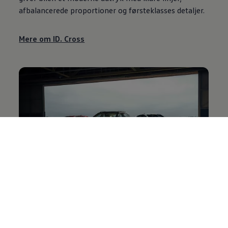
afbalancerede proportioner og førsteklasses detaljer.
Mere om ID. Cross
Få de seneste nyheder
Et kig ind i fremtidens
Volkswagen
. Få besked, når der
lanceres nye modeller og følg med i nuværende