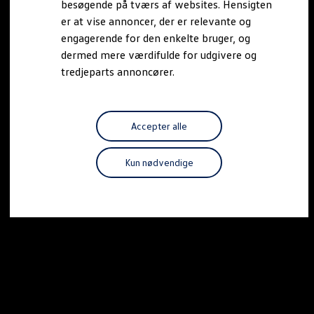
besøgende på tværs af websites. Hensigten
Forbind mobiltelefonen med bilen
er at vise annoncer, der er relevante og
Opdateringer til software, kort og radio
Fleet Interface Data
engagerende for den enkelte bruger, og
MinVolkswagen
dermed mere værdifulde for udgivere og
Digital instruktionsbog
tredjeparts annoncører.
Tilbehør
Tilbehør til din personbil
Tilbehør til din erhvervsbil
Fordele ved at vælge autoriseret værksted til din erh
Om Volkswagen
Accepter alle
Nyheder
Tilmeld nyhedsbrev
Pressemeddelser
Kun nødvendige
Kalenderbillede
Kontakt Volkswagen
Volkswagen Magazine
Shop
Garanti
VieW
Autostadt
Hvad er Volkswagen?
Find forhandler
Hjælp og kontakt