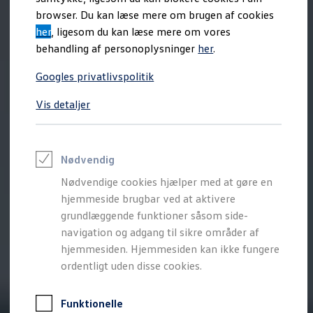
Varebiler på el
browser. Du kan læse mere om brugen af cookies
Elektromobilitet i dagligdagen
her
, ligesom du kan læse mere om vores
Eldrevne modeller
ID. Buzz Cargo
behandling af personoplysninger
her
.
Opladning og Rækkevidde
Opladning med Clever
Googles privatlivspolitik
Opladning med Clever - Erhvervsbiler
We Charge
Vis detaljer
Udregn din rækkevidde
Udregn din ladetid
Planlæg din rute
Teknologi og Batteri
Lær din ID. at kende
Nødvendig
Varmepumpe
Nødvendige cookies hjælper med at gøre en
Energieffektivitet
Teaser Battery Regulation
hjemmeside brugbar ved at aktivere
Software og konnektivitet
grundlæggende funktioner såsom side-
ID. Software 6.0
navigation og adgang til sikre områder af
ID.- softwareversioner og opdateringer
Grænseflader til din ID.
hjemmesiden. Hjemmesiden kan ikke fungere
Køb og leasing
ordentligt uden disse cookies.
Lagerbiler til hurtig levering
Privatleasing
Nyheder og aktuelle kampagner
Funktionelle
Book en prøvetur