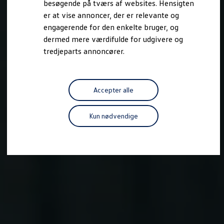
besøgende på tværs af websites. Hensigten
Forbind mobiltelefonen med bilen
er at vise annoncer, der er relevante og
Opdateringer til software, kort og radio
Fleet Interface Data
engagerende for den enkelte bruger, og
MinVolkswagen
dermed mere værdifulde for udgivere og
Digital instruktionsbog
tredjeparts annoncører.
Tilbehør
Tilbehør til din personbil
Tilbehør til din erhvervsbil
Fordele ved at vælge autoriseret værksted til din erh
Om Volkswagen
Accepter alle
Nyheder
Tilmeld nyhedsbrev
Pressemeddelser
Kun nødvendige
Kalenderbillede
Kontakt Volkswagen
Volkswagen Magazine
Shop
Garanti
VieW
Autostadt
Hvad er Volkswagen?
Find forhandler
Hjælp og kontakt