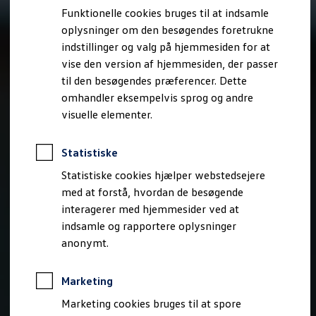
Bestil et tilbud
Funktionelle cookies bruges til at indsamle
Brugte biler
oplysninger om den besøgendes foretrukne
Pendlerleasing
Budgetberegner
indstillinger og valg på hjemmesiden for at
Firmabil
vise den version af hjemmesiden, der passer
Vejen til en ny Volkswagen
til den besøgendes præferencer. Dette
Online Privatleasing
Finansiering og forsikring
omhandler eksempelvis sprog og andre
Volkswagen Forsikring
visuelle elementer.
Volkswagen Finansiering
Forsikringsberegner
Ejere og services
Statistiske
Book tid på værkstedet
Service
Statistiske cookies hjælper webstedsejere
Serviceabonnementer
med at forstå, hvordan de besøgende
Service 5+
interagerer med hjemmesider ved at
Service på elbiler
Prismatch
indsamle og rapportere oplysninger
Fordele ved autoriseret værksted
anonymt.
Brugbar information
Softwareopdateringer
Servicefordele
Marketing
Digitale ekstrafunktioner
Se tjenesterne til din model
Marketing cookies bruges til at spore
Volkswagen-apps, login og shop