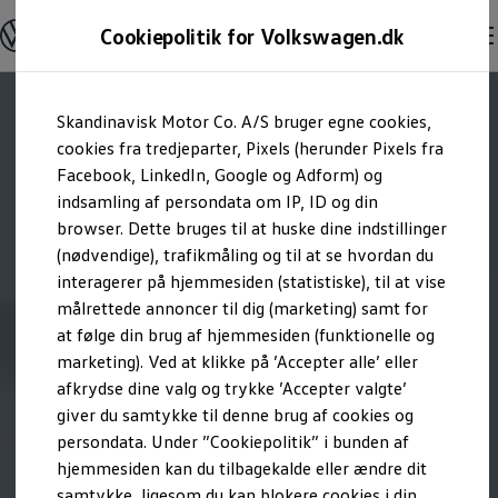
Modeller og konfigurator
Cookiepolitik for Volkswagen.dk
Byg din Volkswagen
Alle modeller
Sammenlign udstyrsvarianter
Gå til
Gå til
Sammenlign modelstørrelser
Skandinavisk Motor Co. A/S bruger egne cookies,
hovedindhold
footer
Kend din Volkswagen
Erhvervsbiler
cookies fra tredjeparter, Pixels (herunder Pixels fra
Værktøjskassen
Facebook, LinkedIn, Google og Adform) og
ConnectedFleet
indsamling af persondata om IP, ID og din
Service
browser. Dette bruges til at huske dine indstillinger
California on Tour app
Elektriske biler
(nødvendige), trafikmåling og til at se hvordan du
Elbiler
interagerer på hjemmesiden (statistiske), til at vise
ID. Polo
målrettede annoncer til dig (marketing) samt for
ID. Cross
ID.3 Neo
at følge din brug af hjemmesiden (funktionelle og
ID.4
marketing). Ved at klikke på ’Accepter alle’ eller
ID.5
afkrydse dine valg og trykke ’Accepter valgte’
ID.7
ID.7 Tourer
giver du samtykke til denne brug af cookies og
ID. Buzz
persondata. Under ”Cookiepolitik” i bunden af
Konceptbiler
hjemmesiden kan du tilbagekalde eller ændre dit
ID. EVERY1
ID. 2all & ID. GTI
samtykke, ligesom du kan blokere cookies i din