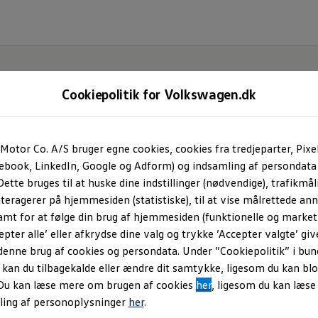
Cookiepolitik for Volkswagen.dk
Motor Co. A/S bruger egne cookies, cookies fra tredjeparter, Pixe
ind
Volkswagen
Partn
cebook, LinkedIn, Google og Adform) og indsamling af persondata
ette bruges til at huske dine indstillinger (nødvendige), trafikmåli
teragerer på hjemmesiden (statistiske), til at vise målrettede anno
Søg efter forhandlere og placeringer
amt for at følge din brug af hjemmesiden (funktionelle og marketi
epter alle’ eller afkrydse dine valg og trykke ’Accepter valgte’ giv
denne brug af cookies og persondata. Under ”Cookiepolitik” i bun
an du tilbagekalde eller ændre dit samtykke, ligesom du kan blo
 Du kan læse mere om brugen af cookies
her
, ligesom du kan læs
ling af personoplysninger
her
.