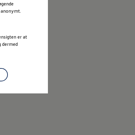
søgende
r anonymt.
nsigten er at
og dermed