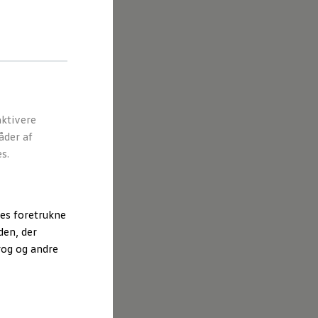
ktivere
åder af
s.
es foretrukne
den, der
rog og andre