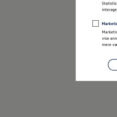
Bestil et tilbud
Statisti
Brugte biler
interag
Pendlerleasing
Budgetberegner
Firmabil
Marketi
Vejen til en ny Volkswagen
Online Privatleasing
Marketin
Finansiering og forsikring
vise ann
Volkswagen Forsikring
mere vær
Volkswagen Finansiering
Forsikringsberegner
Ejere og services
Book tid på værkstedet
Service
Serviceabonnementer
Service 5+
Service på elbiler
Prismatch
Fordele ved autoriseret værksted
Brugbar information
Softwareopdateringer
Servicefordele
Digitale ekstrafunktioner
Se tjenesterne til din model
Volkswagen-apps, login og shop