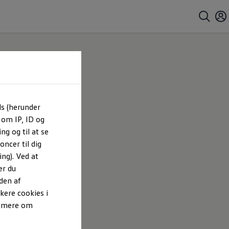
ls (herunder
er
 om IP, ID og
ng og til at se
ncer til dig
ng). Ved at
er du
den af
kere cookies i
e mere om