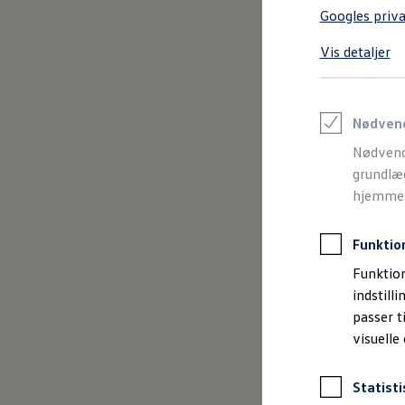
Varebiler på el
Googles priva
Elektromobilitet i dagligdagen
Eldrevne modeller
Vis detaljer
ID. Buzz Cargo
Opladning og Rækkevidde
Opladning med Clever
Opladning med Clever - Erhvervsbiler
We Charge
Nødven
Udregn din rækkevidde
Nødvend
Udregn din ladetid
Planlæg din rute
grundlæg
Teknologi og Batteri
hjemmesi
Lær din ID. at kende
Varmepumpe
Energieffektivitet
Funktio
Teaser Battery Regulation
Software og konnektivitet
Funktion
ID. Software 6.0
indstill
ID.- softwareversioner og opdateringer
passer t
Grænseflader til din ID.
Køb og leasing
visuelle
Lagerbiler til hurtig levering
Privatleasing
Nyheder og aktuelle kampagner
Statisti
Book en prøvetur