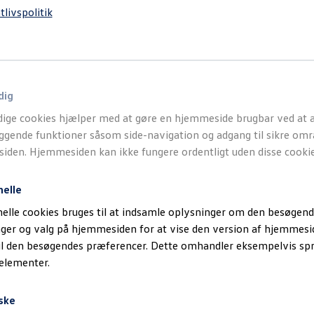
tlivspolitik
dig
ige cookies hjælper med at gøre en hjemmeside brugbar ved at a
gende funktioner såsom side-navigation og adgang til sikre omr
den. Hjemmesiden kan ikke fungere ordentligt uden disse cookie
nelle
elle cookies bruges til at indsamle oplysninger om den besøgend
inger og valg på hjemmesiden for at vise den version af hjemmesi
il den besøgendes præferencer. Dette omhandler eksempelvis sp
 elementer.
ske