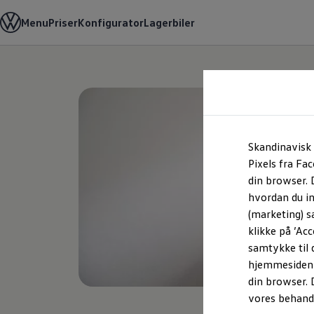
Modeller og konfigurator
Menu
Priser
Konfigurator
Lagerbiler
Hjem
Elektriske biler
Teaser Battery Regulation
Byg din Volkswagen
Alle modeller
Sammenlign udstyrsvarianter
Sammenlign modelstørrelser
Gå til
Gå til
Kend din Volkswagen
hovedindhold
footer
Erhvervsbiler
Værktøjskassen
ConnectedFleet
Service
California on Tour app
Skandinavisk 
Elektriske biler
Pixels fra Fa
Elbiler
din browser. D
ID. Polo
ID. Cross
hvordan du in
ID.3 Neo
(marketing) s
ID.4
klikke på ’Acc
ID.5
ID.7
samtykke til 
ID.7 Tourer
hjemmesiden k
ID. Buzz
din browser.
Konceptbiler
ID. EVERY1
vores behand
ID. 2all & ID. GTI