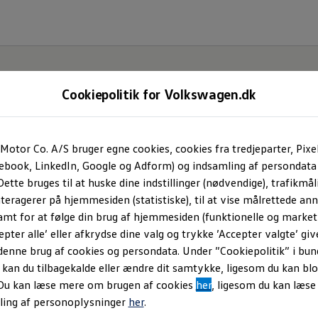
Cookiepolitik for Volkswagen.dk
Batt
Regu
Motor Co. A/S bruger egne cookies, cookies fra tredjeparter, Pixe
cebook, LinkedIn, Google og Adform) og indsamling af persondata
(Batt
ette bruges til at huske dine indstillinger (nødvendige), trafikmåli
teragerer på hjemmesiden (statistiske), til at vise målrettede anno
amt for at følge din brug af hjemmesiden (funktionelle og marketi
epter alle’ eller afkrydse dine valg og trykke ’Accepter valgte’ giv
denne brug af cookies og persondata. Under ”Cookiepolitik” i bun
Do you want to find out
an du tilbagekalde eller ændre dit samtykke, ligesom du kan blo
Volkswagen
? Here you w
 Du kan læse mere om brugen af cookies
her
, ligesom du kan læs
38–41 EU BattReg and th
ling af personoplysninger
her
.
batteries.