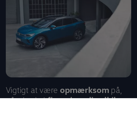
Vigtigt at være
opmærksom
på,
når du skal
finansiere din elbil
eller brændstofbil
Volkswagen
Finansiering har forskellige lånetyper,