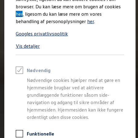
Varebiler på el
browser. Du kan læse mere om brugen af cookies
Elektromobilitet i dagligdagen
her
, ligesom du kan læse mere om vores
Eldrevne modeller
ID. Buzz Cargo
behandling af personoplysninger
her
.
Opladning og Rækkevidde
Opladning med Clever
Googles privatlivspolitik
Opladning med Clever - Erhvervsbiler
We Charge
Vis detaljer
Udregn din rækkevidde
Udregn din ladetid
Planlæg din rute
Teknologi og Batteri
Lær din ID. at kende
Nødvendig
Varmepumpe
Nødvendige cookies hjælper med at gøre en
Energieffektivitet
Teaser Battery Regulation
hjemmeside brugbar ved at aktivere
Software og konnektivitet
grundlæggende funktioner såsom side-
ID. Software 6.0
navigation og adgang til sikre områder af
ID.- softwareversioner og opdateringer
Grænseflader til din ID.
hjemmesiden. Hjemmesiden kan ikke fungere
Køb og leasing
ordentligt uden disse cookies.
Lagerbiler til hurtig levering
Privatleasing
Nyheder og aktuelle kampagner
Funktionelle
Book en prøvetur