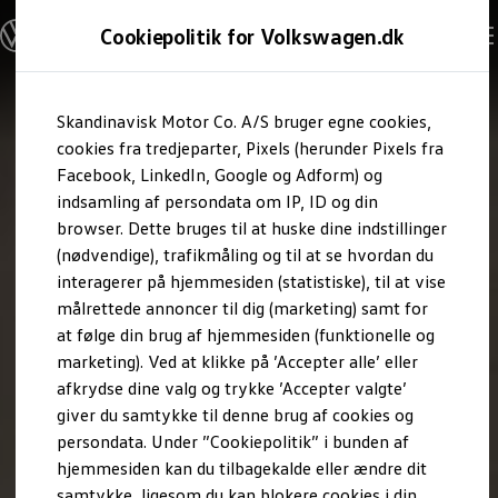
Modeller og konfigurator
Cookiepolitik for Volkswagen.dk
Byg din Volkswagen
Alle modeller
Sammenlign udstyrsvarianter
Gå til
Gå til
Sammenlign modelstørrelser
Skandinavisk Motor Co. A/S bruger egne cookies,
hovedindhold
footer
Kend din Volkswagen
Erhvervsbiler
cookies fra tredjeparter, Pixels (herunder Pixels fra
Værktøjskassen
Facebook, LinkedIn, Google og Adform) og
ConnectedFleet
indsamling af persondata om IP, ID og din
Service
browser. Dette bruges til at huske dine indstillinger
California on Tour app
Elektriske biler
(nødvendige), trafikmåling og til at se hvordan du
Elbiler
interagerer på hjemmesiden (statistiske), til at vise
ID. Polo
målrettede annoncer til dig (marketing) samt for
ID. Cross
ID.3 Neo
at følge din brug af hjemmesiden (funktionelle og
ID.4
marketing). Ved at klikke på ’Accepter alle’ eller
ID.5
afkrydse dine valg og trykke ’Accepter valgte’
ID.7
ID.7 Tourer
giver du samtykke til denne brug af cookies og
ID. Buzz
persondata. Under ”Cookiepolitik” i bunden af
Konceptbiler
hjemmesiden kan du tilbagekalde eller ændre dit
ID. EVERY1
ID. 2all & ID. GTI
samtykke, ligesom du kan blokere cookies i din