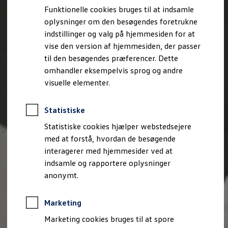
Bestil et tilbud
Funktionelle cookies bruges til at indsamle
Brugte biler
oplysninger om den besøgendes foretrukne
Pendlerleasing
Budgetberegner
indstillinger og valg på hjemmesiden for at
Firmabil
vise den version af hjemmesiden, der passer
Vejen til en ny Volkswagen
til den besøgendes præferencer. Dette
Online Privatleasing
Finansiering og forsikring
omhandler eksempelvis sprog og andre
Volkswagen Forsikring
visuelle elementer.
Volkswagen Finansiering
Forsikringsberegner
Ejere og services
Statistiske
Book tid på værkstedet
Service
Statistiske cookies hjælper webstedsejere
Serviceabonnementer
med at forstå, hvordan de besøgende
Service 5+
interagerer med hjemmesider ved at
Service på elbiler
Prismatch
indsamle og rapportere oplysninger
Fordele ved autoriseret værksted
anonymt.
Brugbar information
Softwareopdateringer
Servicefordele
Marketing
Digitale ekstrafunktioner
Se tjenesterne til din model
Marketing cookies bruges til at spore
Volkswagen-apps, login og shop