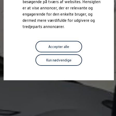
besøgende på tværs af websites. Hensigten
Forbind mobiltelefonen med bilen
er at vise annoncer, der er relevante og
Opdateringer til software, kort og radio
Fleet Interface Data
engagerende for den enkelte bruger, og
MinVolkswagen
dermed mere værdifulde for udgivere og
Digital instruktionsbog
tredjeparts annoncører.
Tilbehør
Tilbehør til din personbil
Tilbehør til din erhvervsbil
Fordele ved at vælge autoriseret værksted til din erh
Om Volkswagen
Accepter alle
Nyheder
Tilmeld nyhedsbrev
Pressemeddelser
Kun nødvendige
Kalenderbillede
Kontakt Volkswagen
Volkswagen Magazine
Shop
Garanti
VieW
Autostadt
Hvad er Volkswagen?
Find forhandler
Hjælp og kontakt