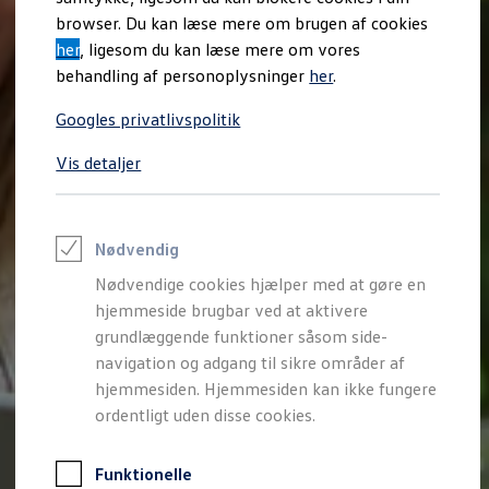
Varebiler på el
browser. Du kan læse mere om brugen af cookies
Elektromobilitet i dagligdagen
her
, ligesom du kan læse mere om vores
Eldrevne modeller
ID. Buzz Cargo
behandling af personoplysninger
her
.
Opladning og Rækkevidde
Opladning med Clever
Googles privatlivspolitik
Opladning med Clever - Erhvervsbiler
We Charge
Vis detaljer
Udregn din rækkevidde
Udregn din ladetid
Planlæg din rute
Teknologi og Batteri
Lær din ID. at kende
Nødvendig
Varmepumpe
Nødvendige cookies hjælper med at gøre en
Energieffektivitet
Teaser Battery Regulation
hjemmeside brugbar ved at aktivere
Software og konnektivitet
grundlæggende funktioner såsom side-
ID. Software 6.0
navigation og adgang til sikre områder af
ID.- softwareversioner og opdateringer
Grænseflader til din ID.
hjemmesiden. Hjemmesiden kan ikke fungere
Køb og leasing
ordentligt uden disse cookies.
Lagerbiler til hurtig levering
Privatleasing
Nyheder og aktuelle kampagner
Funktionelle
Book en prøvetur