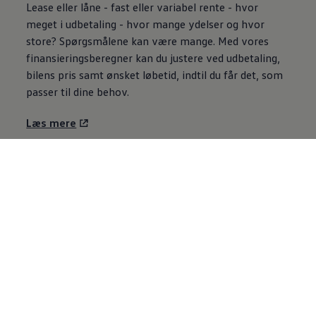
Lease eller låne - fast eller variabel rente - hvor
meget i udbetaling - hvor mange ydelser og hvor
store? Spørgsmålene kan være mange. Med vores
finansieringsberegner kan du justere ved udbetaling,
bilens pris samt ønsket løbetid, indtil du får det, som
passer til dine behov.
Læs mere