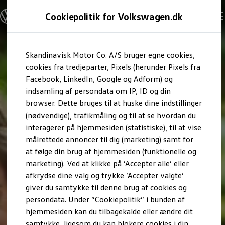
Modeller og konfigurator
Cookiepolitik for Volkswagen.dk
Byg din Volkswagen
Alle modeller
Sammenlign udstyrsvarianter
Gå til
Gå til
Sammenlign modelstørrelser
Skandinavisk Motor Co. A/S bruger egne cookies,
hovedindhold
footer
Kend din Volkswagen
Erhvervsbiler
cookies fra tredjeparter, Pixels (herunder Pixels fra
Værktøjskassen
Facebook, LinkedIn, Google og Adform) og
ConnectedFleet
indsamling af persondata om IP, ID og din
Service
browser. Dette bruges til at huske dine indstillinger
California on Tour app
Elektriske biler
(nødvendige), trafikmåling og til at se hvordan du
Elbiler
interagerer på hjemmesiden (statistiske), til at vise
ID. Polo
målrettede annoncer til dig (marketing) samt for
ID. Cross
ID.3 Neo
at følge din brug af hjemmesiden (funktionelle og
ID.4
marketing). Ved at klikke på ’Accepter alle’ eller
ID.5
afkrydse dine valg og trykke ’Accepter valgte’
ID.7
ID.7 Tourer
giver du samtykke til denne brug af cookies og
ID. Buzz
persondata. Under ”Cookiepolitik” i bunden af
Konceptbiler
hjemmesiden kan du tilbagekalde eller ændre dit
ID. EVERY1
ID. 2all & ID. GTI
samtykke, ligesom du kan blokere cookies i din