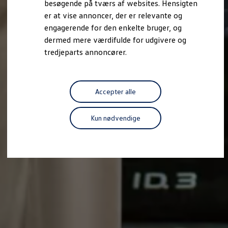
besøgende på tværs af websites. Hensigten
Forbind mobiltelefonen med bilen
er at vise annoncer, der er relevante og
Opdateringer til software, kort og radio
Fleet Interface Data
engagerende for den enkelte bruger, og
MinVolkswagen
dermed mere værdifulde for udgivere og
Digital instruktionsbog
tredjeparts annoncører.
Tilbehør
Tilbehør til din personbil
Tilbehør til din erhvervsbil
Fordele ved at vælge autoriseret værksted til din erh
Om Volkswagen
Accepter alle
Nyheder
Tilmeld nyhedsbrev
Pressemeddelser
Kun nødvendige
Kalenderbillede
Kontakt Volkswagen
Volkswagen Magazine
Shop
Garanti
VieW
Autostadt
Hvad er Volkswagen?
Find forhandler
Hjælp og kontakt