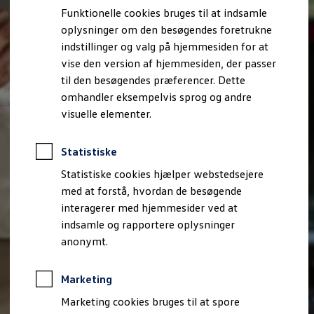
Bestil et tilbud
Funktionelle cookies bruges til at indsamle
Brugte biler
oplysninger om den besøgendes foretrukne
Pendlerleasing
Budgetberegner
indstillinger og valg på hjemmesiden for at
Firmabil
vise den version af hjemmesiden, der passer
Vejen til en ny Volkswagen
til den besøgendes præferencer. Dette
Online Privatleasing
Finansiering og forsikring
omhandler eksempelvis sprog og andre
Volkswagen Forsikring
visuelle elementer.
Volkswagen Finansiering
Forsikringsberegner
Ejere og services
Statistiske
Book tid på værkstedet
Service
Statistiske cookies hjælper webstedsejere
Serviceabonnementer
med at forstå, hvordan de besøgende
Service 5+
interagerer med hjemmesider ved at
Service på elbiler
Prismatch
indsamle og rapportere oplysninger
Fordele ved autoriseret værksted
anonymt.
Brugbar information
Softwareopdateringer
Servicefordele
Marketing
Digitale ekstrafunktioner
Se tjenesterne til din model
Marketing cookies bruges til at spore
Volkswagen-apps, login og shop