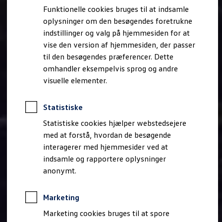
Bestil et tilbud
Funktionelle cookies bruges til at indsamle
Brugte biler
oplysninger om den besøgendes foretrukne
Pendlerleasing
Budgetberegner
indstillinger og valg på hjemmesiden for at
Firmabil
vise den version af hjemmesiden, der passer
Vejen til en ny Volkswagen
til den besøgendes præferencer. Dette
Online Privatleasing
Finansiering og forsikring
omhandler eksempelvis sprog og andre
Volkswagen Forsikring
visuelle elementer.
Volkswagen Finansiering
Forsikringsberegner
Ejere og services
Statistiske
Book tid på værkstedet
Service
Statistiske cookies hjælper webstedsejere
Serviceabonnementer
med at forstå, hvordan de besøgende
Service 5+
interagerer med hjemmesider ved at
Service på elbiler
Prismatch
indsamle og rapportere oplysninger
Fordele ved autoriseret værksted
anonymt.
Brugbar information
Softwareopdateringer
Servicefordele
Marketing
Digitale ekstrafunktioner
Se tjenesterne til din model
Marketing cookies bruges til at spore
Volkswagen-apps, login og shop