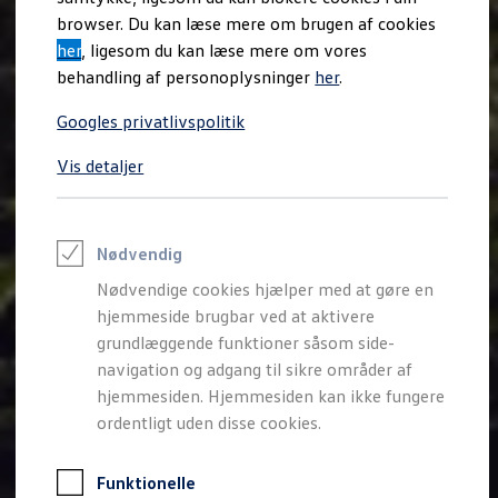
Varebiler på el
browser. Du kan læse mere om brugen af cookies
Elektromobilitet i dagligdagen
her
, ligesom du kan læse mere om vores
Eldrevne modeller
ID. Buzz Cargo
behandling af personoplysninger
her
.
Opladning og Rækkevidde
Opladning med Clever
Googles privatlivspolitik
Opladning med Clever - Erhvervsbiler
We Charge
Vis detaljer
Udregn din rækkevidde
Udregn din ladetid
Planlæg din rute
Teknologi og Batteri
Lær din ID. at kende
Nødvendig
Varmepumpe
Nødvendige cookies hjælper med at gøre en
Energieffektivitet
Teaser Battery Regulation
hjemmeside brugbar ved at aktivere
Software og konnektivitet
grundlæggende funktioner såsom side-
ID. Software 6.0
navigation og adgang til sikre områder af
ID.- softwareversioner og opdateringer
Grænseflader til din ID.
hjemmesiden. Hjemmesiden kan ikke fungere
Køb og leasing
ordentligt uden disse cookies.
Lagerbiler til hurtig levering
Privatleasing
Nyheder og aktuelle kampagner
Funktionelle
Book en prøvetur