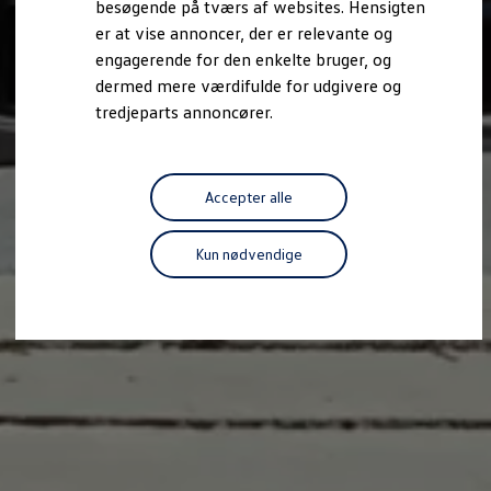
besøgende på tværs af websites. Hensigten
Forbind mobiltelefonen med bilen
er at vise annoncer, der er relevante og
Opdateringer til software, kort og radio
Fleet Interface Data
engagerende for den enkelte bruger, og
MinVolkswagen
dermed mere værdifulde for udgivere og
Digital instruktionsbog
tredjeparts annoncører.
Tilbehør
Tilbehør til din personbil
Tilbehør til din erhvervsbil
Fordele ved at vælge autoriseret værksted til din erh
Om Volkswagen
Accepter alle
Nyheder
Tilmeld nyhedsbrev
Pressemeddelser
Kun nødvendige
Kalenderbillede
Kontakt Volkswagen
Volkswagen Magazine
Shop
Garanti
VieW
Autostadt
Hvad er Volkswagen?
Find forhandler
Hjælp og kontakt