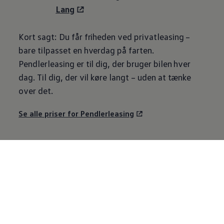
Lang
Kort sagt: Du får friheden ved privatleasing –
bare tilpasset en hverdag på farten.
Pendlerleasing er til dig, der bruger bilen hver
dag. Til dig, der vil køre langt – uden at tænke
over det.
Se alle priser for Pendlerleasing
Lyder Penderleasing som
noget for dig?
Tag næste skridt allerede i dag. Din foretrukne
Volkswagen
-
forhandler står klar til at rådgive dig om Pendlerleasing,