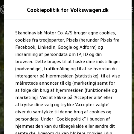
Modeller og konfigurator
Cookiepolitik for Volkswagen.dk
Byg din Volkswagen
Alle modeller
Sammenlign udstyrsvarianter
Gå til
Gå til
Sammenlign modelstørrelser
Skandinavisk Motor Co. A/S bruger egne cookies,
hovedindhold
footer
Kend din Volkswagen
Erhvervsbiler
cookies fra tredjeparter, Pixels (herunder Pixels fra
Værktøjskassen
Facebook, LinkedIn, Google og Adform) og
ConnectedFleet
indsamling af persondata om IP, ID og din
Service
browser. Dette bruges til at huske dine indstillinger
California on Tour app
Elektriske biler
(nødvendige), trafikmåling og til at se hvordan du
Elbiler
interagerer på hjemmesiden (statistiske), til at vise
ID. Polo
målrettede annoncer til dig (marketing) samt for
ID. Cross
ID.3 Neo
at følge din brug af hjemmesiden (funktionelle og
ID.4
marketing). Ved at klikke på ’Accepter alle’ eller
ID.5
afkrydse dine valg og trykke ’Accepter valgte’
ID.7
ID.7 Tourer
giver du samtykke til denne brug af cookies og
ID. Buzz
persondata. Under ”Cookiepolitik” i bunden af
Konceptbiler
hjemmesiden kan du tilbagekalde eller ændre dit
ID. EVERY1
ID. 2all & ID. GTI
samtykke, ligesom du kan blokere cookies i din