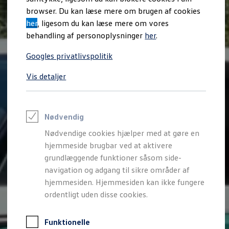
Varebiler på el
browser. Du kan læse mere om brugen af cookies
Elektromobilitet i dagligdagen
her
, ligesom du kan læse mere om vores
Eldrevne modeller
ID. Buzz Cargo
behandling af personoplysninger
her
.
Opladning og Rækkevidde
Opladning med Clever
Googles privatlivspolitik
Opladning med Clever - Erhvervsbiler
We Charge
Vis detaljer
Udregn din rækkevidde
Udregn din ladetid
Planlæg din rute
Teknologi og Batteri
Lær din ID. at kende
Nødvendig
Varmepumpe
Nødvendige cookies hjælper med at gøre en
Energieffektivitet
Teaser Battery Regulation
hjemmeside brugbar ved at aktivere
Software og konnektivitet
grundlæggende funktioner såsom side-
ID. Software 6.0
navigation og adgang til sikre områder af
ID.- softwareversioner og opdateringer
Grænseflader til din ID.
hjemmesiden. Hjemmesiden kan ikke fungere
Køb og leasing
ordentligt uden disse cookies.
Lagerbiler til hurtig levering
Privatleasing
Nyheder og aktuelle kampagner
Funktionelle
Book en prøvetur