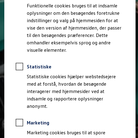
Bestil et tilbud
Funktionelle cookies bruges til at indsamle
Brugte biler
oplysninger om den besøgendes foretrukne
Pendlerleasing
Budgetberegner
indstillinger og valg på hjemmesiden for at
Firmabil
vise den version af hjemmesiden, der passer
Vejen til en ny Volkswagen
til den besøgendes præferencer. Dette
Online Privatleasing
Finansiering og forsikring
omhandler eksempelvis sprog og andre
Volkswagen Forsikring
visuelle elementer.
Volkswagen Finansiering
Forsikringsberegner
Ejere og services
Statistiske
Book tid på værkstedet
Service
Statistiske cookies hjælper webstedsejere
Serviceabonnementer
med at forstå, hvordan de besøgende
Service 5+
interagerer med hjemmesider ved at
Service på elbiler
Prismatch
indsamle og rapportere oplysninger
Fordele ved autoriseret værksted
anonymt.
Brugbar information
Softwareopdateringer
Servicefordele
Marketing
Digitale ekstrafunktioner
Se tjenesterne til din model
Marketing cookies bruges til at spore
Volkswagen-apps, login og shop