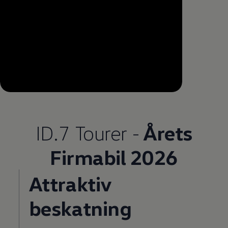
--:--
Remaining time, --:--
ID.7 Tourer -
Årets
Firmabil 2026
Attraktiv
beskatning