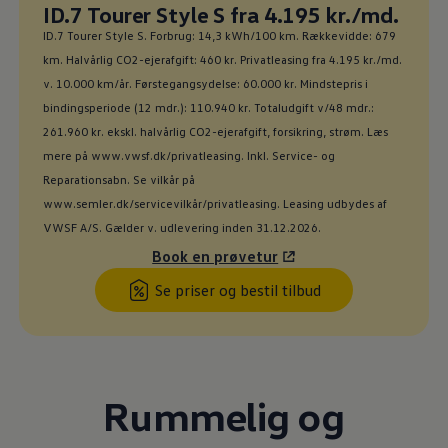
Ny pris
ID.7 Tourer Style S fra 4.195 kr./md.
:
ID.7 Tourer Style S. Forbrug: 14,3 kWh/100 km. Rækkevidde: 679
km. Halvårlig CO2-ejerafgift: 460 kr. Privatleasing fra 4.195 kr./md.
v. 10.000 km/år. Førstegangsydelse: 60.000 kr. Mindstepris i
bindingsperiode (12 mdr.): 110.940 kr. Totaludgift v/48 mdr.:
261.960 kr. ekskl. halvårlig CO2-ejerafgift, forsikring, strøm. Læs
mere på www.vwsf.dk/privatleasing. Inkl. Service- og
Reparationsabn. Se vilkår på
www.semler.dk/servicevilkår/privatleasing. Leasing udbydes af
VWSF A/S. Gælder v. udlevering inden 31.12.2026.
Book en prøvetur
Se priser og bestil tilbud
Rummelig og