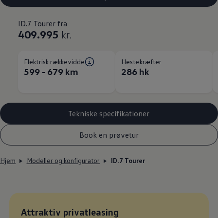
ID.7 Tourer fra
409.995
kr.
Elektrisk rækkevidde
Hestekræfter
599 - 679 km
286 hk
Tekniske specifikationer
Book en prøvetur
Hjem
Modeller og konfigurator
ID.7 Tourer
Leasingpris
Attraktiv privatleasing
: