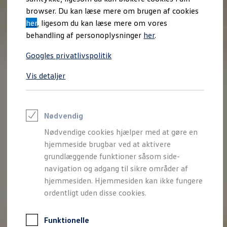
Varebiler på el
browser. Du kan læse mere om brugen af cookies
Elektromobilitet i dagligdagen
her
, ligesom du kan læse mere om vores
Eldrevne modeller
ID. Buzz Cargo
behandling af personoplysninger
her
.
Opladning og Rækkevidde
Opladning med Clever
Googles privatlivspolitik
Opladning med Clever - Erhvervsbiler
We Charge
Vis detaljer
Udregn din rækkevidde
Udregn din ladetid
Planlæg din rute
Teknologi og Batteri
Lær din ID. at kende
Nødvendig
Varmepumpe
Nødvendige cookies hjælper med at gøre en
Energieffektivitet
Teaser Battery Regulation
hjemmeside brugbar ved at aktivere
Software og konnektivitet
grundlæggende funktioner såsom side-
ID. Software 6.0
navigation og adgang til sikre områder af
ID.- softwareversioner og opdateringer
Grænseflader til din ID.
hjemmesiden. Hjemmesiden kan ikke fungere
Køb og leasing
ordentligt uden disse cookies.
Lagerbiler til hurtig levering
Privatleasing
Nyheder og aktuelle kampagner
Funktionelle
Book en prøvetur