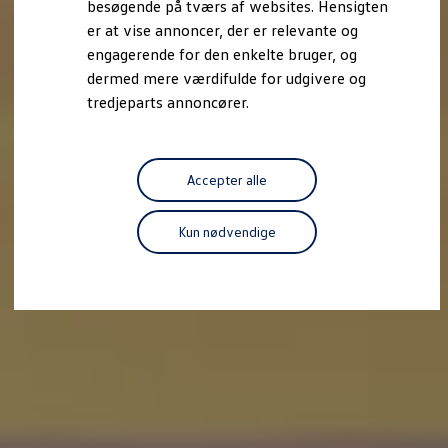
besøgende på tværs af websites. Hensigten
Forbind mobiltelefonen med bilen
er at vise annoncer, der er relevante og
Opdateringer til software, kort og radio
Fleet Interface Data
engagerende for den enkelte bruger, og
MinVolkswagen
dermed mere værdifulde for udgivere og
Digital instruktionsbog
tredjeparts annoncører.
Tilbehør
Tilbehør til din personbil
Tilbehør til din erhvervsbil
Fordele ved at vælge autoriseret værksted til din erh
Om Volkswagen
Accepter alle
Nyheder
Tilmeld nyhedsbrev
Pressemeddelser
Kun nødvendige
Kalenderbillede
Kontakt Volkswagen
Volkswagen Magazine
Shop
Garanti
VieW
Autostadt
Hvad er Volkswagen?
Find forhandler
Hjælp og kontakt