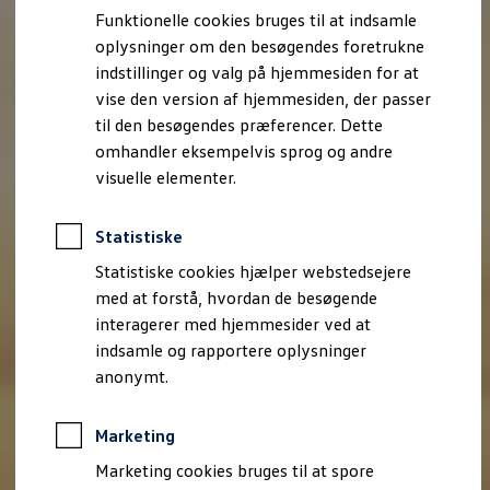
Bestil et tilbud
Funktionelle cookies bruges til at indsamle
Brugte biler
oplysninger om den besøgendes foretrukne
Pendlerleasing
Budgetberegner
indstillinger og valg på hjemmesiden for at
Firmabil
vise den version af hjemmesiden, der passer
Vejen til en ny Volkswagen
til den besøgendes præferencer. Dette
Online Privatleasing
Finansiering og forsikring
omhandler eksempelvis sprog og andre
Volkswagen Forsikring
visuelle elementer.
Volkswagen Finansiering
Forsikringsberegner
Ejere og services
Statistiske
Book tid på værkstedet
Service
Statistiske cookies hjælper webstedsejere
Serviceabonnementer
med at forstå, hvordan de besøgende
Service 5+
interagerer med hjemmesider ved at
Service på elbiler
Prismatch
indsamle og rapportere oplysninger
Fordele ved autoriseret værksted
anonymt.
Brugbar information
Softwareopdateringer
Servicefordele
Marketing
Digitale ekstrafunktioner
Se tjenesterne til din model
Marketing cookies bruges til at spore
Volkswagen-apps, login og shop