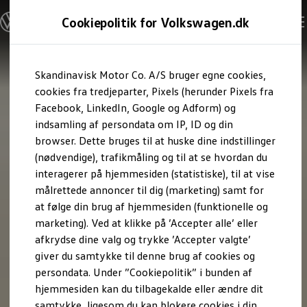
Modeller og konfigurator
Cookiepolitik for Volkswagen.dk
Byg din Volkswagen
Alle modeller
Sammenlign udstyrsvarianter
Gå til
Gå til
Sammenlign modelstørrelser
Skandinavisk Motor Co. A/S bruger egne cookies,
hovedindhold
footer
Kend din Volkswagen
Erhvervsbiler
cookies fra tredjeparter, Pixels (herunder Pixels fra
Værktøjskassen
Facebook, LinkedIn, Google og Adform) og
ConnectedFleet
indsamling af persondata om IP, ID og din
Service
browser. Dette bruges til at huske dine indstillinger
California on Tour app
Elektriske biler
(nødvendige), trafikmåling og til at se hvordan du
Elbiler
interagerer på hjemmesiden (statistiske), til at vise
ID. Polo
målrettede annoncer til dig (marketing) samt for
ID. Cross
ID.3 Neo
at følge din brug af hjemmesiden (funktionelle og
ID.4
marketing). Ved at klikke på ’Accepter alle’ eller
ID.5
afkrydse dine valg og trykke ’Accepter valgte’
ID.7
ID.7 Tourer
giver du samtykke til denne brug af cookies og
ID. Buzz
persondata. Under ”Cookiepolitik” i bunden af
Konceptbiler
hjemmesiden kan du tilbagekalde eller ændre dit
ID. EVERY1
ID. 2all & ID. GTI
samtykke, ligesom du kan blokere cookies i din