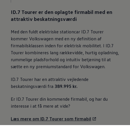
ID.7 Tourer er den oplagte firmabil med en
attraktiv beskatningsværdi
Med den fuldt elektriske stationcar ID.7 Tourer
kommer
Volkswagen
med en ny definition af
firmabilsklassen inden for elektrisk mobilitet. I ID.7
Tourer kombineres lang rækkevidde, hurtig opladning,
rummelige pladsforhold og intuitiv betjening til at
sætte en ny premiumstandard for
Volkswagen
.
ID.7 Tourer har en attraktiv vejledende
beskatningsværdi fra
389.995 kr.
Er ID.7 Tourer din kommende firmabil, og har du
interesse i at få mere at vide?
Læs mere om ID.7 Tourer som firmabil