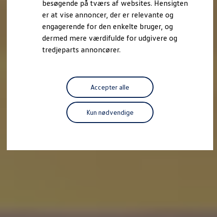
besøgende på tværs af websites. Hensigten
Forbind mobiltelefonen med bilen
er at vise annoncer, der er relevante og
Opdateringer til software, kort og radio
Fleet Interface Data
engagerende for den enkelte bruger, og
MinVolkswagen
dermed mere værdifulde for udgivere og
Digital instruktionsbog
tredjeparts annoncører.
Tilbehør
Tilbehør til din personbil
Tilbehør til din erhvervsbil
Fordele ved at vælge autoriseret værksted til din erh
Om Volkswagen
Accepter alle
Nyheder
Tilmeld nyhedsbrev
Pressemeddelser
Kun nødvendige
Kalenderbillede
Kontakt Volkswagen
Volkswagen Magazine
Shop
Garanti
VieW
Autostadt
Hvad er Volkswagen?
Find forhandler
Hjælp og kontakt