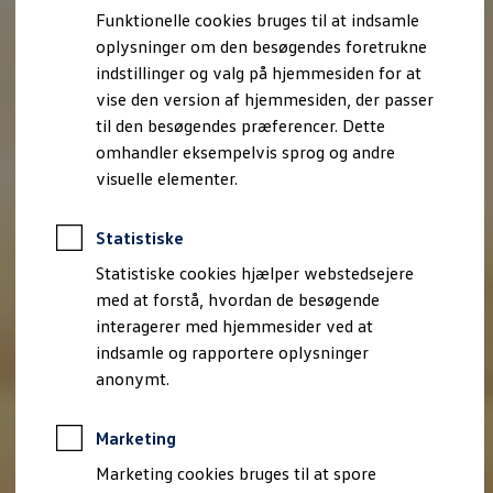
Bestil et tilbud
Funktionelle cookies bruges til at indsamle
Brugte biler
oplysninger om den besøgendes foretrukne
Pendlerleasing
Budgetberegner
indstillinger og valg på hjemmesiden for at
Firmabil
vise den version af hjemmesiden, der passer
Vejen til en ny Volkswagen
til den besøgendes præferencer. Dette
Online Privatleasing
Finansiering og forsikring
omhandler eksempelvis sprog og andre
Volkswagen Forsikring
visuelle elementer.
Volkswagen Finansiering
Forsikringsberegner
Ejere og services
Statistiske
Book tid på værkstedet
Service
Statistiske cookies hjælper webstedsejere
Serviceabonnementer
med at forstå, hvordan de besøgende
Service 5+
interagerer med hjemmesider ved at
Service på elbiler
Prismatch
indsamle og rapportere oplysninger
Fordele ved autoriseret værksted
anonymt.
Brugbar information
Softwareopdateringer
Servicefordele
Marketing
Digitale ekstrafunktioner
Se tjenesterne til din model
Marketing cookies bruges til at spore
Volkswagen-apps, login og shop