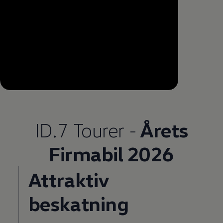
--:--
Remaining time, --:--
ID.7 Tourer -
Årets
Firmabil 2026
Attraktiv
beskatning