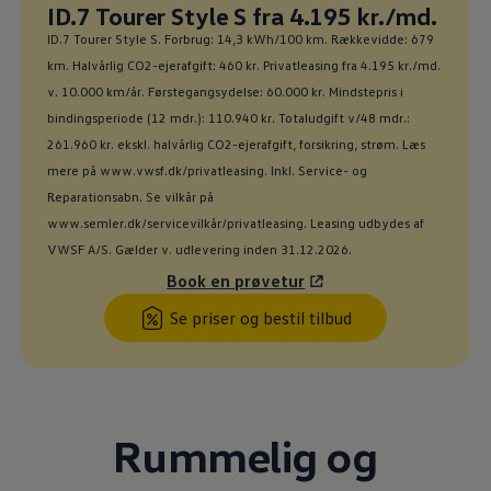
Ny pris
ID.7 Tourer Style S fra 4.195 kr./md.
:
ID.7 Tourer Style S. Forbrug: 14,3 kWh/100 km. Rækkevidde: 679
km. Halvårlig CO2-ejerafgift: 460 kr. Privatleasing fra 4.195 kr./md.
v. 10.000 km/år. Førstegangsydelse: 60.000 kr. Mindstepris i
bindingsperiode (12 mdr.): 110.940 kr. Totaludgift v/48 mdr.:
261.960 kr. ekskl. halvårlig CO2-ejerafgift, forsikring, strøm. Læs
mere på www.vwsf.dk/privatleasing. Inkl. Service- og
Reparationsabn. Se vilkår på
www.semler.dk/servicevilkår/privatleasing. Leasing udbydes af
VWSF A/S. Gælder v. udlevering inden 31.12.2026.
Book en prøvetur
Se priser og bestil tilbud
Rummelig og