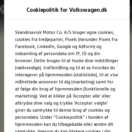
Modeller og konfigurator
Cookiepolitik for Volkswagen.dk
Byg din Volkswagen
Alle modeller
Sammenlign udstyrsvarianter
Gå til
Gå til
Sammenlign modelstørrelser
Skandinavisk Motor Co. A/S bruger egne cookies,
hovedindhold
footer
Kend din Volkswagen
Erhvervsbiler
cookies fra tredjeparter, Pixels (herunder Pixels fra
Værktøjskassen
Facebook, LinkedIn, Google og Adform) og
ConnectedFleet
indsamling af persondata om IP, ID og din
Service
browser. Dette bruges til at huske dine indstillinger
California on Tour app
Elektriske biler
(nødvendige), trafikmåling og til at se hvordan du
Elbiler
interagerer på hjemmesiden (statistiske), til at vise
ID. Polo
målrettede annoncer til dig (marketing) samt for
ID. Cross
ID.3 Neo
at følge din brug af hjemmesiden (funktionelle og
ID.4
marketing). Ved at klikke på ’Accepter alle’ eller
ID.5
afkrydse dine valg og trykke ’Accepter valgte’
ID.7
ID.7 Tourer
giver du samtykke til denne brug af cookies og
ID. Buzz
persondata. Under ”Cookiepolitik” i bunden af
Konceptbiler
hjemmesiden kan du tilbagekalde eller ændre dit
ID. EVERY1
ID. 2all & ID. GTI
samtykke, ligesom du kan blokere cookies i din