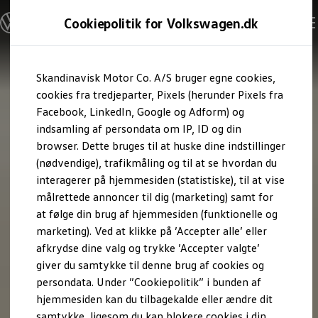
Modeller og konfigurator
Cookiepolitik for Volkswagen.dk
Byg din Volkswagen
Alle modeller
Sammenlign udstyrsvarianter
Gå til
Gå til
Sammenlign modelstørrelser
Skandinavisk Motor Co. A/S bruger egne cookies,
hovedindhold
footer
Kend din Volkswagen
Erhvervsbiler
cookies fra tredjeparter, Pixels (herunder Pixels fra
Værktøjskassen
Facebook, LinkedIn, Google og Adform) og
ConnectedFleet
indsamling af persondata om IP, ID og din
Service
browser. Dette bruges til at huske dine indstillinger
California on Tour app
Elektriske biler
(nødvendige), trafikmåling og til at se hvordan du
Elbiler
interagerer på hjemmesiden (statistiske), til at vise
ID. Polo
målrettede annoncer til dig (marketing) samt for
ID. Cross
ID.3 Neo
at følge din brug af hjemmesiden (funktionelle og
ID.4
marketing). Ved at klikke på ’Accepter alle’ eller
ID.5
afkrydse dine valg og trykke ’Accepter valgte’
ID.7
ID.7 Tourer
giver du samtykke til denne brug af cookies og
ID. Buzz
persondata. Under ”Cookiepolitik” i bunden af
Konceptbiler
hjemmesiden kan du tilbagekalde eller ændre dit
ID. EVERY1
ID. 2all & ID. GTI
samtykke, ligesom du kan blokere cookies i din