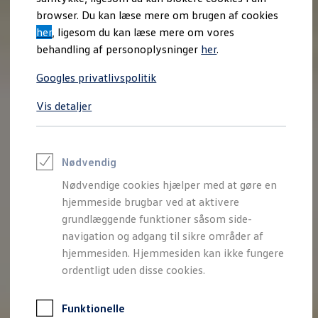
Varebiler på el
browser. Du kan læse mere om brugen af cookies
Elektromobilitet i dagligdagen
her
, ligesom du kan læse mere om vores
Eldrevne modeller
ID. Buzz Cargo
behandling af personoplysninger
her
.
Opladning og Rækkevidde
Opladning med Clever
Googles privatlivspolitik
Opladning med Clever - Erhvervsbiler
We Charge
Vis detaljer
Udregn din rækkevidde
Udregn din ladetid
Planlæg din rute
Teknologi og Batteri
Lær din ID. at kende
Nødvendig
Varmepumpe
Nødvendige cookies hjælper med at gøre en
Energieffektivitet
Teaser Battery Regulation
hjemmeside brugbar ved at aktivere
Software og konnektivitet
grundlæggende funktioner såsom side-
ID. Software 6.0
navigation og adgang til sikre områder af
ID.- softwareversioner og opdateringer
Grænseflader til din ID.
hjemmesiden. Hjemmesiden kan ikke fungere
Køb og leasing
ordentligt uden disse cookies.
Lagerbiler til hurtig levering
Privatleasing
Nyheder og aktuelle kampagner
Funktionelle
Book en prøvetur