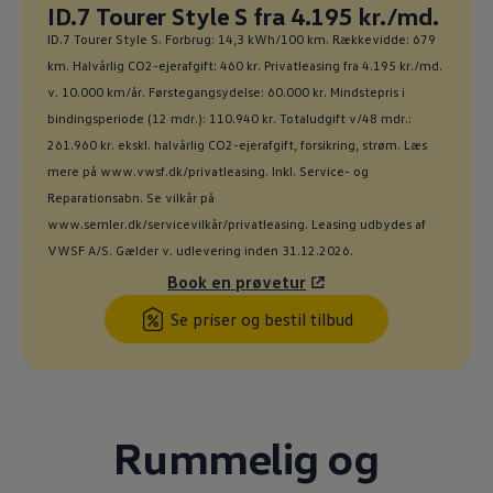
Ny pris
ID.7 Tourer Style S fra 4.195 kr./md.
:
ID.7 Tourer Style S. Forbrug: 14,3 kWh/100 km. Rækkevidde: 679
km. Halvårlig CO2-ejerafgift: 460 kr. Privatleasing fra 4.195 kr./md.
v. 10.000 km/år. Førstegangsydelse: 60.000 kr. Mindstepris i
bindingsperiode (12 mdr.): 110.940 kr. Totaludgift v/48 mdr.:
261.960 kr. ekskl. halvårlig CO2-ejerafgift, forsikring, strøm. Læs
mere på www.vwsf.dk/privatleasing. Inkl. Service- og
Reparationsabn. Se vilkår på
www.semler.dk/servicevilkår/privatleasing. Leasing udbydes af
VWSF A/S. Gælder v. udlevering inden 31.12.2026.
Book en prøvetur
Se priser og bestil tilbud
Rummelig og