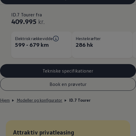
ID.7 Tourer fra
409.995
kr.
Elektrisk rækkevidde
Hestekræfter
599 - 679 km
286 hk
Tekniske specifikationer
Book en prøvetur
Hjem
Modeller og konfigurator
ID.7 Tourer
Leasingpris
Attraktiv privatleasing
: