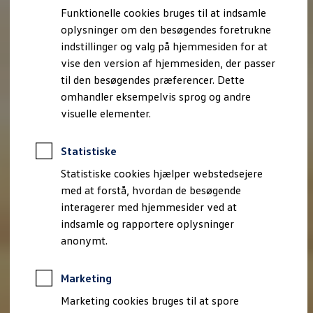
Bestil et tilbud
Funktionelle cookies bruges til at indsamle
Brugte biler
oplysninger om den besøgendes foretrukne
Pendlerleasing
Budgetberegner
indstillinger og valg på hjemmesiden for at
Firmabil
vise den version af hjemmesiden, der passer
Vejen til en ny Volkswagen
til den besøgendes præferencer. Dette
Online Privatleasing
Finansiering og forsikring
omhandler eksempelvis sprog og andre
Volkswagen Forsikring
visuelle elementer.
Volkswagen Finansiering
Forsikringsberegner
Ejere og services
Statistiske
Book tid på værkstedet
Service
Statistiske cookies hjælper webstedsejere
Serviceabonnementer
med at forstå, hvordan de besøgende
Service 5+
interagerer med hjemmesider ved at
Service på elbiler
Prismatch
indsamle og rapportere oplysninger
Fordele ved autoriseret værksted
anonymt.
Brugbar information
Softwareopdateringer
Servicefordele
Marketing
Digitale ekstrafunktioner
Se tjenesterne til din model
Marketing cookies bruges til at spore
Volkswagen-apps, login og shop