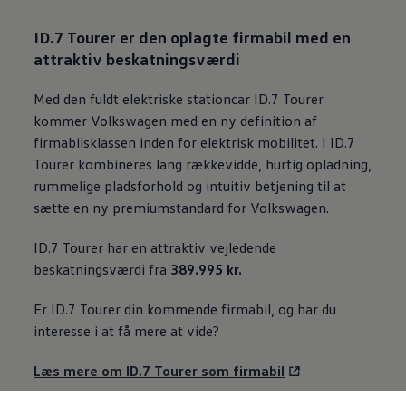
ID.7 Tourer er den oplagte firmabil med en
attraktiv beskatningsværdi
Med den fuldt elektriske stationcar ID.7 Tourer
kommer
Volkswagen
med en ny definition af
firmabilsklassen inden for elektrisk mobilitet. I ID.7
Tourer kombineres lang rækkevidde, hurtig opladning,
rummelige pladsforhold og intuitiv betjening til at
sætte en ny premiumstandard for
Volkswagen
.
ID.7 Tourer har en attraktiv vejledende
beskatningsværdi fra
389.995 kr.
Er ID.7 Tourer din kommende firmabil, og har du
interesse i at få mere at vide?
Læs mere om ID.7 Tourer som firmabil