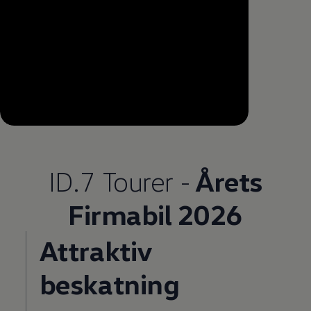
--:--
Remaining time, --:--
ID.7 Tourer -
Årets
Firmabil 2026
Attraktiv
beskatning