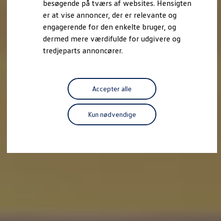
besøgende på tværs af websites. Hensigten
Forbind mobiltelefonen med bilen
er at vise annoncer, der er relevante og
Opdateringer til software, kort og radio
Fleet Interface Data
engagerende for den enkelte bruger, og
MinVolkswagen
dermed mere værdifulde for udgivere og
Digital instruktionsbog
tredjeparts annoncører.
Tilbehør
Tilbehør til din personbil
Tilbehør til din erhvervsbil
Fordele ved at vælge autoriseret værksted til din erh
Om Volkswagen
Accepter alle
Nyheder
Tilmeld nyhedsbrev
Pressemeddelser
Kun nødvendige
Kalenderbillede
Kontakt Volkswagen
Volkswagen Magazine
Shop
Garanti
VieW
Autostadt
Hvad er Volkswagen?
Find forhandler
Hjælp og kontakt