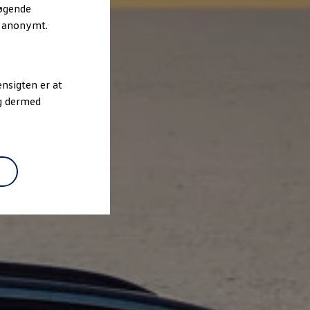
søgende
r anonymt.
nsigten er at
og dermed