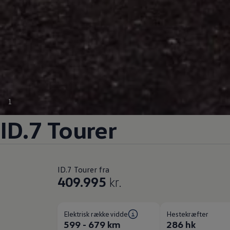
1
ID.7 Tourer
ID.7 Tourer fra
409.995
kr.
Elektrisk rækkevidde
Hestekræfter
599 - 679 km
286 hk