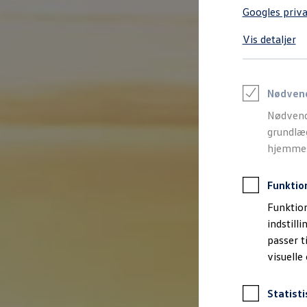
Varebiler på el
Googles priva
Elektromobilitet i dagligdagen
Eldrevne modeller
Vis detaljer
ID. Buzz Cargo
Opladning og Rækkevidde
Opladning med Clever
Opladning med Clever - Erhvervsbiler
We Charge
Nødven
Udregn din rækkevidde
Nødvend
Udregn din ladetid
Planlæg din rute
grundlæg
Teknologi og Batteri
hjemmesi
Lær din ID. at kende
Varmepumpe
Energieffektivitet
Funktio
Teaser Battery Regulation
Software og konnektivitet
Funktion
ID. Software 6.0
indstill
ID.- softwareversioner og opdateringer
passer t
Grænseflader til din ID.
Køb og leasing
visuelle
Lagerbiler til hurtig levering
Privatleasing
Nyheder og aktuelle kampagner
Statisti
Book en prøvetur