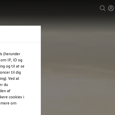
ls (herunder
 om IP, ID og
ng og til at se
ncer til dig
ng). Ved at
er du
den af
kere cookies i
e mere om