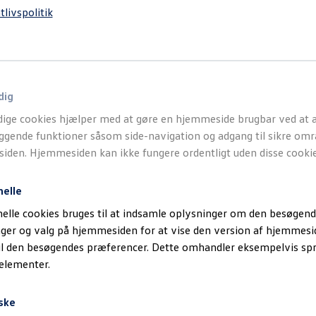
tlivspolitik
dig
ige cookies hjælper med at gøre en hjemmeside brugbar ved at a
gende funktioner såsom side-navigation og adgang til sikre omr
den. Hjemmesiden kan ikke fungere ordentligt uden disse cookie
nelle
elle cookies bruges til at indsamle oplysninger om den besøgend
inger og valg på hjemmesiden for at vise den version af hjemmesi
il den besøgendes præferencer. Dette omhandler eksempelvis sp
 elementer.
ske