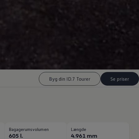
Byg din ID.7 Tourer
Se priser
Bagagerumsvolumen
Længde
605 l.
4.961 mm