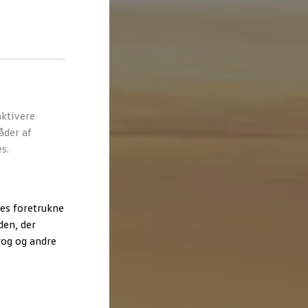
ktivere
åder af
s.
es foretrukne
den, der
rog og andre