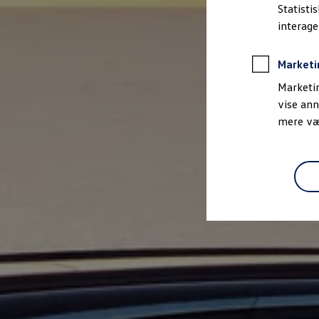
Bestil et tilbud
Statisti
Brugte biler
interag
Pendlerleasing
Budgetberegner
Firmabil
Marketi
Vejen til en ny Volkswagen
Online Privatleasing
Marketin
Finansiering og forsikring
vise ann
Volkswagen Forsikring
mere vær
Volkswagen Finansiering
Forsikringsberegner
Ejere og services
Book tid på værkstedet
Service
Serviceabonnementer
Service 5+
Service på elbiler
Prismatch
Fordele ved autoriseret værksted
Brugbar information
Softwareopdateringer
Servicefordele
Digitale ekstrafunktioner
Se tjenesterne til din model
Volkswagen-apps, login og shop