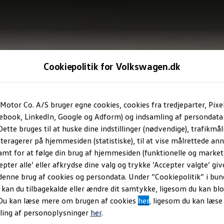
Cookiepolitik for Volkswagen.dk
Motor Co. A/S bruger egne cookies, cookies fra tredjeparter, Pixe
cebook, LinkedIn, Google og Adform) og indsamling af persondata
ette bruges til at huske dine indstillinger (nødvendige), trafikmåli
teragerer på hjemmesiden (statistiske), til at vise målrettede anno
amt for at følge din brug af hjemmesiden (funktionelle og marketi
epter alle’ eller afkrydse dine valg og trykke ’Accepter valgte’ giv
denne brug af cookies og persondata. Under ”Cookiepolitik” i bun
an du tilbagekalde eller ændre dit samtykke, ligesom du kan blo
 Du kan læse mere om brugen af cookies
her
, ligesom du kan læs
ling af personoplysninger
her
.