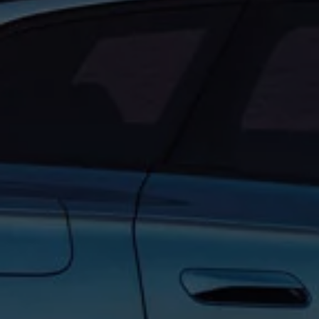
Forbind mobiltelefonen med bilen
Opdateringer til software, kort og radio
Fleet Interface Data
MinVolkswagen
Digital instruktionsbog
Tilbehør
Tilbehør til din personbil
Tilbehør til din erhvervsbil
Fordele ved at vælge autoriseret værksted til din erh
Om Volkswagen
Nyheder
Tilmeld nyhedsbrev
Pressemeddelser
Kalenderbillede
Kontakt Volkswagen
Volkswagen Magazine
Shop
Garanti
VieW
Autostadt
Hvad er Volkswagen?
Find forhandler
Hjælp og kontakt