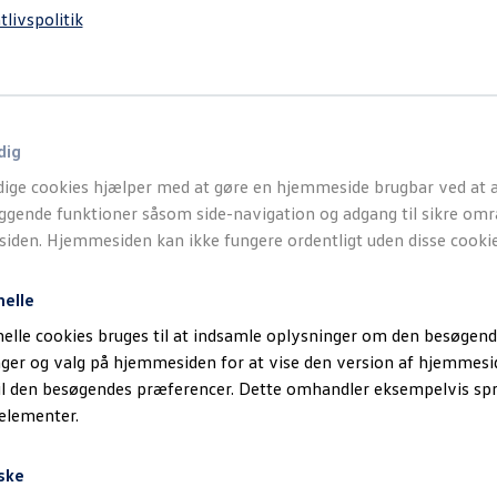
tlivspolitik
dig
ige cookies hjælper med at gøre en hjemmeside brugbar ved at a
gende funktioner såsom side-navigation og adgang til sikre omr
den. Hjemmesiden kan ikke fungere ordentligt uden disse cookie
nelle
elle cookies bruges til at indsamle oplysninger om den besøgend
inger og valg på hjemmesiden for at vise den version af hjemmesi
il den besøgendes præferencer. Dette omhandler eksempelvis sp
 elementer.
ske