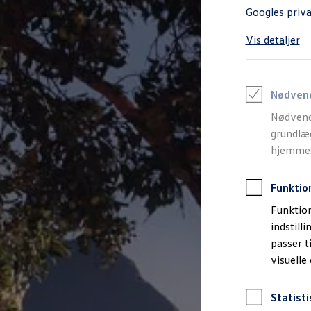
Varebiler på el
Googles priva
Elektromobilitet i dagligdagen
Eldrevne modeller
Vis detaljer
ID. Buzz Cargo
Opladning og Rækkevidde
Opladning med Clever
Opladning med Clever - Erhvervsbiler
We Charge
Nødven
Udregn din rækkevidde
Nødvend
Udregn din ladetid
Planlæg din rute
grundlæg
Teknologi og Batteri
hjemmesi
Lær din ID. at kende
Varmepumpe
Energieffektivitet
Funktio
Teaser Battery Regulation
Software og konnektivitet
Funktion
ID. Software 6.0
indstill
ID.- softwareversioner og opdateringer
passer t
Grænseflader til din ID.
Køb og leasing
visuelle
Lagerbiler til hurtig levering
Privatleasing
Nyheder og aktuelle kampagner
Statisti
Book en prøvetur