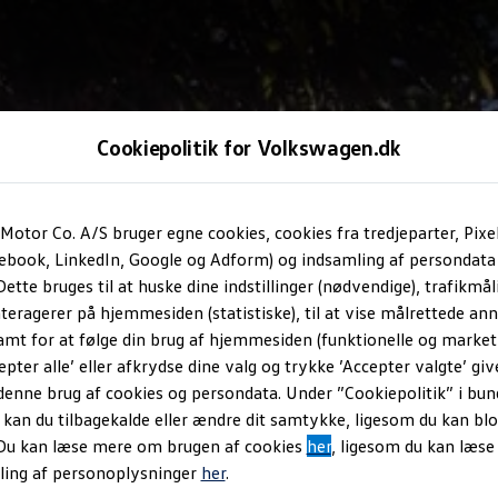
Cookiepolitik for Volkswagen.dk
Motor Co. A/S bruger egne cookies, cookies fra tredjeparter, Pixe
cebook, LinkedIn, Google og Adform) og indsamling af persondata
ette bruges til at huske dine indstillinger (nødvendige), trafikmåli
teragerer på hjemmesiden (statistiske), til at vise målrettede anno
amt for at følge din brug af hjemmesiden (funktionelle og marketi
epter alle’ eller afkrydse dine valg og trykke ’Accepter valgte’ giv
denne brug af cookies og persondata. Under ”Cookiepolitik” i bun
an du tilbagekalde eller ændre dit samtykke, ligesom du kan blo
 Du kan læse mere om brugen af cookies
her
, ligesom du kan læs
ling af personoplysninger
her
.