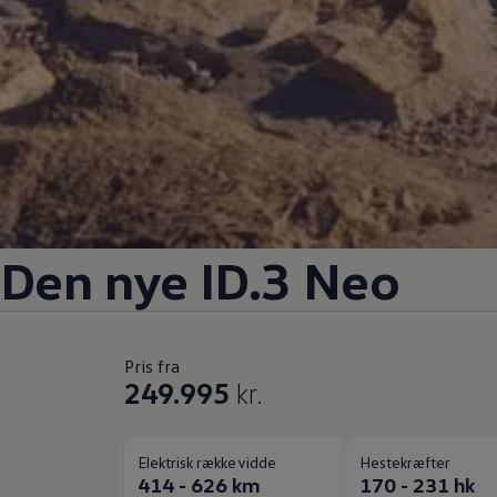
Den nye ID.3 Neo
Pris fra
249.995
kr.
Elektrisk rækkevidde
Hestekræfter
414 - 626 km
170 - 231 hk