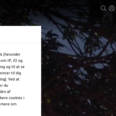
ls (herunder
 om IP, ID og
ng og til at se
ncer til dig
ng). Ved at
er du
den af
kere cookies i
e mere om