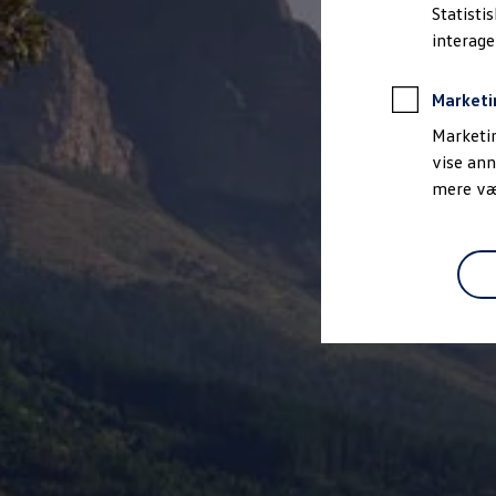
Bestil et tilbud
Statisti
Brugte biler
interag
Pendlerleasing
Budgetberegner
Firmabil
Marketi
Vejen til en ny Volkswagen
Online Privatleasing
Marketin
Finansiering og forsikring
vise ann
Volkswagen Forsikring
mere vær
Volkswagen Finansiering
Forsikringsberegner
Ejere og services
Book tid på værkstedet
Service
Serviceabonnementer
Service 5+
Service på elbiler
Prismatch
Fordele ved autoriseret værksted
Brugbar information
Softwareopdateringer
Servicefordele
Digitale ekstrafunktioner
Se tjenesterne til din model
Volkswagen-apps, login og shop