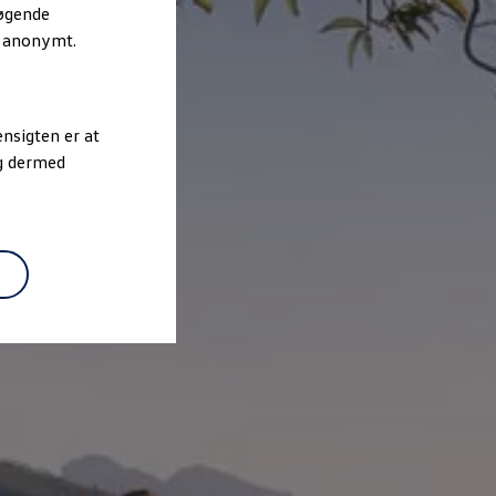
søgende
r anonymt.
nsigten er at
og dermed