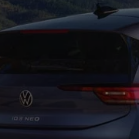
Forbind mobiltelefonen med bilen
Opdateringer til software, kort og radio
Fleet Interface Data
MinVolkswagen
Digital instruktionsbog
Tilbehør
Tilbehør til din personbil
Tilbehør til din erhvervsbil
Fordele ved at vælge autoriseret værksted til din erh
Om Volkswagen
Nyheder
Tilmeld nyhedsbrev
Pressemeddelser
Kalenderbillede
Kontakt Volkswagen
Volkswagen Magazine
Shop
Garanti
VieW
Autostadt
Hvad er Volkswagen?
Find forhandler
Hjælp og kontakt