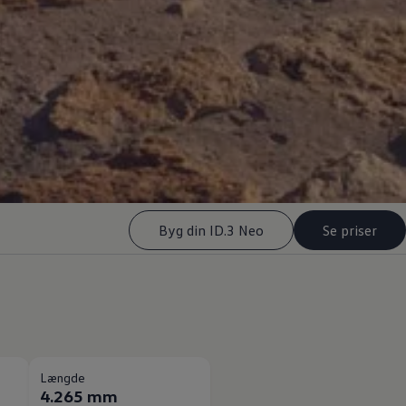
Byg din ID.3 Neo
Se priser
Længde
4.265 mm