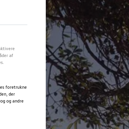
ktivere
åder af
s.
es foretrukne
den, der
rog og andre