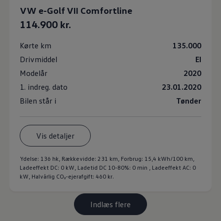
VW e-Golf VII Comfortline
114.900 kr.
Kørte km
135.000
Drivmiddel
El
Modelår
2020
1. indreg. dato
23.01.2020
Bilen står i
Tønder
Vis detaljer
Ydelse: 136 hk, Rækkevidde: 231 km, Forbrug: 15,4 kWh/100 km,
Ladeeffekt DC: 0 kW, Ladetid DC 10-80%: 0 min , Ladeeffekt AC: 0
kW, Halvårlig CO₂-ejerafgift: 460 kr.
Indlæs flere