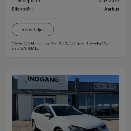
1. indreg. dato
17.03.2017
Bilen står i
Aarhus
Vis detaljer
Ydelse: 125 hk, Forbrug: 0 km/l,
CO₂: 122 g/km
, Halvårlig CO₂-
ejerafgift: 880 kr.