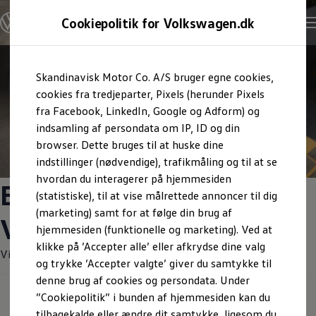
Cookiepolitik for Volkswagen.dk
Skandinavisk Motor Co. A/S bruger egne cookies,
cookies fra tredjeparter, Pixels (herunder Pixels
fra Facebook, LinkedIn, Google og Adform) og
indsamling af persondata om IP, ID og din
urator
browser. Dette bruges til at huske dine
indstillinger (nødvendige), trafikmåling og til at se
hvordan du interagerer på hjemmesiden
Brugte biler fra
(statistiske), til at vise målrettede annoncer til dig
(marketing) samt for at følge din brug af
Volkswagen
hjemmesiden (funktionelle og marketing). Ved at
klikke på ’Accepter alle’ eller afkrydse dine valg
Vi har altid et stort udvalg af brugte biler til hurtig levering.
og trykke ’Accepter valgte’ giver du samtykke til
on
Samtykke
Privatlivspolitik
Cookiepolitik
denne brug af cookies og persondata. Under
wagen AG (kolofon og juridiske tekster)
”Cookiepolitik” i bunden af hjemmesiden kan du
Filter
tilbagekalde eller ændre dit samtykke, ligesom du