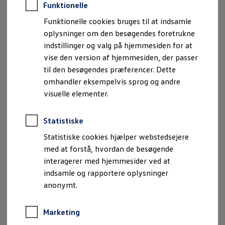
VW Golf III 1,8 CL
Funktionelle
39.900 kr.
Funktionelle cookies bruges til at indsamle
oplysninger om den besøgendes foretrukne
Kørte km
202.000
indstillinger og valg på hjemmesiden for at
Drivmiddel
Benzin
vise den version af hjemmesiden, der passer
Modelår
1996
til den besøgendes præferencer. Dette
omhandler eksempelvis sprog og andre
1. indreg. dato
01.04.1996
visuelle elementer.
Bilen står i
Aabenraa
Statistiske
Vis detaljer
Statistiske cookies hjælper webstedsejere
med at forstå, hvordan de besøgende
Ydelse: 90 hk, Forbrug: 0 km/l,
CO₂: 184 g/km
, Halvårlig CO₂-
interagerer med hjemmesider ved at
ejerafgift: 2.420 kr.
indsamle og rapportere oplysninger
anonymt.
Marketing