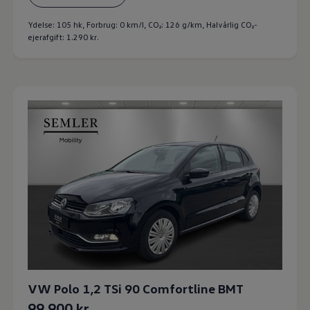
Ydelse: 105 hk, Forbrug: 0 km/l,
CO₂: 126 g/km
, Halvårlig CO₂-
ejerafgift: 1.290 kr.
VW Polo 1,2 TSi 90 Comfortline BMT
99.900 kr.