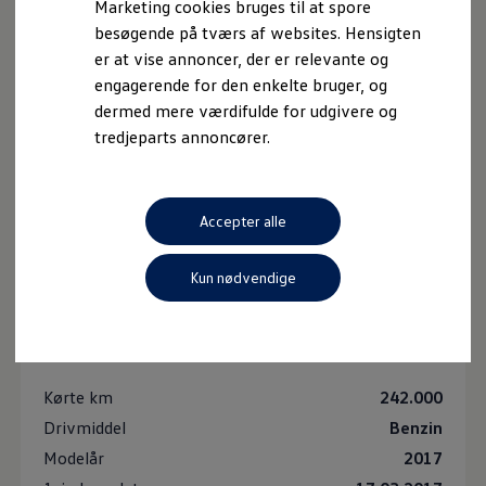
Marketing cookies bruges til at spore
besøgende på tværs af websites. Hensigten
er at vise annoncer, der er relevante og
engagerende for den enkelte bruger, og
dermed mere værdifulde for udgivere og
tredjeparts annoncører.
Accepter alle
Kun nødvendige
VW Golf VII 1,4 TSi 125 Comfortline
Variant
74.800 kr.
Kørte km
242.000
Drivmiddel
Benzin
Modelår
2017