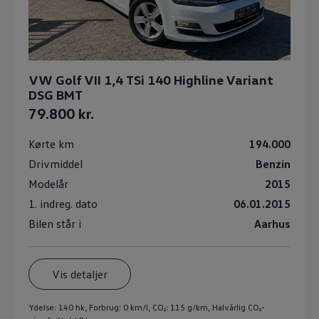
VW Golf VII 1,4 TSi 140 Highline Variant
DSG BMT
79.800 kr.
Kørte km
194.000
Drivmiddel
Benzin
Modelår
2015
1. indreg. dato
06.01.2015
Bilen står i
Aarhus
Vis detaljer
Ydelse: 140 hk, Forbrug: 0 km/l,
CO₂: 115 g/km
, Halvårlig CO₂-