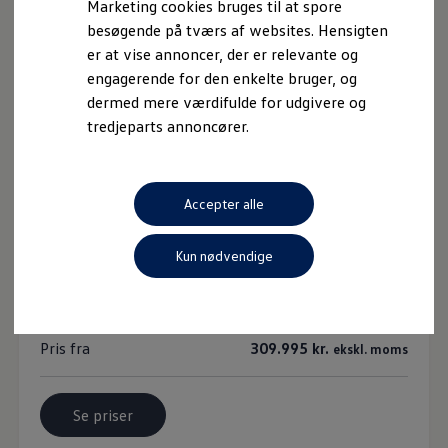
Marketing cookies bruges til at spore
188-223 g/km.
-
besøgende på tværs af websites. Hensigten
er at vise annoncer, der er relevante og
engagerende for den enkelte bruger, og
dermed mere værdifulde for udgivere og
tredjeparts annoncører.
Accepter alle
Kun nødvendige
e-Transporter Kassevogn kort
Pris fra
309.995 kr.
ekskl. moms
Se priser