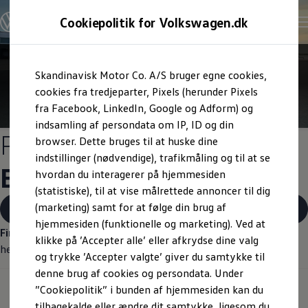
Cookiepolitik for Volkswagen.dk
Skandinavisk Motor Co. A/S bruger egne cookies,
cookies fra tredjeparter, Pixels (herunder Pixels
fra Facebook, LinkedIn, Google og Adform) og
indsamling af persondata om IP, ID og din
urator
Priser på
Volkswagen
browser. Dette bruges til at huske dine
indstillinger (nødvendige), trafikmåling og til at se
Erhvervsbiler
hvordan du interagerer på hjemmesiden
(statistiske), til at vise målrettede annoncer til dig
(marketing) samt for at følge din brug af
Book en erhvervsrådgiver
hjemmesiden (funktionelle og marketing). Ved at
Find priser
eller læs mere om vores Volkswagen Erhvervsbiler
klikke på ’Accepter alle’ eller afkrydse dine valg
her.
og trykke ’Accepter valgte’ giver du samtykke til
on
Samtykke
Privatlivspolitik
Cookiepolitik
denne brug af cookies og persondata. Under
wagen AG (kolofon og juridiske tekster)
”Cookiepolitik” i bunden af hjemmesiden kan du
Personbiler
Erhvervsbiler
tilbagekalde eller ændre dit samtykke, ligesom du