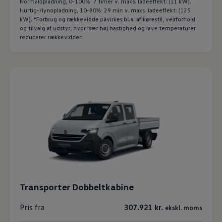
Normalopladning, 0-100%: 7 timer v. maks. ladeeffekt: (11 kW).
Hurtig-/lynopladning, 10-80%: 29 min v. maks. ladeeffekt: (125
kW). *Forbrug og rækkevidde påvirkes bl.a. af kørestil, vejrforhold
og tilvalg af udstyr, hvor især høj hastighed og lave temperaturer
reducerer rækkevidden
Transporter Dobbeltkabine
Pris fra
307.921 kr.
ekskl. moms