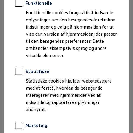
Funktionelle
Funktionelle cookies bruges til at indsamle
oplysninger om den besøgendes foretrukne
indstillinger og valg på hjemmesiden for at
vise den version af hjemmesiden, der passer
til den besøgendes præferencer. Dette
omhandler eksempelvis sprog og andre
visuelle elementer.
Statistiske
Statistiske cookies hjælper webstedsejere
Transporter Kassevogn lang
med at forstå, hvordan de besøgende
interagerer med hjemmesider ved at
Pris fra
284.471 kr.
ekskl. moms
indsamle og rapportere oplysninger
anonymt.
Se priser
Marketing
Vist med ekstraudstyr. Forbrug v/bl. kørsel: 11,8-13,9 km/l. CO₂: