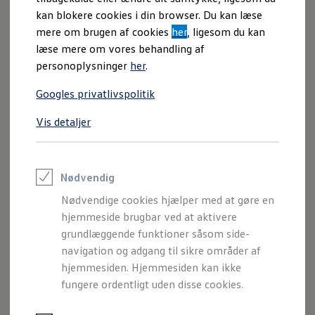
kan blokere cookies i din browser. Du kan læse
mere om brugen af cookies
her
, ligesom du kan
læse mere om vores behandling af
personoplysninger
her
.
Googles privatlivspolitik
Vis detaljer
Nødvendig
Transporter Kassevogn kort
Nødvendige cookies hjælper med at gøre en
Pris fra
279.477 kr.
ekskl. moms
hjemmeside brugbar ved at aktivere
grundlæggende funktioner såsom side-
navigation og adgang til sikre områder af
Se priser
hjemmesiden. Hjemmesiden kan ikke
fungere ordentligt uden disse cookies.
Vist med ekstraudstyr. Forbrug v/bl. kørsel: 11,8-14,1 km/l. CO₂:
187-223 g/km.
-