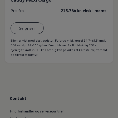
Pris fra
215.786 kr. ekskl. moms.
Se priser
Bilen er vist med ekstraudstyr. Forbrug v. bl. kørsel 14,7-45,5 km/l.
CO2-udslip: 42-155 g/km. Energiklasse: A - B. Halvårlig CO2-
ejerafgift: 460-2.320 kr. Forbrug kan påvirkes af kørestil, vejrforhold
og tilvalg af udstyr.
Kontakt
Find forhandler og servicepartner