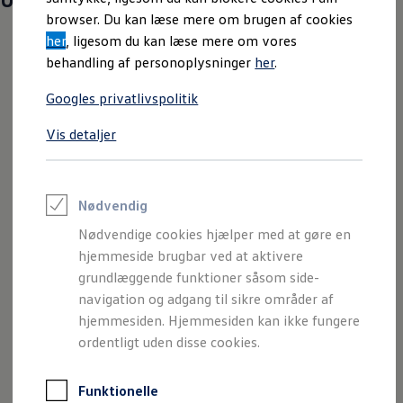
Varebiler på el
browser. Du kan læse mere om brugen af cookies
Elektromobilitet i dagligdagen
her
, ligesom du kan læse mere om vores
Eldrevne modeller
ID. Buzz Cargo
behandling af personoplysninger
her
.
Opladning og Rækkevidde
Opladning med Clever
Googles privatlivspolitik
Opladning med Clever - Erhvervsbiler
We Charge
Vis detaljer
Udregn din rækkevidde
Udregn din ladetid
Planlæg din rute
Teknologi og Batteri
Lær din ID. at kende
Nødvendig
Varmepumpe
Nødvendige cookies hjælper med at gøre en
Energieffektivitet
Teaser Battery Regulation
hjemmeside brugbar ved at aktivere
Software og konnektivitet
grundlæggende funktioner såsom side-
ID. Software 6.0
navigation og adgang til sikre områder af
ID.- softwareversioner og opdateringer
Grænseflader til din ID.
hjemmesiden. Hjemmesiden kan ikke fungere
Køb og leasing
ordentligt uden disse cookies.
Lagerbiler til hurtig levering
Privatleasing
Nyheder og aktuelle kampagner
Funktionelle
Book en prøvetur