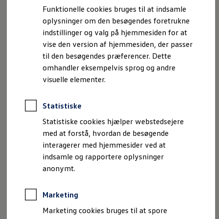
Bestil et tilbud
Funktionelle cookies bruges til at indsamle
Brugte biler
oplysninger om den besøgendes foretrukne
Pendlerleasing
Budgetberegner
indstillinger og valg på hjemmesiden for at
Firmabil
vise den version af hjemmesiden, der passer
Vejen til en ny Volkswagen
til den besøgendes præferencer. Dette
Online Privatleasing
Finansiering og forsikring
omhandler eksempelvis sprog og andre
Volkswagen Forsikring
visuelle elementer.
Volkswagen Finansiering
Forsikringsberegner
Ejere og services
Statistiske
Book tid på værkstedet
Service
Statistiske cookies hjælper webstedsejere
Serviceabonnementer
med at forstå, hvordan de besøgende
Service 5+
interagerer med hjemmesider ved at
Service på elbiler
Prismatch
indsamle og rapportere oplysninger
Fordele ved autoriseret værksted
anonymt.
Brugbar information
Softwareopdateringer
Servicefordele
Marketing
Digitale ekstrafunktioner
Se tjenesterne til din model
Marketing cookies bruges til at spore
Volkswagen-apps, login og shop