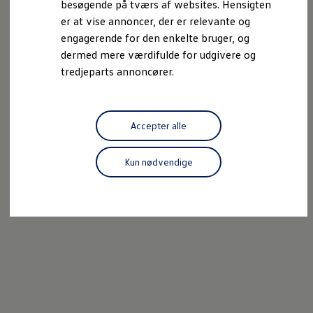
besøgende på tværs af websites. Hensigten
Forbind mobiltelefonen med bilen
er at vise annoncer, der er relevante og
Opdateringer til software, kort og radio
Fleet Interface Data
engagerende for den enkelte bruger, og
MinVolkswagen
dermed mere værdifulde for udgivere og
Digital instruktionsbog
tredjeparts annoncører.
Tilbehør
Tilbehør til din personbil
Tilbehør til din erhvervsbil
Fordele ved at vælge autoriseret værksted til din erh
Om Volkswagen
Accepter alle
Nyheder
Tilmeld nyhedsbrev
Pressemeddelser
Kun nødvendige
Kalenderbillede
Kontakt Volkswagen
Volkswagen Magazine
Shop
Garanti
VieW
Autostadt
Hvad er Volkswagen?
Find forhandler
Hjælp og kontakt