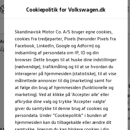
Modeller og konfigurator
Cookiepolitik for Volkswagen.dk
Byg din Volkswagen
Alle modeller
Sammenlign udstyrsvarianter
Overblik
Udstyrsvariant
Motor
Eksteriør
Interiør
Fælg
Gå til
Gå til
Sammenlign modelstørrelser
Skandinavisk Motor Co. A/S bruger egne cookies,
hovedindhold
footer
Kend din Volkswagen
Erhvervsbiler
cookies fra tredjeparter, Pixels (herunder Pixels fra
Amarok
Værktøjskassen
Facebook, LinkedIn, Google og Adform) og
4
varianter
ConnectedFleet
indsamling af persondata om IP, ID og din
Service
browser. Dette bruges til at huske dine indstillinger
California on Tour app
Elektriske biler
(nødvendige), trafikmåling og til at se hvordan du
Elbiler
interagerer på hjemmesiden (statistiske), til at vise
ID. Polo
målrettede annoncer til dig (marketing) samt for
ID. Cross
Style
Dark 
ID.3 Neo
at følge din brug af hjemmesiden (funktionelle og
ID.4
marketing). Ved at klikke på ’Accepter alle’ eller
ID.5
MOTORER (1 tilgængelig)
MOTORE
afkrydse dine valg og trykke ’Accepter valgte’
ID.7
ASG
All Wheel Drive
ASG
ID.7 Tourer
giver du samtykke til denne brug af cookies og
Ydelse
177kW
Yde
ID. Buzz
persondata. Under ”Cookiepolitik” i bunden af
Konceptbiler
Motor
3L
Mo
hjemmesiden kan du tilbagekalde eller ændre dit
ID. EVERY1
ID. 2all & ID. GTI
Udforsk mere
samtykke, ligesom du kan blokere cookies i din