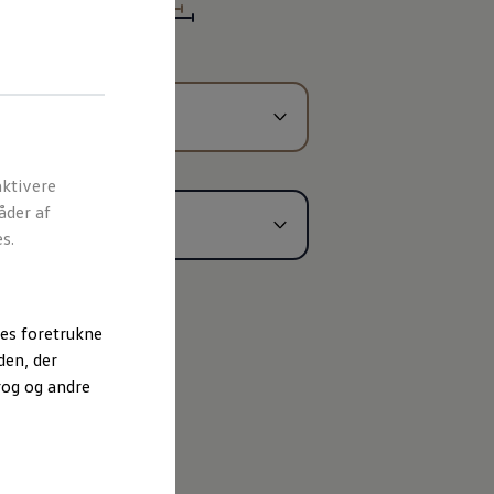
ktivere
åder af
s.
es foretrukne
den, der
rog og andre