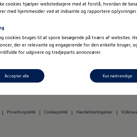
ske cookies hjælper webstedsejere med at forstå, hvordan de be
erer med hjemmesider ved at indsamle og rapportere oplysninge
Ny Volkswagen?
Genveje
ng
g cookies bruges til at spore besøgende på tværs af websites. He
Lagerliste
Erhvervsbiler
oncer, der er relevante og engagerende for den enkelte bruger, 
Brugte biler
Vejhjælp
difulde for udgivere og tredjeparts annoncører.
Leasingpriser
Tilmeld
Shop
Tilmeld Volkswagen Erhver
nyhedsbrev
Accepter alle
Kun nødvendige
Volkswagen Forsikring
Priser
Privatlivspolitik
Cookiepolitik
Handelsbetingelser
Volkswag