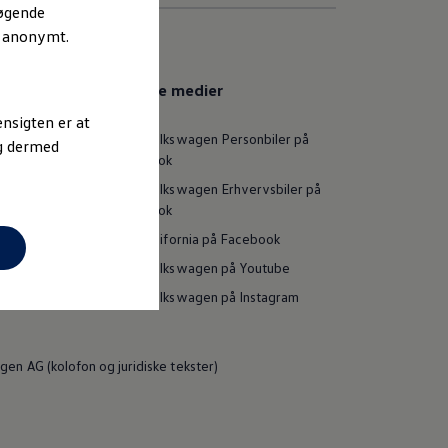
søgende
r anonymt.
Sociale medier
nsigten er at
Følg Volkswagen Personbiler på
og dermed
Facebook
Følg Volkswagen Erhvervsbiler på
Facebook
vsbiler
Følg California på Facebook
Følg Volkswagen på Youtube
Følg Volkswagen på Instagram
en AG (kolofon og juridiske tekster)