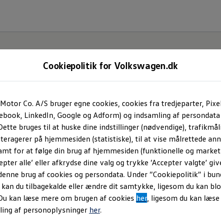
n
Cookiepolitik for Volkswagen.dk
Motor Co. A/S bruger egne cookies, cookies fra tredjeparter, Pixe
cebook, LinkedIn, Google og Adform) og indsamling af persondata
menlign dimension
ette bruges til at huske dine indstillinger (nødvendige), trafikmåli
teragerer på hjemmesiden (statistiske), til at vise målrettede anno
amt for at følge din brug af hjemmesiden (funktionelle og marketi
epter alle’ eller afkrydse dine valg og trykke ’Accepter valgte’ giv
deller* side om side og se, hvordan størrelsen va
denne brug af cookies og persondata. Under ”Cookiepolitik” i bun
gt overblik over længden og højden. Funktionen
an du tilbagekalde eller ændre dit samtykke, ligesom du kan blo
dst til dine behov – uanset om du leder efter en 
 Du kan læse mere om brugen af cookies
her
, ligesom du kan læs
ling af personoplysninger
her
.
rummelig SUV til familien.