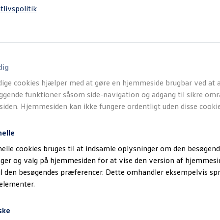
tlivspolitik
dig
ige cookies hjælper med at gøre en hjemmeside brugbar ved at a
gende funktioner såsom side-navigation og adgang til sikre omr
m
(+51 mm)
den. Hjemmesiden kan ikke fungere ordentligt uden disse cookie
elle
⇄
Byt biler
elle cookies bruges til at indsamle oplysninger om den besøgend
inger og valg på hjemmesiden for at vise den version af hjemmesi
il den besøgendes præferencer. Dette omhandler eksempelvis sp
nligningen er konceptbilen ID. CROSS Concept.
 elementer.
ske