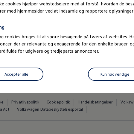
ske cookies hjælper webstedsejere med at forstå, hvordan de be
erer med hjemmesider ved at indsamle og rapportere oplysninge
v og højteknologisk. Det kan derfor være svært at kende til alle 
ng
 viden om teknologien bag ID.-modellerne, opladning, rækkevidde,
g cookies bruges til at spore besøgende på tværs af websites. He
en
ID..
oncer, der er relevante og engagerende for den enkelte bruger, 
difulde for udgivere og tredjeparts annoncører.
ng forbedring af rækkevidde, så du ved hvordan du kan få længst
Accepter alle
Kun nødvendige
ke
Privatlivspolitik
Cookiepolitik
Handelsbetingelser
Volkswa
a Act
Volkswagen Databeskyttelsesportal