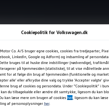
Cookiepolitik for Volkswagen.dk
Information
Motor Co. A/S bruger egne cookies, cookies fra tredjeparter, Pixe
cebook, LinkedIn, Google og Adform) og indsamling af persondata
ette bruges til at huske dine indstillinger (nødvendige), trafikmåli
at kende
teragerer på hjemmesiden (statistiske), til at vise målrettede anno
amt for at følge din brug af hjemmesiden (funktionelle og marketi
epter alle’ eller afkrydse dine valg og trykke ’Accepter valgte’ giv
denne brug af cookies og persondata. Under ”Cookiepolitik” i bun
an du tilbagekalde eller ændre dit samtykke, ligesom du kan blo
 Du kan læse mere om brugen af cookies
her
, ligesom du kan læs
ling af personoplysninger
her
.