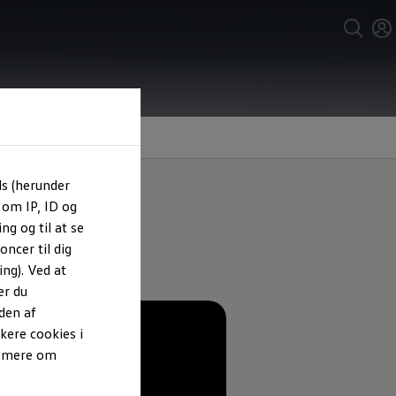
ls (herunder
 om IP, ID og
ng og til at se
ncer til dig
ng). Ved at
er du
den af
kere cookies i
e mere om