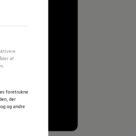
ktivere
åder af
s.
es foretrukne
den, der
rog og andre
--:--
Remaining time, --:--