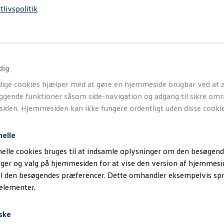
tlivspolitik
dig
ige cookies hjælper med at gøre en hjemmeside brugbar ved at a
gende funktioner såsom side-navigation og adgang til sikre omr
den. Hjemmesiden kan ikke fungere ordentligt uden disse cookie
nelle
elle cookies bruges til at indsamle oplysninger om den besøgend
inger og valg på hjemmesiden for at vise den version af hjemmesi
il den besøgendes præferencer. Dette omhandler eksempelvis sp
 elementer.
ske
Volkswagen
ID.-tutorial video: Forbedring af rækkevidde