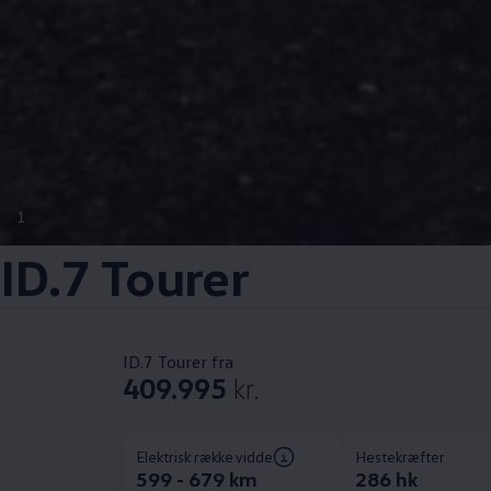
1
ID.7 Tourer
ID.7 Tourer fra
409.995
kr.
Elektrisk rækkevidde
Hestekræfter
599 - 679 km
286 hk