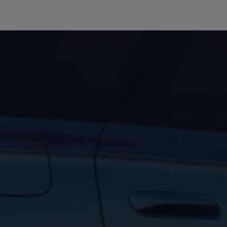
Forbind mobiltelefonen med bilen
Opdateringer til software, kort og radio
Fleet Interface Data
MinVolkswagen
Digital instruktionsbog
Tilbehør
Tilbehør til din personbil
Tilbehør til din erhvervsbil
Fordele ved at vælge autoriseret værksted til din erh
Om Volkswagen
Nyheder
Tilmeld nyhedsbrev
Pressemeddelser
Kalenderbillede
Kontakt Volkswagen
Volkswagen Magazine
Shop
Garanti
VieW
Autostadt
Hvad er Volkswagen?
Find forhandler
Hjælp og kontakt