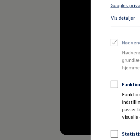
Varebiler på el
Googles priva
Elektromobilitet i dagligdagen
Eldrevne modeller
Vis detaljer
ID. Buzz Cargo
Opladning og Rækkevidde
Opladning med Clever
Opladning med Clever - Erhvervsbiler
We Charge
Nødven
Udregn din rækkevidde
Nødvend
Udregn din ladetid
Planlæg din rute
grundlæg
Teknologi og Batteri
hjemmesi
Lær din ID. at kende
Varmepumpe
Energieffektivitet
Funktio
Teaser Battery Regulation
Software og konnektivitet
Funktion
ID. Software 6.0
indstill
ID.- softwareversioner og opdateringer
passer t
Grænseflader til din ID.
Køb og leasing
visuelle
Lagerbiler til hurtig levering
Privatleasing
Nyheder og aktuelle kampagner
Statisti
Book en prøvetur