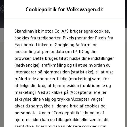
Modeller og konfigurator
Cookiepolitik for Volkswagen.dk
Byg din Volkswagen
Alle modeller
Sammenlign udstyrsvarianter
Gå til
Gå til
Sammenlign modelstørrelser
Skandinavisk Motor Co. A/S bruger egne cookies,
hovedindhold
footer
Kend din Volkswagen
Panoramaglastag med Smart Glas
Erhvervsbiler
cookies fra tredjeparter, Pixels (herunder Pixels fra
Værktøjskassen
Facebook, LinkedIn, Google og Adform) og
ConnectedFleet
indsamling af persondata om IP, ID og din
Service
browser. Dette bruges til at huske dine indstillinger
California on Tour app
Innovative
Elektriske biler
(nødvendige), trafikmåling og til at se hvordan du
Elbiler
interagerer på hjemmesiden (statistiske), til at vise
ID. Polo
perspektiver
målrettede annoncer til dig (marketing) samt for
ID. Cross
ID.3 Neo
at følge din brug af hjemmesiden (funktionelle og
ID.4
marketing). Ved at klikke på ’Accepter alle’ eller
ID.5
afkrydse dine valg og trykke ’Accepter valgte’
ID.7
ID.7 Tourer
giver du samtykke til denne brug af cookies og
ID. Buzz
persondata. Under ”Cookiepolitik” i bunden af
Konceptbiler
hjemmesiden kan du tilbagekalde eller ændre dit
ID. EVERY1
ID. 2all & ID. GTI
samtykke, ligesom du kan blokere cookies i din