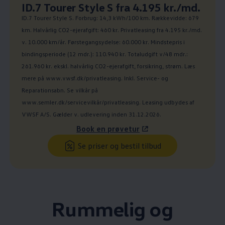
Ny pris
ID.7 Tourer Style S fra 4.195 kr./md.
:
ID.7 Tourer Style S. Forbrug: 14,3 kWh/100 km. Rækkevidde: 679
km. Halvårlig CO2-ejerafgift: 460 kr. Privatleasing fra 4.195 kr./md.
v. 10.000 km/år. Førstegangsydelse: 60.000 kr. Mindstepris i
bindingsperiode (12 mdr.): 110.940 kr. Totaludgift v/48 mdr.:
261.960 kr. ekskl. halvårlig CO2-ejerafgift, forsikring, strøm. Læs
mere på www.vwsf.dk/privatleasing. Inkl. Service- og
Reparationsabn. Se vilkår på
www.semler.dk/servicevilkår/privatleasing. Leasing udbydes af
VWSF A/S. Gælder v. udlevering inden 31.12.2026.
Book en prøvetur
Se priser og bestil tilbud
Rummelig og