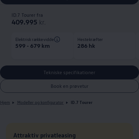
ID.7 Tourer fra
409.995
kr.
Elektrisk rækkevidde
Hestekræfter
599 - 679 km
286 hk
Tekniske specifikationer
Book en prøvetur
Hjem
Modeller og konfigurator
ID.7 Tourer
Leasingpris
Attraktiv privatleasing
: