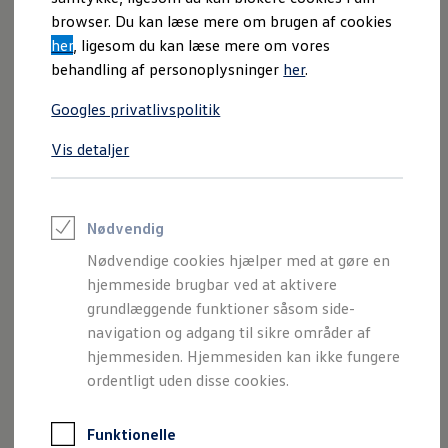
Varebiler på el
browser. Du kan læse mere om brugen af cookies
Elektromobilitet i dagligdagen
her
, ligesom du kan læse mere om vores
Eldrevne modeller
ID. Buzz Cargo
behandling af personoplysninger
her
.
Opladning og Rækkevidde
Opladning med Clever
Googles privatlivspolitik
Opladning med Clever - Erhvervsbiler
We Charge
Vis detaljer
Udregn din rækkevidde
Udregn din ladetid
Planlæg din rute
Teknologi og Batteri
Lær din ID. at kende
Nødvendig
Varmepumpe
Nødvendige cookies hjælper med at gøre en
Energieffektivitet
Teaser Battery Regulation
hjemmeside brugbar ved at aktivere
Software og konnektivitet
grundlæggende funktioner såsom side-
ID. Software 6.0
navigation og adgang til sikre områder af
ID.- softwareversioner og opdateringer
Grænseflader til din ID.
hjemmesiden. Hjemmesiden kan ikke fungere
Køb og leasing
ordentligt uden disse cookies.
Lagerbiler til hurtig levering
Privatleasing
Nyheder og aktuelle kampagner
Funktionelle
Book en prøvetur