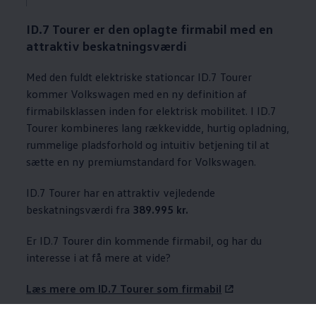
ID.7 Tourer er den oplagte firmabil med en
attraktiv beskatningsværdi
Med den fuldt elektriske stationcar ID.7 Tourer
kommer
Volkswagen
med en ny definition af
firmabilsklassen inden for elektrisk mobilitet. I ID.7
Tourer kombineres lang rækkevidde, hurtig opladning,
rummelige pladsforhold og intuitiv betjening til at
sætte en ny premiumstandard for
Volkswagen
.
ID.7 Tourer har en attraktiv vejledende
beskatningsværdi fra
389.995 kr.
Er ID.7 Tourer din kommende firmabil, og har du
interesse i at få mere at vide?
Læs mere om ID.7 Tourer som firmabil