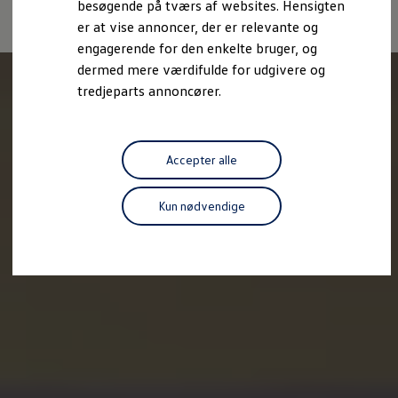
besøgende på tværs af websites. Hensigten
Forbind mobiltelefonen med bilen
er at vise annoncer, der er relevante og
Opdateringer til software, kort og radio
Fleet Interface Data
engagerende for den enkelte bruger, og
MinVolkswagen
dermed mere værdifulde for udgivere og
Digital instruktionsbog
tredjeparts annoncører.
Tilbehør
Tilbehør til din personbil
Tilbehør til din erhvervsbil
Fordele ved at vælge autoriseret værksted til din erh
Om Volkswagen
Accepter alle
Nyheder
Tilmeld nyhedsbrev
Pressemeddelser
Kun nødvendige
Kalenderbillede
Kontakt Volkswagen
Volkswagen Magazine
Shop
Garanti
VieW
Autostadt
Hvad er Volkswagen?
Find forhandler
Hjælp og kontakt