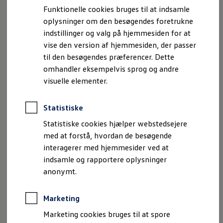
Bestil et tilbud
Funktionelle cookies bruges til at indsamle
Brugte biler
oplysninger om den besøgendes foretrukne
Pendlerleasing
, 1 af 4
, 2 af 4
, 3 af 4
, 4 af 4
Budgetberegner
indstillinger og valg på hjemmesiden for at
Firmabil
vise den version af hjemmesiden, der passer
Vejen til en ny Volkswagen
til den besøgendes præferencer. Dette
Online Privatleasing
Frit udsyn til himmelen eller lystæt: Den store,
Finansiering og forsikring
omhandler eksempelvis sprog og andre
elektrokrome glasflade til panoramataget med Smart Glas
Volkswagen Forsikring
visuelle elementer.
Volkswagen Finansiering
(ekstraudstyr) kan styres med et swipe eller med
Forsikringsberegner
stemmebetjening og er enten transparent eller tonet.
Ejere og services
Statistiske
Book tid på værkstedet
Service
Statistiske cookies hjælper webstedsejere
Serviceabonnementer
med at forstå, hvordan de besøgende
Service 5+
interagerer med hjemmesider ved at
Service på elbiler
Imprint
Juridisk information
Samtykke
Privatlivspolitik
Prismatch
indsamle og rapportere oplysninger
Cookiepolitik
Handelsbetingelser
Fordele ved autoriseret værksted
anonymt.
Volkswagen AG (Kolofon og juridiske tekster)
Brugbar information
Softwareopdateringer
Oplysninger om tilgængelighed
EU Data Act
Servicefordele
Volkswagen Databeskyttelsesportal
Marketing
Digitale ekstrafunktioner
Se tjenesterne til din model
Marketing cookies bruges til at spore
Volkswagen-apps, login og shop