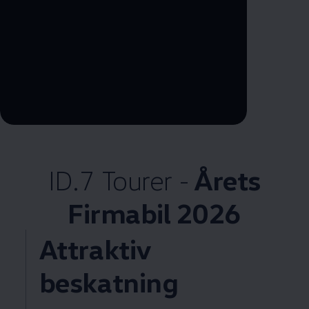
--:--
Remaining time, --:--
ID.7 Tourer -
Årets
Firmabil 2026
Attraktiv
beskatning