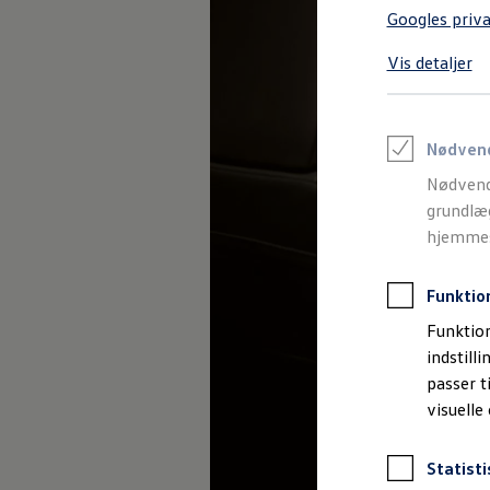
Varebiler på el
Googles priva
Elektromobilitet i dagligdagen
Eldrevne modeller
Vis detaljer
ID. Buzz Cargo
Opladning og Rækkevidde
Opladning med Clever
Opladning med Clever - Erhvervsbiler
We Charge
Nødven
Udregn din rækkevidde
Nødvend
Udregn din ladetid
Planlæg din rute
grundlæg
Teknologi og Batteri
hjemmesi
Lær din ID. at kende
Varmepumpe
Energieffektivitet
Funktio
Teaser Battery Regulation
Software og konnektivitet
Funktion
ID. Software 6.0
indstill
ID.- softwareversioner og opdateringer
passer t
Grænseflader til din ID.
Køb og leasing
visuelle
Lagerbiler til hurtig levering
Privatleasing
Nyheder og aktuelle kampagner
Statisti
Book en prøvetur