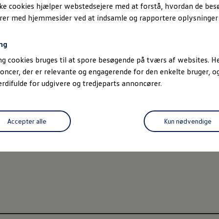
ske cookies hjælper webstedsejere med at forstå, hvordan de be
erer med hjemmesider ved at indsamle og rapportere oplysninge
, byder på en lang række onlinetjenester, når du har udført akti
aftaler med værkstedet.
ng
g cookies bruges til at spore besøgende på tværs af websites. He
du overblik over den resterende rækkevidde, når du ude at køre,
oncer, der er relevante og engagerende for den enkelte bruger, 
difulde for udgivere og tredjeparts annoncører.
 VW Connect Plus den smarte navigation, som kan give dig online
Accepter alle
Kun nødvendige
 få vist opladningsmuligheder langs din rute i navigationen. Netr