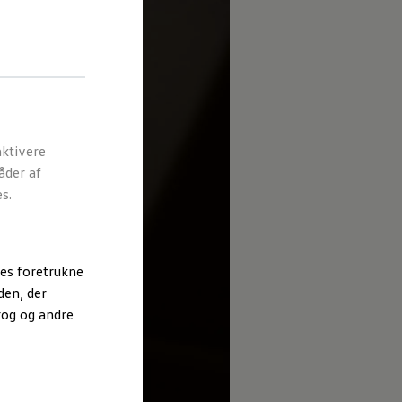
ktivere
åder af
s.
es foretrukne
den, der
rog og andre