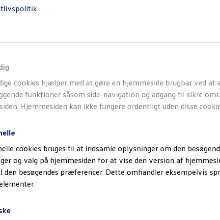
tlivspolitik
dig
ige cookies hjælper med at gøre en hjemmeside brugbar ved at a
gende funktioner såsom side-navigation og adgang til sikre omr
den. Hjemmesiden kan ikke fungere ordentligt uden disse cookie
nelle
elle cookies bruges til at indsamle oplysninger om den besøgend
inger og valg på hjemmesiden for at vise den version af hjemmesi
il den besøgendes præferencer. Dette omhandler eksempelvis sp
 elementer.
ske