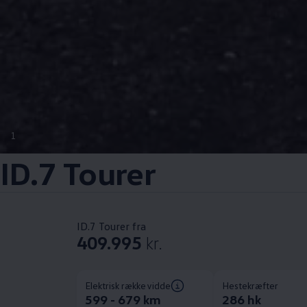
1
ID.7 Tourer
ID.7 Tourer fra
409.995
kr.
Elektrisk rækkevidde
Hestekræfter
599 - 679 km
286 hk