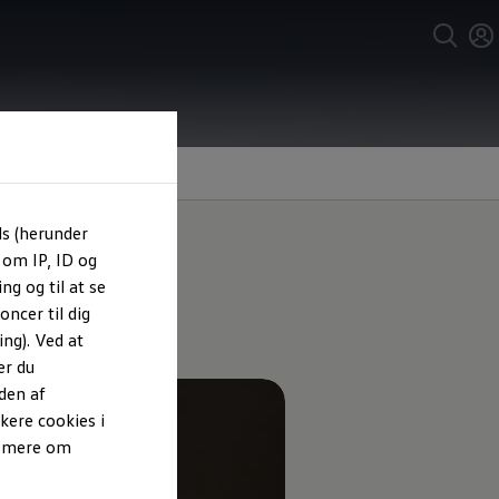
urer)
ls (herunder
 om IP, ID og
ng og til at se
en
ncer til dig
ng). Ved at
er du
den af
kere cookies i
e mere om