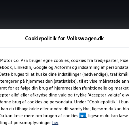
Cookiepolitik for Volkswagen.dk
Connect
og VW Connect Plus
til din ID.7 (GTX, GTX Tourer, To
Motor Co. A/S bruger egne cookies, cookies fra tredjeparter, Pixe
cebook, LinkedIn, Google og Adform) og indsamling af persondata
ette bruges til at huske dine indstillinger (nødvendige), trafikmåli
else til din
Volkswag
teragerer på hjemmesiden (statistiske), til at vise målrettede anno
amt for at følge din brug af hjemmesiden (funktionelle og marketi
epter alle’ eller afkrydse dine valg og trykke ’Accepter valgte’ giv
denne brug af cookies og persondata. Under ”Cookiepolitik” i bun
an du tilbagekalde eller ændre dit samtykke, ligesom du kan blo
 Du kan læse mere om brugen af cookies
her
, ligesom du kan læs
ling af personoplysninger
her
.