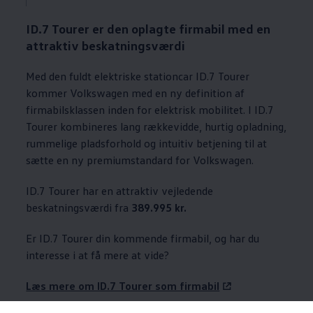
ID.7 Tourer er den oplagte firmabil med en
attraktiv beskatningsværdi
Med den fuldt elektriske stationcar ID.7 Tourer
kommer
Volkswagen
med en ny definition af
firmabilsklassen inden for elektrisk mobilitet. I ID.7
Tourer kombineres lang rækkevidde, hurtig opladning,
rummelige pladsforhold og intuitiv betjening til at
sætte en ny premiumstandard for
Volkswagen
.
ID.7 Tourer har en attraktiv vejledende
beskatningsværdi fra
389.995 kr.
Er ID.7 Tourer din kommende firmabil, og har du
interesse i at få mere at vide?
Læs mere om ID.7 Tourer som firmabil