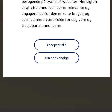
besøgende på tværs af websites. Hensigten
Forbind mobiltelefonen med bilen
er at vise annoncer, der er relevante og
Opdateringer til software, kort og radio
Fleet Interface Data
engagerende for den enkelte bruger, og
MinVolkswagen
dermed mere værdifulde for udgivere og
Digital instruktionsbog
tredjeparts annoncører.
Tilbehør
Tilbehør til din personbil
Tilbehør til din erhvervsbil
Fordele ved at vælge autoriseret værksted til din erh
Om Volkswagen
Accepter alle
Nyheder
Tilmeld nyhedsbrev
Pressemeddelser
Kun nødvendige
Kalenderbillede
Kontakt Volkswagen
Volkswagen Magazine
Shop
Garanti
VieW
Autostadt
Hvad er Volkswagen?
Find forhandler
Hjælp og kontakt