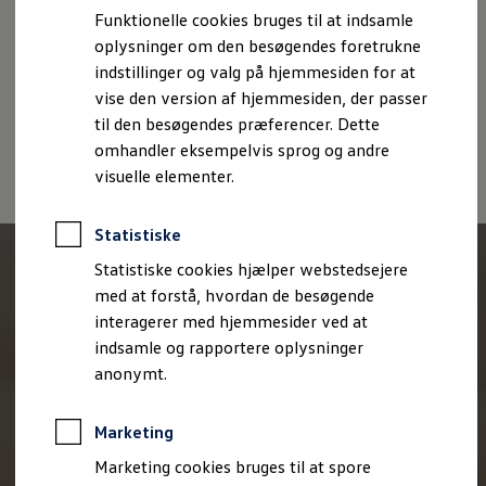
Bestil et tilbud
Funktionelle cookies bruges til at indsamle
Cookiepolitik
Handelsbetingelser
Brugte biler
oplysninger om den besøgendes foretrukne
Pendlerleasing
Volkswagen AG (Kolofon og juridiske tekster)
Budgetberegner
indstillinger og valg på hjemmesiden for at
Oplysninger om tilgængelighed
EU Data Act
Firmabil
vise den version af hjemmesiden, der passer
Volkswagen Databeskyttelsesportal
Vejen til en ny Volkswagen
til den besøgendes præferencer. Dette
Online Privatleasing
Finansiering og forsikring
omhandler eksempelvis sprog og andre
Volkswagen Forsikring
visuelle elementer.
Volkswagen Finansiering
Forsikringsberegner
Ejere og services
Statistiske
Book tid på værkstedet
Service
Statistiske cookies hjælper webstedsejere
Serviceabonnementer
med at forstå, hvordan de besøgende
Service 5+
interagerer med hjemmesider ved at
Service på elbiler
Prismatch
indsamle og rapportere oplysninger
Fordele ved autoriseret værksted
anonymt.
Brugbar information
Softwareopdateringer
Servicefordele
Marketing
Digitale ekstrafunktioner
Se tjenesterne til din model
Marketing cookies bruges til at spore
Volkswagen-apps, login og shop