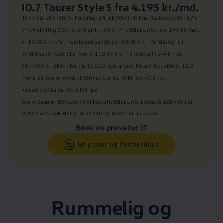
Ny pris
ID.7 Tourer Style S fra 4.195 kr./md.
:
ID.7 Tourer Style S. Forbrug: 14,3 kWh/100 km. Rækkevidde: 679
km. Halvårlig CO2-ejerafgift: 460 kr. Privatleasing fra 4.195 kr./md.
v. 10.000 km/år. Førstegangsydelse: 60.000 kr. Mindstepris i
bindingsperiode (12 mdr.): 110.940 kr. Totaludgift v/48 mdr.:
261.960 kr. ekskl. halvårlig CO2-ejerafgift, forsikring, strøm. Læs
mere på www.vwsf.dk/privatleasing. Inkl. Service- og
Reparationsabn. Se vilkår på
www.semler.dk/servicevilkår/privatleasing. Leasing udbydes af
VWSF A/S. Gælder v. udlevering inden 31.12.2026.
Book en prøvetur
Se priser og bestil tilbud
Rummelig og