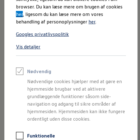
arbejdspladsen -
og selvfølgelig derhjemme.
Clever er et
Varebiler på el
browser. Du kan læse mere om brugen af cookies
valg om bekymringsfri opladning, så du kan koncentrere dig
Elektromobilitet i dagligdagen
her
, ligesom du kan læse mere om vores
Eldrevne modeller
om vigtigere ting i livet.
ID. Buzz Cargo
behandling af personoplysninger
her
.
Opladning og Rækkevidde
Læs mere om opladning med Clever
Opladning med Clever
Googles privatlivspolitik
Opladning med Clever - Erhvervsbiler
We Charge
Vis detaljer
Udregn din rækkevidde
Udregn din ladetid
Planlæg din rute
Teknologi og Batteri
Lær din ID. at kende
Nødvendig
Varmepumpe
Nødvendige cookies hjælper med at gøre en
Energieffektivitet
Teaser Battery Regulation
hjemmeside brugbar ved at aktivere
Software og konnektivitet
grundlæggende funktioner såsom side-
ID. Software 6.0
navigation og adgang til sikre områder af
ID.- softwareversioner og opdateringer
Grænseflader til din ID.
hjemmesiden. Hjemmesiden kan ikke fungere
Køb og leasing
ordentligt uden disse cookies.
Lagerbiler til hurtig levering
Privatleasing
Nyheder og aktuelle kampagner
Funktionelle
Book en prøvetur
Imprint
Juridisk information
Samtykke
Privatlivspolitik