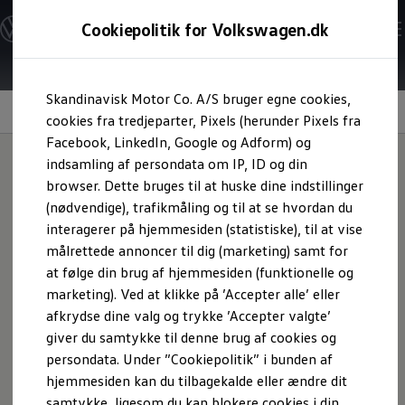
Modeller og konfigurator
Cookiepolitik for Volkswagen.dk
Byg din Volkswagen
Alle modeller
Sammenlign udstyrsvarianter
Gå til
Gå til
Sammenlign modelstørrelser
Skandinavisk Motor Co. A/S bruger egne cookies,
hovedindhold
footer
Kend din Volkswagen
Hold hverdagen kørende med Clever
Erhvervsbiler
cookies fra tredjeparter, Pixels (herunder Pixels fra
Værktøjskassen
Facebook, LinkedIn, Google og Adform) og
ConnectedFleet
indsamling af persondata om IP, ID og din
Service
browser. Dette bruges til at huske dine indstillinger
California on Tour app
Hold hverdagen
Elektriske biler
(nødvendige), trafikmåling og til at se hvordan du
Elbiler
interagerer på hjemmesiden (statistiske), til at vise
ID. Polo
kørende med Clever
målrettede annoncer til dig (marketing) samt for
ID. Cross
ID.3 Neo
at følge din brug af hjemmesiden (funktionelle og
ID.4
marketing). Ved at klikke på ’Accepter alle’ eller
Kør med på Danmarks største ladenetværk
ID.5
afkrydse dine valg og trykke ’Accepter valgte’
ID.7
ID.7 Tourer
giver du samtykke til denne brug af cookies og
Med Clever har opladning aldrig været nemmere eller mere
ID. Buzz
persondata. Under ”Cookiepolitik” i bunden af
tilgængeligt. Du kan lade, når og hvor du vil - på farten, ved
Konceptbiler
hjemmesiden kan du tilbagekalde eller ændre dit
ID. EVERY1
supermarkeder og shoppingcentre, i byerne, på
ID. 2all & ID. GTI
samtykke, ligesom du kan blokere cookies i din