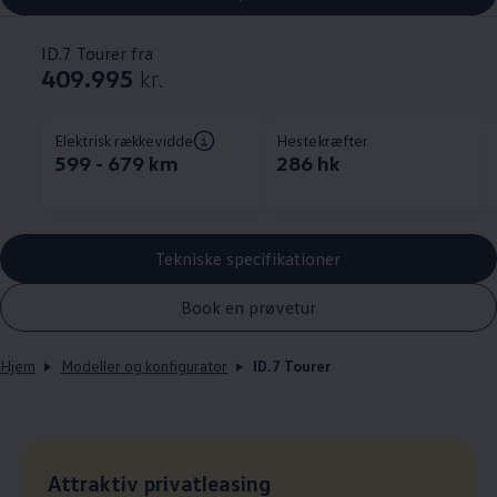
ID.7 Tourer fra
409.995
kr.
Elektrisk rækkevidde
Hestekræfter
599 - 679 km
286 hk
Tekniske specifikationer
Book en prøvetur
Hjem
Modeller og konfigurator
ID.7 Tourer
Leasingpris
Attraktiv privatleasing
: