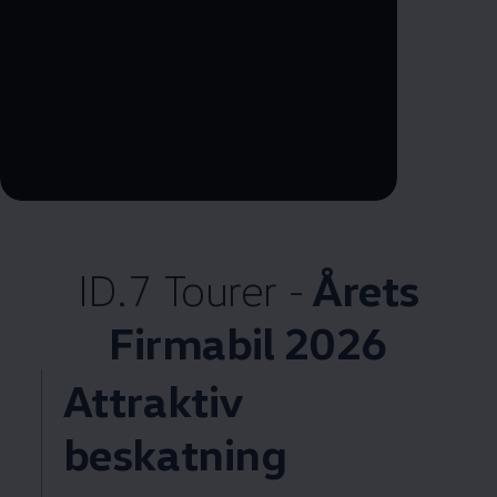
--:--
Remaining time, --:--
ID.7 Tourer -
Årets
Firmabil 2026
Attraktiv
beskatning