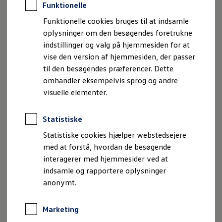
Ydelse
286 hk
Funktionelle
Ladeeffekt
11 kW / 165 kW
(AC/DC)
Funktionelle cookies bruges til at indsamle
Forbrug
15,7 kWh/100km
oplysninger om den besøgendes foretrukne
Ladetid
8 t 30 min / 29 min
indstillinger og valg på hjemmesiden for at
(AC 0-100% / DC 10-80%)
vise den version af hjemmesiden, der passer
Batterikapacitet
79 kWh / 84 kWh
(Netto/Brutto)
til den besøgendes præferencer. Dette
Halvårlig CO
-ejerafgift
460 kr.
2
omhandler eksempelvis sprog og andre
visuelle elementer.
Priser inkl.
Volkswagen forsikring
og afleveringsforsikring
Statistiske
Statistiske cookies hjælper webstedsejere
Km pr. år
10.000
med at forstå, hvordan de besøgende
Førstegangsydelse
20.000 kr.
interagerer med hjemmesider ved at
Leasingperiode
48 mdr.
indsamle og rapportere oplysninger
Totalomkostninger
226.760 kr.
anonymt.
Mindstepris i 12 mdr.
72.140 kr.
Månedlig ydelse
4.295 kr./md.
Marketing