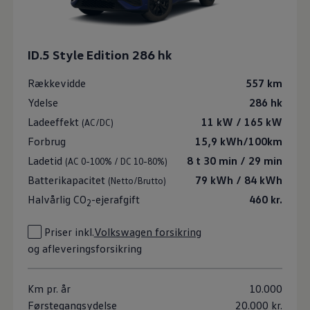
ID.5 Style Edition
286 hk
Rækkevidde
557 km
Ydelse
286 hk
Ladeeffekt
11 kW / 165 kW
(AC/DC)
Forbrug
15,9 kWh/100km
Ladetid
8 t 30 min / 29 min
(AC 0-100% / DC 10-80%)
Batterikapacitet
79 kWh / 84 kWh
(Netto/Brutto)
Halvårlig CO
-ejerafgift
460 kr.
2
Priser inkl.
Volkswagen forsikring
og afleveringsforsikring
Km pr. år
10.000
Førstegangsydelse
20.000 kr.