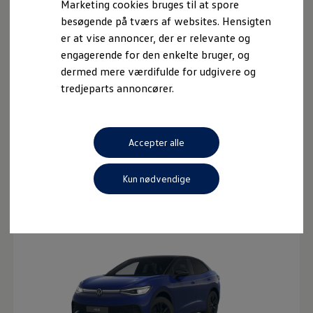
Marketing cookies bruges til at spore
Bestil tilbud hos forhandler
besøgende på tværs af websites. Hensigten
er at vise annoncer, der er relevante og
Priser er beregnet med standard lakering og er gældende ved
engagerende for den enkelte bruger, og
udlevering senest 31.12.2026
Den viste pris er inkl. moms, service - og reparationsaftale
dermed mere værdifulde for udgivere og
og lånebil ved service, men ekskl. dæk, forsikring, brændstof,
tredjeparts annoncører.
CO₂-ejerafgift og overkørte kilometer. Positiv
kreditgodkendelse, køb af kaskoforsikring og BS-betaling
forudsættes. Afleveringsgebyr: 600 kr. Privatleasing via
Volkswagen Semler Finans Danmark A/S.
Accepter alle
Kun nødvendige
Inkl. 1 års opladning med Clever