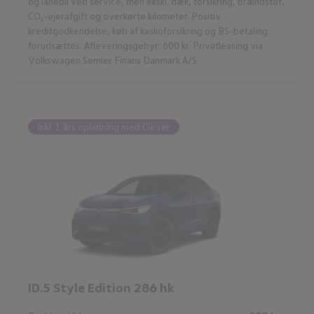
og lånebil ved service, men ekskl. dæk, forsikring, brændstof,
CO₂-ejerafgift og overkørte kilometer. Positiv
kreditgodkendelse, køb af kaskoforsikring og BS-betaling
forudsættes. Afleveringsgebyr: 600 kr. Privatleasing via
Volkswagen Semler Finans Danmark A/S.
Inkl. 1 års opladning med Clever
ID.5 Style Edition
286 hk