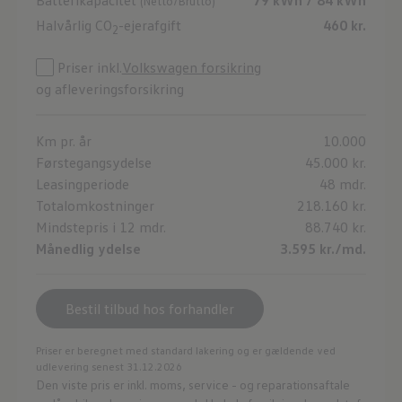
(Netto/Brutto)
Halvårlig CO
-ejerafgift
460 kr.
2
Priser inkl.
Volkswagen forsikring
og afleveringsforsikring
Km pr. år
10.000
Førstegangsydelse
45.000 kr.
Leasingperiode
48 mdr.
Totalomkostninger
218.160 kr.
Mindstepris i 12 mdr.
88.740 kr.
Månedlig ydelse
3.595 kr./md.
Bestil tilbud hos forhandler
Priser er beregnet med standard lakering og er gældende ved
udlevering senest 31.12.2026
Den viste pris er inkl. moms, service - og reparationsaftale