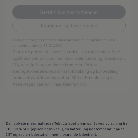
Bestil tilbud hos forhandler
Konfigurer og bestil online
Priser er beregnet med standard lakering og er gældende ved
udlevering senest 31.12.2026
Den viste pris er inkl. moms, service - og reparationsaftale
og lånebil ved service, men ekskl. dæk, forsikring, brændstof,
CO₂-ejerafgift og overkørte kilometer. Positiv
kreditgodkendelse, køb af kaskoforsikring og BS-betaling
forudsættes. Afleveringsgebyr: 600 kr. Privatleasing via
Volkswagen Semler Finans Danmark A/S.
Den oplyste maksimal-ladeeffekt og ladetid kan opnås ved opladning fra
10 - 80 % SOC (opladningsniveau), en batteri- og udetemperatur på ca.
23° og ved en ladestation med tilsvarende ladeeffekt.