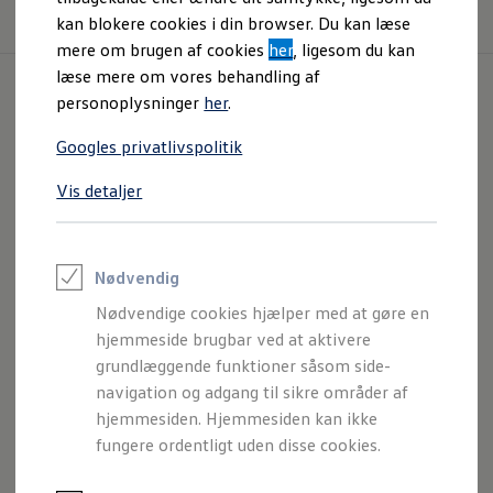
Filter
Book en prøvetur
2
kan blokere cookies i din browser. Du kan læse
mere om brugen af cookies
her
, ligesom du kan
læse mere om vores behandling af
personoplysninger
her
.
10.000 km/år
Førstegangsydelse 20.000 kr.
Googles privatlivspolitik
Inkl. 1 års opladning med Clever
Vis detaljer
Nødvendig
Nødvendige cookies hjælper med at gøre en
hjemmeside brugbar ved at aktivere
grundlæggende funktioner såsom side-
navigation og adgang til sikre områder af
hjemmesiden. Hjemmesiden kan ikke
ID.5 Style
286 hk
fungere ordentligt uden disse cookies.
Rækkevidde
563 km