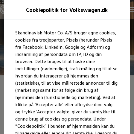
Cookiepolitik for Volkswagen.dk
Skandinavisk Motor Co. A/S bruger egne cookies,
cookies fra tredjeparter, Pixels (herunder Pixels
fra Facebook, LinkedIn, Google og Adform) og
indsamling af persondata om IP, ID og din
urator
browser. Dette bruges til at huske dine
indstillinger (nødvendige), trafikmåling og til at se
hvordan du interagerer på hjemmesiden
Priser på ID.5
(statistiske), til at vise målrettede annoncer til dig
(marketing) samt for at følge din brug af
hjemmesiden (funktionelle og marketing). Ved at
Vis komplet modeloversigt
klikke på ’Accepter alle’ eller afkrydse dine valg
Priser
Privatleasing
Standardudstyr
Ekstraudstyr
Farver
og trykke ’Accepter valgte’ giver du samtykke til
on
Samtykke
Privatlivspolitik
Cookiepolitik
denne brug af cookies og persondata. Under
wagen AG (kolofon og juridiske tekster)
”Cookiepolitik” i bunden af hjemmesiden kan du
tilbagekalde eller ændre dit samtykke, ligesom du