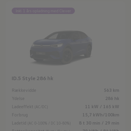
Inkl. 1 års opladning med Clever
ID.5 Style
286 hk
Rækkevidde
563 km
Ydelse
286 hk
Ladeeffekt
11 kW / 165 kW
(AC/DC)
Forbrug
15,7 kWh/100km
Ladetid
8 t 30 min / 29 min
(AC 0-100% / DC 10-80%)
Batterikapacitet
79 kWh / 84 kWh