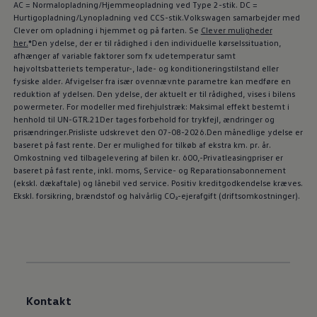
AC = Normalopladning/Hjemmeopladning ved Type 2-stik. DC =
Hurtigopladning/Lynopladning ved CCS-stik.Volkswagen samarbejder med
Clever om opladning i hjemmet og på farten. Se
Clever muligheder
her.
*Den ydelse, der er til rådighed i den individuelle kørselssituation,
afhænger af variable faktorer som fx udetemperatur samt
højvoltsbatteriets temperatur-, lade- og konditioneringstilstand eller
fysiske alder. Afvigelser fra især ovennævnte parametre kan medføre en
reduktion af ydelsen. Den ydelse, der aktuelt er til rådighed, vises i bilens
powermeter. For modeller med firehjulstræk: Maksimal effekt bestemt i
henhold til UN-GTR.21Der tages forbehold for trykfejl, ændringer og
prisændringer.Prisliste udskrevet den 07-08-2026.Den månedlige ydelse er
baseret på fast rente. Der er mulighed for tilkøb af ekstra km. pr. år.
Omkostning ved tilbagelevering af bilen kr. 600,-Privatleasingpriser er
baseret på fast rente, inkl. moms, Service- og Reparationsabonnement
(ekskl. dækaftale) og lånebil ved service. Positiv kreditgodkendelse kræves.
Ekskl. forsikring, brændstof og halvårlig CO₂-ejerafgift (driftsomkostninger).
Kontakt