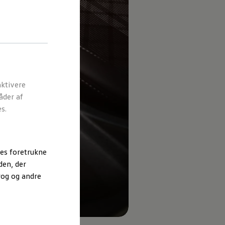
ktivere
åder af
s.
es foretrukne
den, der
rog og andre