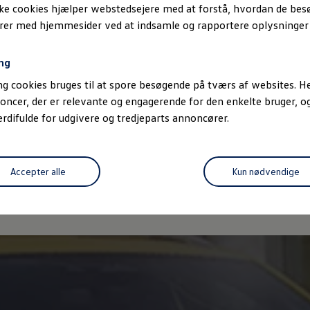
ske cookies hjælper webstedsejere med at forstå, hvordan de be
slig: Både indstigningslisterne med R-Line-logo og pedalkapperne 
erer med hjemmesider ved at indsamle og rapportere oplysninge
 er også særdeles
robust og holdbart.
ng
g cookies bruges til at spore besøgende på tværs af websites. He
oncer, der er relevante og engagerende for den enkelte bruger, 
difulde for udgivere og tredjeparts annoncører.
ke
Privatlivspolitik
Cookiepolitik
Handelsbetingelser
Volkswa
a Act
Volkswagen Databeskyttelsesportal
Accepter alle
Kun nødvendige