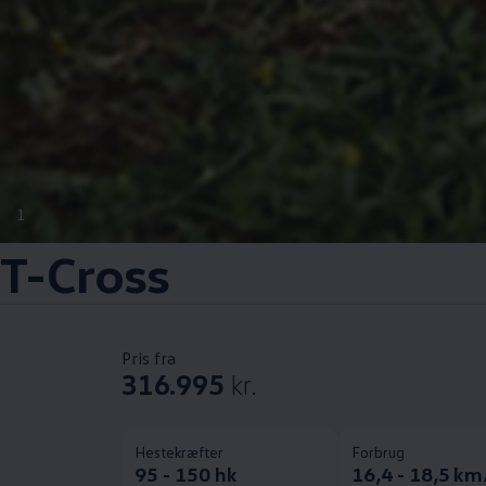
1
T-Cross
Pris fra
316.995
kr.
Hestekræfter
Forbrug
95 - 150 hk
16,4 - 18,5 km