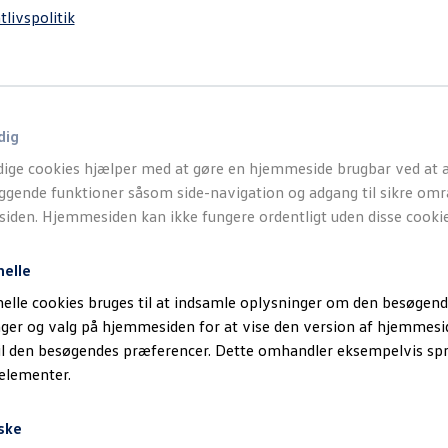
tlivspolitik
dig
ige cookies hjælper med at gøre en hjemmeside brugbar ved at a
gende funktioner såsom side-navigation og adgang til sikre omr
den. Hjemmesiden kan ikke fungere ordentligt uden disse cookie
nelle
elle cookies bruges til at indsamle oplysninger om den besøgend
inger og valg på hjemmesiden for at vise den version af hjemmesi
il den besøgendes præferencer. Dette omhandler eksempelvis sp
 elementer.
ske