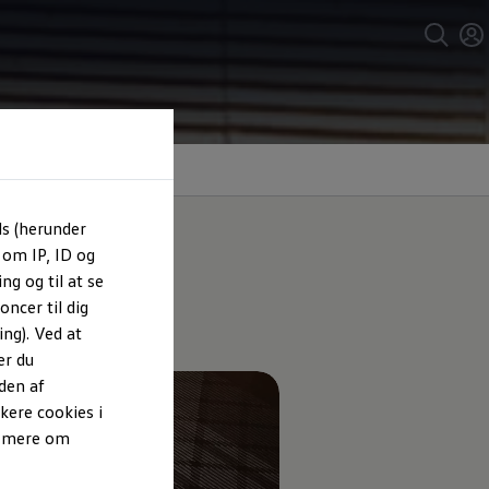
ls (herunder
 om IP, ID og
ng og til at se
ncer til dig
ng). Ved at
er du
den af
kere cookies i
e mere om