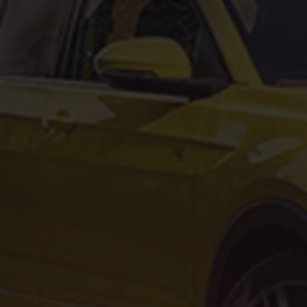
Forbind mobiltelefonen med bilen
Opdateringer til software, kort og radio
Fleet Interface Data
MinVolkswagen
Digital instruktionsbog
Tilbehør
Tilbehør til din personbil
Tilbehør til din erhvervsbil
Fordele ved at vælge autoriseret værksted til din erh
Om Volkswagen
Nyheder
Tilmeld nyhedsbrev
Pressemeddelser
Kalenderbillede
Kontakt Volkswagen
Volkswagen Magazine
Shop
Garanti
VieW
Autostadt
Hvad er Volkswagen?
Find forhandler
Hjælp og kontakt