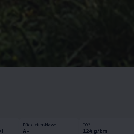
Effektivitetsklasse
CO2
/l
A+
124 g/km