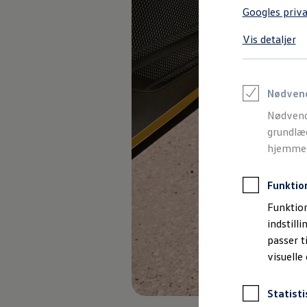
Varebiler på el
Googles priva
Elektromobilitet i dagligdagen
Eldrevne modeller
Vis detaljer
ID. Buzz Cargo
Opladning og Rækkevidde
Opladning med Clever
Opladning med Clever - Erhvervsbiler
We Charge
Nødven
Udregn din rækkevidde
Nødvend
Udregn din ladetid
Planlæg din rute
grundlæg
Teknologi og Batteri
hjemmesi
Lær din ID. at kende
Varmepumpe
Energieffektivitet
Funktio
Teaser Battery Regulation
Software og konnektivitet
Funktion
ID. Software 6.0
indstill
ID.- softwareversioner og opdateringer
passer t
Grænseflader til din ID.
Køb og leasing
visuelle
Lagerbiler til hurtig levering
Privatleasing
Nyheder og aktuelle kampagner
Statisti
Book en prøvetur