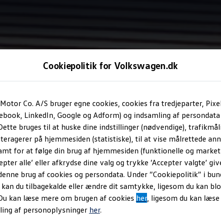
Cookiepolitik for Volkswagen.dk
Indstigningslister og pedaler i rustfrit stål
Motor Co. A/S bruger egne cookies, cookies fra tredjeparter, Pixe
cebook, LinkedIn, Google og Adform) og indsamling af persondata
ette bruges til at huske dine indstillinger (nødvendige), trafikmåli
bust.
teragerer på hjemmesiden (statistiske), til at vise målrettede anno
amt for at følge din brug af hjemmesiden (funktionelle og marketi
epter alle’ eller afkrydse dine valg og trykke ’Accepter valgte’ giv
denne brug af cookies og persondata. Under ”Cookiepolitik” i bun
an du tilbagekalde eller ændre dit samtykke, ligesom du kan blo
 Du kan læse mere om brugen af cookies
her
, ligesom du kan læs
ling af personoplysninger
her
.