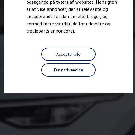
besøgende på tværs af websites. Hensigten
Forbind mobiltelefonen med bilen
er at vise annoncer, der er relevante og
Opdateringer til software, kort og radio
Fleet Interface Data
engagerende for den enkelte bruger, og
MinVolkswagen
dermed mere værdifulde for udgivere og
Digital instruktionsbog
tredjeparts annoncører.
Tilbehør
Tilbehør til din personbil
Tilbehør til din erhvervsbil
Fordele ved at vælge autoriseret værksted til din erh
Om Volkswagen
Accepter alle
Nyheder
Tilmeld nyhedsbrev
Pressemeddelser
Kun nødvendige
Kalenderbillede
Kontakt Volkswagen
Volkswagen Magazine
Shop
Garanti
VieW
Autostadt
Hvad er Volkswagen?
Find forhandler
Hjælp og kontakt