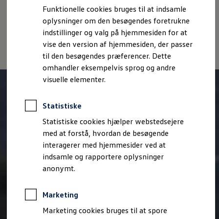
Oplysninger om tilgængelighed
EU Data Act
Bestil et tilbud
Funktionelle cookies bruges til at indsamle
Brugte biler
Volkswagen Databeskyttelsesportal
oplysninger om den besøgendes foretrukne
Pendlerleasing
Budgetberegner
indstillinger og valg på hjemmesiden for at
Firmabil
vise den version af hjemmesiden, der passer
Vejen til en ny Volkswagen
til den besøgendes præferencer. Dette
Online Privatleasing
Finansiering og forsikring
omhandler eksempelvis sprog og andre
Volkswagen Forsikring
visuelle elementer.
Volkswagen Finansiering
Forsikringsberegner
Ejere og services
Statistiske
Book tid på værkstedet
Service
Statistiske cookies hjælper webstedsejere
Serviceabonnementer
med at forstå, hvordan de besøgende
Service 5+
interagerer med hjemmesider ved at
Service på elbiler
Prismatch
indsamle og rapportere oplysninger
Fordele ved autoriseret værksted
anonymt.
Brugbar information
Softwareopdateringer
Servicefordele
Marketing
Digitale ekstrafunktioner
Se tjenesterne til din model
Marketing cookies bruges til at spore
Volkswagen-apps, login og shop