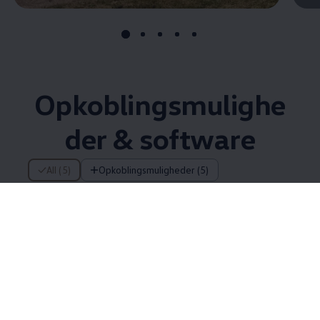
Opkoblingsmulighe
der & software
5 af 5 items
All (5)
Opkoblingsmuligheder (5)
5 af 5
items