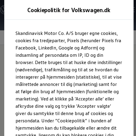
Modeller og konfigurator
Cookiepolitik for Volkswagen.dk
Byg din Volkswagen
Alle modeller
Sammenlign udstyrsvarianter
Gå til
Gå til
Sammenlign modelstørrelser
Skandinavisk Motor Co. A/S bruger egne cookies,
hovedindhold
footer
Kend din Volkswagen
Centerairbag
Erhvervsbiler
cookies fra tredjeparter, Pixels (herunder Pixels fra
Værktøjskassen
Facebook, LinkedIn, Google og Adform) og
ConnectedFleet
indsamling af persondata om IP, ID og din
Service
browser. Dette bruges til at huske dine indstillinger
California on Tour app
Fordi sikkerhed
er for
Elektriske biler
(nødvendige), trafikmåling og til at se hvordan du
Elbiler
interagerer på hjemmesiden (statistiske), til at vise
ID. Polo
alle
målrettede annoncer til dig (marketing) samt for
ID. Cross
ID.3 Neo
at følge din brug af hjemmesiden (funktionelle og
ID.4
marketing). Ved at klikke på ’Accepter alle’ eller
ID.5
afkrydse dine valg og trykke ’Accepter valgte’
ID.7
ID.7 Tourer
giver du samtykke til denne brug af cookies og
ID. Buzz
persondata. Under ”Cookiepolitik” i bunden af
Konceptbiler
hjemmesiden kan du tilbagekalde eller ændre dit
ID. EVERY1
ID. 2all & ID. GTI
samtykke, ligesom du kan blokere cookies i din