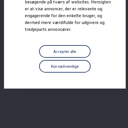
besøgende på tværs af websites. Hensigten
Forbind mobiltelefonen med bilen
er at vise annoncer, der er relevante og
Opdateringer til software, kort og radio
Fleet Interface Data
engagerende for den enkelte bruger, og
MinVolkswagen
dermed mere værdifulde for udgivere og
Digital instruktionsbog
tredjeparts annoncører.
Tilbehør
Tilbehør til din personbil
Tilbehør til din erhvervsbil
Fordele ved at vælge autoriseret værksted til din erh
Om Volkswagen
Accepter alle
Nyheder
Tilmeld nyhedsbrev
Pressemeddelser
Kun nødvendige
Kalenderbillede
Kontakt Volkswagen
Volkswagen Magazine
Shop
Garanti
VieW
Autostadt
Hvad er Volkswagen?
Find forhandler
Hjælp og kontakt