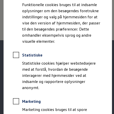
Bestil et tilbud
Funktionelle cookies bruges til at indsamle
Oplysninger om tilgængelighed
EU Data Act
Brugte biler
oplysninger om den besøgendes foretrukne
Pendlerleasing
Volkswagen Databeskyttelsesportal
Budgetberegner
indstillinger og valg på hjemmesiden for at
Firmabil
vise den version af hjemmesiden, der passer
Vejen til en ny Volkswagen
til den besøgendes præferencer. Dette
Online Privatleasing
Finansiering og forsikring
omhandler eksempelvis sprog og andre
Volkswagen Forsikring
visuelle elementer.
Volkswagen Finansiering
Forsikringsberegner
Ejere og services
Statistiske
Book tid på værkstedet
Service
Statistiske cookies hjælper webstedsejere
Serviceabonnementer
med at forstå, hvordan de besøgende
Service 5+
interagerer med hjemmesider ved at
Service på elbiler
Prismatch
indsamle og rapportere oplysninger
Fordele ved autoriseret værksted
anonymt.
Brugbar information
Softwareopdateringer
Servicefordele
Marketing
Digitale ekstrafunktioner
Se tjenesterne til din model
Marketing cookies bruges til at spore
Volkswagen-apps, login og shop