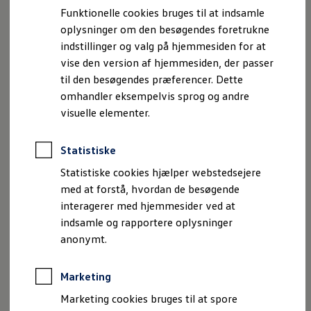
Bestil et tilbud
Funktionelle cookies bruges til at indsamle
Brugte biler
oplysninger om den besøgendes foretrukne
Yderligere udstyr og funktioner:
Pendlerleasing
Budgetberegner
indstillinger og valg på hjemmesiden for at
Firmabil
vise den version af hjemmesiden, der passer
Touchscreen (12,9”/32,2 cm)
Vejen til en ny Volkswagen
til den besøgendes præferencer. Dette
Online Privatleasing
8 højttalere
Finansiering og forsikring
omhandler eksempelvis sprog og andre
Centerhøjttaler
Volkswagen Forsikring
visuelle elementer.
Volkswagen Finansiering
USB-C-porte (op til 45 W ladeeffekt)
Forsikringsberegner
Ejere og services
Statistiske
Telefoninterfacet ”Comfort” med induktiv
Book tid på værkstedet
opladningsfunktion
Service
Statistiske cookies hjælper webstedsejere
Serviceabonnementer
med at forstå, hvordan de besøgende
Taleassistent ”IDA”
Service 5+
interagerer med hjemmesider ved at
Service på elbiler
Prismatch
indsamle og rapportere oplysninger
Til dem, der ønsker noget mere, byder navigationssystemet
Fordele ved autoriseret værksted
anonymt.
”Discover Pro Max”
(ekstraudstyr) inkl. ”Streaming &
Brugbar information
Softwareopdateringer
Internet” derudover på en række ekstra tekniske features,
Servicefordele
Marketing
som fuldender infotainmentoplevelsen:
Digitale ekstrafunktioner
Se tjenesterne til din model
Marketing cookies bruges til at spore
15” (38,1 cm) stor touchscreen
Volkswagen-apps, login og shop