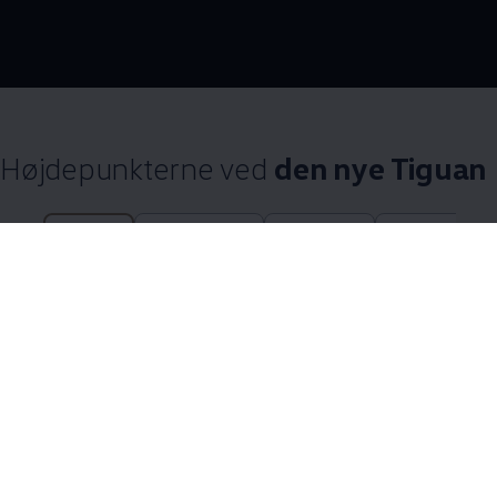
--:--
Remaining time, --:
Højdepunkterne ved
den nye Tiguan
24 af 24 items
All (24)
Highlights (6)
Design (4)
Tekniske funk
24 af 24
items