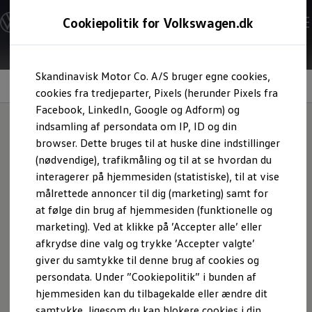
Modeller og konfigurator
Cookiepolitik for Volkswagen.dk
Byg din Volkswagen
Alle modeller
Sammenlign udstyrsvarianter
Gå til
Gå til
Sammenlign modelstørrelser
Skandinavisk Motor Co. A/S bruger egne cookies,
hovedindhold
footer
Kend din Volkswagen
Feeling of spaciousness
Erhvervsbiler
cookies fra tredjeparter, Pixels (herunder Pixels fra
Værktøjskassen
Facebook, LinkedIn, Google og Adform) og
ConnectedFleet
indsamling af persondata om IP, ID og din
Service
browser. Dette bruges til at huske dine indstillinger
California on Tour app
Mere plads
til udfoldelse
Elektriske biler
(nødvendige), trafikmåling og til at se hvordan du
Elbiler
interagerer på hjemmesiden (statistiske), til at vise
ID. Polo
målrettede annoncer til dig (marketing) samt for
ID. Cross
ID.3 Neo
at følge din brug af hjemmesiden (funktionelle og
ID.4
marketing). Ved at klikke på ’Accepter alle’ eller
ID.5
afkrydse dine valg og trykke ’Accepter valgte’
ID.7
ID.7 Tourer
giver du samtykke til denne brug af cookies og
ID. Buzz
persondata. Under ”Cookiepolitik” i bunden af
Konceptbiler
hjemmesiden kan du tilbagekalde eller ændre dit
ID. EVERY1
ID. 2all & ID. GTI
samtykke, ligesom du kan blokere cookies i din