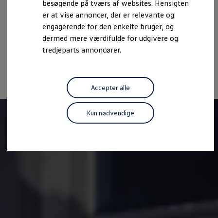
besøgende på tværs af websites. Hensigten
Forbind mobiltelefonen med bilen
Cookiepolitik
Handelsbetingelser
er at vise annoncer, der er relevante og
Opdateringer til software, kort og radio
Volkswagen AG (Kolofon og juridiske tekster)
Fleet Interface Data
engagerende for den enkelte bruger, og
MinVolkswagen
Oplysninger om tilgængelighed
EU Data Act
dermed mere værdifulde for udgivere og
Digital instruktionsbog
Volkswagen Databeskyttelsesportal
tredjeparts annoncører.
Tilbehør
Tilbehør til din personbil
Tilbehør til din erhvervsbil
Fordele ved at vælge autoriseret værksted til din erh
Om Volkswagen
Accepter alle
Nyheder
Tilmeld nyhedsbrev
Pressemeddelser
Kun nødvendige
Kalenderbillede
Kontakt Volkswagen
Volkswagen Magazine
Shop
Garanti
VieW
Autostadt
Hvad er Volkswagen?
Find forhandler
Hjælp og kontakt