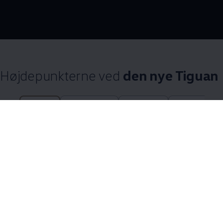
--:--
Remaining time, --:
Højdepunkterne ved
den nye Tiguan
24 af 24 items
All (24)
Highlights (6)
Design (4)
Tekniske funk
24 af 24
items