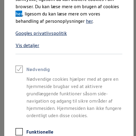
Varebiler på el
browser. Du kan læse mere om brugen af cookies
Elektromobilitet i dagligdagen
her
, ligesom du kan læse mere om vores
Eldrevne modeller
ID. Buzz Cargo
behandling af personoplysninger
her
.
Opladning og Rækkevidde
Opladning med Clever
Googles privatlivspolitik
Opladning med Clever - Erhvervsbiler
We Charge
Vis detaljer
Udregn din rækkevidde
Udregn din ladetid
Planlæg din rute
Teknologi og Batteri
Lær din ID. at kende
Nødvendig
Varmepumpe
Nødvendige cookies hjælper med at gøre en
Energieffektivitet
Teaser Battery Regulation
hjemmeside brugbar ved at aktivere
Software og konnektivitet
grundlæggende funktioner såsom side-
ID. Software 6.0
navigation og adgang til sikre områder af
ID.- softwareversioner og opdateringer
Grænseflader til din ID.
hjemmesiden. Hjemmesiden kan ikke fungere
Køb og leasing
ordentligt uden disse cookies.
Lagerbiler til hurtig levering
Privatleasing
Nyheder og aktuelle kampagner
Funktionelle
Book en prøvetur