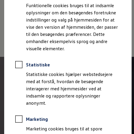
Cookiepolitik
Handelsbetingelser
Bestil et tilbud
Funktionelle cookies bruges til at indsamle
Brugte biler
Volkswagen AG (Kolofon og juridiske tekster)
oplysninger om den besøgendes foretrukne
Pendlerleasing
Oplysninger om tilgængelighed
EU Data Act
Budgetberegner
indstillinger og valg på hjemmesiden for at
Volkswagen Databeskyttelsesportal
Firmabil
vise den version af hjemmesiden, der passer
Vejen til en ny Volkswagen
til den besøgendes præferencer. Dette
Online Privatleasing
Finansiering og forsikring
omhandler eksempelvis sprog og andre
Volkswagen Forsikring
visuelle elementer.
Volkswagen Finansiering
Forsikringsberegner
Ejere og services
Statistiske
Book tid på værkstedet
Service
Statistiske cookies hjælper webstedsejere
Serviceabonnementer
med at forstå, hvordan de besøgende
Service 5+
interagerer med hjemmesider ved at
Service på elbiler
Prismatch
indsamle og rapportere oplysninger
Fordele ved autoriseret værksted
anonymt.
Brugbar information
Softwareopdateringer
Servicefordele
Marketing
Digitale ekstrafunktioner
Se tjenesterne til din model
Marketing cookies bruges til at spore
Volkswagen-apps, login og shop