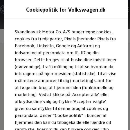
Modeller og konfigurator
Cookiepolitik for Volkswagen.dk
Byg din Volkswagen
Alle modeller
Sammenlign udstyrsvarianter
Gå til
Gå til
Sammenlign modelstørrelser
Skandinavisk Motor Co. A/S bruger egne cookies,
hovedindhold
footer
Kend din Volkswagen
Area View
Erhvervsbiler
cookies fra tredjeparter, Pixels (herunder Pixels fra
Værktøjskassen
Facebook, LinkedIn, Google og Adform) og
ConnectedFleet
indsamling af persondata om IP, ID og din
Service
browser. Dette bruges til at huske dine indstillinger
California on Tour app
Overblik hele vejen
Elektriske biler
(nødvendige), trafikmåling og til at se hvordan du
Elbiler
interagerer på hjemmesiden (statistiske), til at vise
ID. Polo
rundt
målrettede annoncer til dig (marketing) samt for
ID. Cross
ID.3 Neo
at følge din brug af hjemmesiden (funktionelle og
ID.4
marketing). Ved at klikke på ’Accepter alle’ eller
ID.5
afkrydse dine valg og trykke ’Accepter valgte’
ID.7
ID.7 Tourer
giver du samtykke til denne brug af cookies og
ID. Buzz
persondata. Under ”Cookiepolitik” i bunden af
Konceptbiler
hjemmesiden kan du tilbagekalde eller ændre dit
ID. EVERY1
ID. 2all & ID. GTI
samtykke, ligesom du kan blokere cookies i din