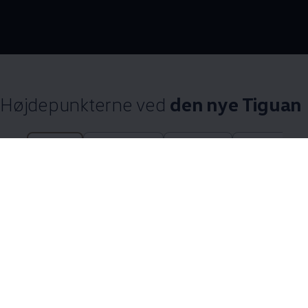
--:--
Remaining time, --:
Højdepunkterne ved
den nye Tiguan
24 af 24 items
All (24)
Highlights (6)
Design (4)
Tekniske funk
24 af 24
items