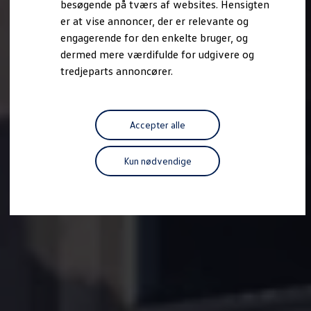
besøgende på tværs af websites. Hensigten
Forbind mobiltelefonen med bilen
er at vise annoncer, der er relevante og
Opdateringer til software, kort og radio
Fleet Interface Data
engagerende for den enkelte bruger, og
MinVolkswagen
dermed mere værdifulde for udgivere og
Digital instruktionsbog
tredjeparts annoncører.
Tilbehør
Tilbehør til din personbil
Tilbehør til din erhvervsbil
Fordele ved at vælge autoriseret værksted til din erh
Om Volkswagen
Accepter alle
Nyheder
Tilmeld nyhedsbrev
Pressemeddelser
Kun nødvendige
Kalenderbillede
Kontakt Volkswagen
Volkswagen Magazine
Shop
Garanti
VieW
Autostadt
Hvad er Volkswagen?
Find forhandler
Hjælp og kontakt