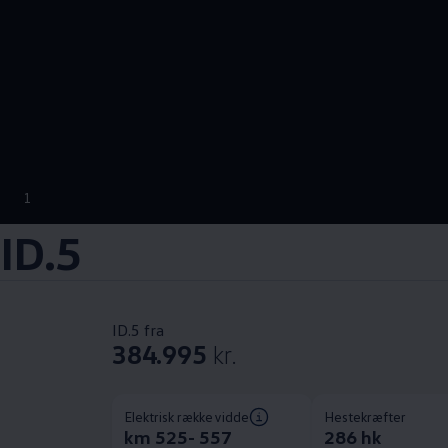
1
ID.5
ID.5 fra
384.995
kr.
Elektrisk rækkevidde
Hestekræfter
km 525- 557
286 hk