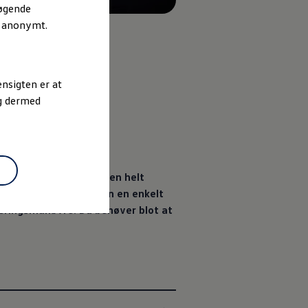
søgende
r anonymt.
nsigten er at
og dermed
så lære din
Volkswagen
helt
parkere din
Volkswagen
en enkelt
eringsmanøvre. Du behøver blot at