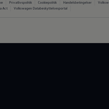
ke
Privatlivspolitik
Cookiepolitik
Handelsbetingelser
Volkswa
a Act
Volkswagen Databeskyttelsesportal
vervsbil