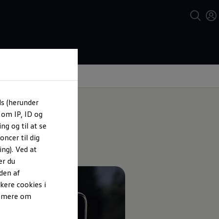
ls (herunder
 om IP, ID og
ng og til at se
ncer til dig
ng). Ved at
er du
den af
kere cookies i
e mere om