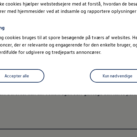
ske cookies hjælper webstedsejere med at forstå, hvordan de be
erer med hjemmesider ved at indsamle og rapportere oplysninge
ng
g cookies bruges til at spore besøgende på tværs af websites. He
4
, 3 af 4
, 4 af 4
oncer, der er relevante og engagerende for den enkelte bruger, 
difulde for udgivere og tredjeparts annoncører.
ssistenten Park Assist Plus
Accepter alle
Kun nødvendige
straudstyr udvides med memoryfunktionen. Dermed kan du og
til parkering i en carport eller i en garage. Du skal blot selv 
. Derefter kan din
Volkswagen
selv gentage den lærte park