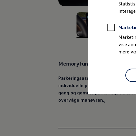
Bestil et tilbud
Statisti
Brugte biler
interag
Pendlerleasing
Budgetberegner
Firmabil
Marketi
Vejen til en ny Volkswagen
Online Privatleasing
Marketin
, 1 af 4
, 2 af 
Finansiering og forsikring
vise ann
Volkswagen Forsikring
mere vær
Volkswagen Finansiering
Forsikringsberegner
Memoryfunktion til parkeringsa
Ejere og services
Book tid på værkstedet
Service
Parkeringsassistenten kan som ek
Serviceabonnementer
Service 5+
individuelle parkeringsmanøvrer. Fx 
Service på elbiler
gang og gemme parkeringsmanøvren
Prismatch
overvåge manøvren.
,
Fordele ved autoriseret værksted
Brugbar information
Softwareopdateringer
Servicefordele
Digitale ekstrafunktioner
Se tjenesterne til din model
Volkswagen-apps, login og shop