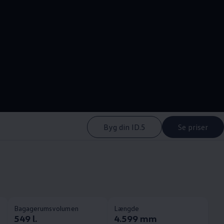
--:--
Remaining time, --:-
Byg din ID.5
Se priser
Bagagerumsvolumen
Længde
549 l.
4.599 mm