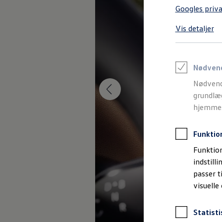
Varebiler på el
Googles priva
Elektromobilitet i dagligdagen
Eldrevne modeller
Vis detaljer
ID. Buzz Cargo
Opladning og Rækkevidde
Opladning med Clever
Opladning med Clever - Erhvervsbiler
We Charge
Nødven
Udregn din rækkevidde
Nødvend
Udregn din ladetid
Planlæg din rute
grundlæg
Teknologi og Batteri
hjemmesi
Lær din ID. at kende
Varmepumpe
Energieffektivitet
Funktio
Teaser Battery Regulation
Software og konnektivitet
Funktion
ID. Software 6.0
indstill
ID.- softwareversioner og opdateringer
passer t
Grænseflader til din ID.
Køb og leasing
visuelle
Lagerbiler til hurtig levering
Privatleasing
Nyheder og aktuelle kampagner
Statisti
Book en prøvetur