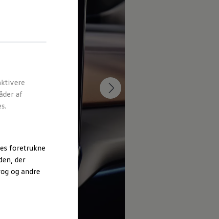
ktivere
åder af
s.
es foretrukne
den, der
rog og andre