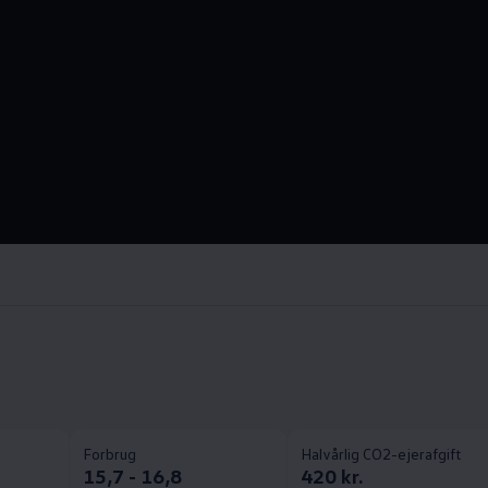
Forbrug
Halvårlig CO2-ejerafgift
15,7 - 16,8
420 kr.