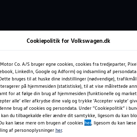
Cookiepolitik for Volkswagen.dk
Parkeringsassistenter
Motor Co. A/S bruger egne cookies, cookies fra tredjeparter, Pixe
cebook, LinkedIn, Google og Adform) og indsamling af persondata
ette bruges til at huske dine indstillinger (nødvendige), trafikmåli
Plus
teragerer på hjemmesiden (statistiske), til at vise målrettede anno
amt for at følge din brug af hjemmesiden (funktionelle og marketi
epter alle’ eller afkrydse dine valg og trykke ’Accepter valgte’ giv
denne brug af cookies og persondata. Under ”Cookiepolitik” i bun
an du tilbagekalde eller ændre dit samtykke, ligesom du kan blo
 Du kan læse mere om brugen af cookies
her
, ligesom du kan læs
ling af personoplysninger
her
.