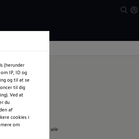
ls (herunder
 om IP, ID og
ng og til at se
ncer til dig
ng). Ved at
er du
den af
kere cookies i
e mere om
 smartphone. Her får du alle
 din elbil, hvordan du