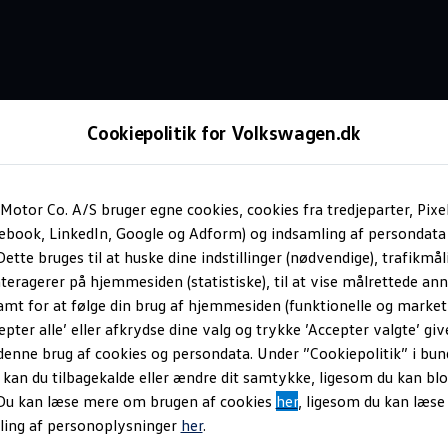
Cookiepolitik for Volkswagen.dk
Intelligent opladning
Motor Co. A/S bruger egne cookies, cookies fra tredjeparter, Pixe
cebook, LinkedIn, Google og Adform) og indsamling af persondata
ette bruges til at huske dine indstillinger (nødvendige), trafikmåli
pladning.
Kør langt.
teragerer på hjemmesiden (statistiske), til at vise målrettede anno
amt for at følge din brug af hjemmesiden (funktionelle og marketi
epter alle’ eller afkrydse dine valg og trykke ’Accepter valgte’ giv
ladning og rækkevidde
denne brug af cookies og persondata. Under ”Cookiepolitik” i bun
an du tilbagekalde eller ændre dit samtykke, ligesom du kan blo
 Du kan læse mere om brugen af cookies
her
, ligesom du kan læs
 til din elbil er næsten lige så nemt, som når du skal oplade din
ling af personoplysninger
her
.
er omkring opladning: Eksempelvis hvor og hvordan du kan oplade