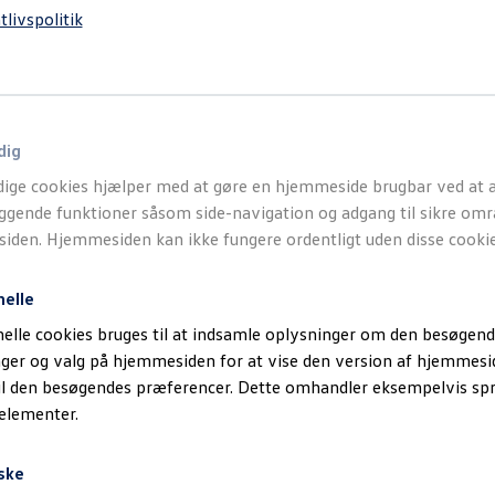
lingen, og hvor langt du kan køre på en opladning. Derudover h
tlivspolitik
e dine ruter.
 og rækkevidde
dig
ige cookies hjælper med at gøre en hjemmeside brugbar ved at a
gende funktioner såsom side-navigation og adgang til sikre omr
den. Hjemmesiden kan ikke fungere ordentligt uden disse cookie
nelle
an du lade strøm næsten ove
elle cookies bruges til at indsamle oplysninger om den besøgend
inger og valg på hjemmesiden for at vise den version af hjemmesi
il den besøgendes præferencer. Dette omhandler eksempelvis sp
ade din elbil endnu mere komfortabelt. På bopælen med den opk
 elementer.
evis af offentlige ladepunkter i Europa, som du nemt kan finde
kswagen
Group Charging GmbH (Elli) er tilpasset til dine individue
ske
informationer om, hvordan opladningstje