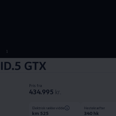
1
ID.5 GTX
Pris fra
434.995
kr.
Elektrisk rækkevidde
Hestekræfter
km 525
340 hk