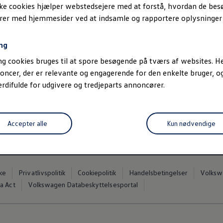
opladningen nemmere.
ske cookies hjælper webstedsejere med at forstå, hvordan de be
erer med hjemmesider ved at indsamle og rapportere oplysninge
Mere om We Charge
ng
g cookies bruges til at spore besøgende på tværs af websites. He
oncer, der er relevante og engagerende for den enkelte bruger, 
difulde for udgivere og tredjeparts annoncører.
Accepter alle
Kun nødvendige
ke
Privatlivspolitik
Cookiepolitik
Handelsbetingelser
Volkswa
a Act
Volkswagen Databeskyttelsesportal