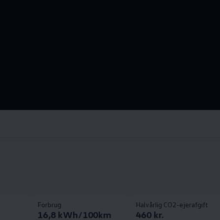
Forbrug
Halvårlig CO2-ejerafgift
16,8 kWh/100km
460 kr.