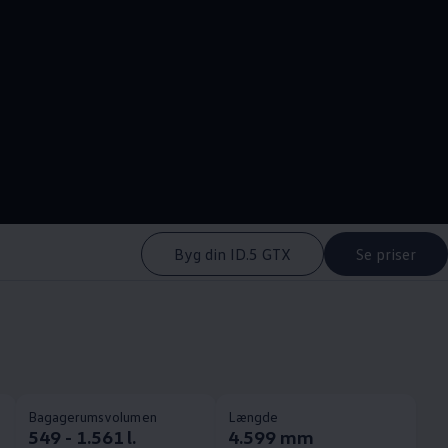
--:--
Remaining time, --:-
Byg din ID.5 GTX
Se priser
Bagagerumsvolumen
Længde
549 - 1.561 l.
4.599 mm