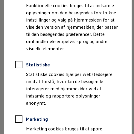
klimareguleringen kan målrettes efter det. Taleassistenten
Bestil et tilbud
Funktionelle cookies bruges til at indsamle
præsenterer sig også visuelt i midterdisplayet, og
Brugte biler
oplysninger om den besøgendes foretrukne
Pendlerleasing
interaktioner tydeliggøres med grafik.
Budgetberegner
indstillinger og valg på hjemmesiden for at
Firmabil
vise den version af hjemmesiden, der passer
Og som en ny smart feature kan du nu også gøre brug af
Vejen til en ny Volkswagen
til den besøgendes præferencer. Dette
Online Privatleasing
den kunstige intelligens
ChatGPT
, når du er på farten – til
Finansiering og forsikring
omhandler eksempelvis sprog og andre
information, til at undersøge noget eller bare som
Volkswagen Forsikring
visuelle elementer.
underholdning.
Volkswagen Finansiering
Forsikringsberegner
Ejere og services
Statistiske
Book tid på værkstedet
Service
Statistiske cookies hjælper webstedsejere
Serviceabonnementer
med at forstå, hvordan de besøgende
Imprint
Juridisk information
Samtykke
Privatlivspolitik
Service 5+
interagerer med hjemmesider ved at
Cookiepolitik
Handelsbetingelser
Service på elbiler
Prismatch
indsamle og rapportere oplysninger
Volkswagen AG (Kolofon og juridiske tekster)
Fordele ved autoriseret værksted
anonymt.
Oplysninger om tilgængelighed
EU Data Act
Brugbar information
Volkswagen Databeskyttelsesportal
Softwareopdateringer
Servicefordele
Marketing
Digitale ekstrafunktioner
Se tjenesterne til din model
Marketing cookies bruges til at spore
Volkswagen-apps, login og shop