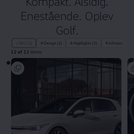
Kompakt. Alsidig.
Enestående. Oplev
Golf.
12 af 12 items
All (12)
Design (2)
Highlights (3)
Infotainment (
12 af 12
items