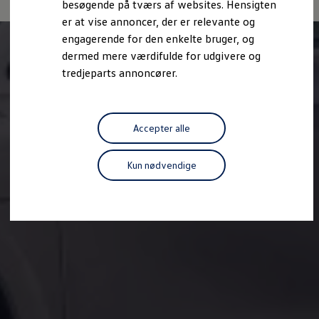
besøgende på tværs af websites. Hensigten
Forbind mobiltelefonen med bilen
er at vise annoncer, der er relevante og
Opdateringer til software, kort og radio
Fleet Interface Data
engagerende for den enkelte bruger, og
MinVolkswagen
dermed mere værdifulde for udgivere og
Digital instruktionsbog
tredjeparts annoncører.
Tilbehør
Tilbehør til din personbil
Tilbehør til din erhvervsbil
Fordele ved at vælge autoriseret værksted til din erh
Om Volkswagen
Accepter alle
Nyheder
Tilmeld nyhedsbrev
Pressemeddelser
Kun nødvendige
Kalenderbillede
Kontakt Volkswagen
Volkswagen Magazine
Shop
Garanti
VieW
Autostadt
Hvad er Volkswagen?
Find forhandler
Hjælp og kontakt