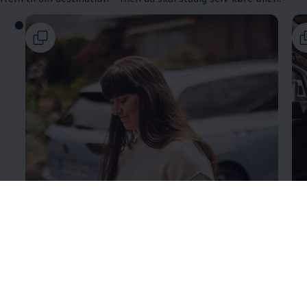
Mere om
VW Connect
Me