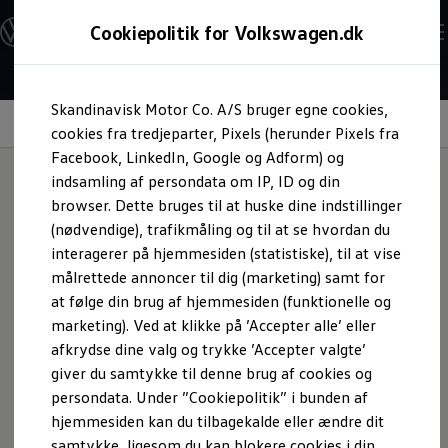
Modeller og konfigurator
Cookiepolitik for Volkswagen.dk
Byg din Volkswagen
Alle modeller
Sammenlign udstyrsvarianter
Gå til
Gå til
Sammenlign modelstørrelser
Skandinavisk Motor Co. A/S bruger egne cookies,
hovedindhold
footer
Kend din Volkswagen
Taleassistenten IDA
Erhvervsbiler
cookies fra tredjeparter, Pixels (herunder Pixels fra
Værktøjskassen
Facebook, LinkedIn, Google og Adform) og
ConnectedFleet
indsamling af persondata om IP, ID og din
Service
browser. Dette bruges til at huske dine indstillinger
California on Tour app
Sig ”Hej” til din Golf
Elektriske biler
(nødvendige), trafikmåling og til at se hvordan du
Elbiler
interagerer på hjemmesiden (statistiske), til at vise
ID. Polo
målrettede annoncer til dig (marketing) samt for
ID. Cross
ID.3 Neo
at følge din brug af hjemmesiden (funktionelle og
ID.4
marketing). Ved at klikke på ’Accepter alle’ eller
ID.5
afkrydse dine valg og trykke ’Accepter valgte’
ID.7
ID.7 Tourer
giver du samtykke til denne brug af cookies og
ID. Buzz
persondata. Under ”Cookiepolitik” i bunden af
Konceptbiler
hjemmesiden kan du tilbagekalde eller ændre dit
ID. EVERY1
ID. 2all & ID. GTI
samtykke, ligesom du kan blokere cookies i din