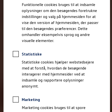
Bestil et tilbud
Funktionelle cookies bruges til at indsamle
Brugte biler
oplysninger om den besøgendes foretrukne
Pendlerleasing
Budgetberegner
indstillinger og valg på hjemmesiden for at
Firmabil
vise den version af hjemmesiden, der passer
Vejen til en ny Volkswagen
til den besøgendes præferencer. Dette
Online Privatleasing
Finansiering og forsikring
omhandler eksempelvis sprog og andre
Volkswagen Forsikring
visuelle elementer.
Volkswagen Finansiering
Forsikringsberegner
Ejere og services
Statistiske
Book tid på værkstedet
Service
Statistiske cookies hjælper webstedsejere
Serviceabonnementer
med at forstå, hvordan de besøgende
Service 5+
interagerer med hjemmesider ved at
Service på elbiler
Prismatch
indsamle og rapportere oplysninger
Fordele ved autoriseret værksted
anonymt.
Brugbar information
Softwareopdateringer
Servicefordele
Marketing
Digitale ekstrafunktioner
Se tjenesterne til din model
Marketing cookies bruges til at spore
Volkswagen-apps, login og shop