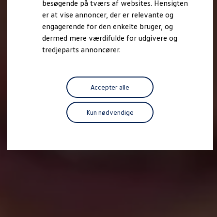
besøgende på tværs af websites. Hensigten
Forbind mobiltelefonen med bilen
er at vise annoncer, der er relevante og
Opdateringer til software, kort og radio
Fleet Interface Data
engagerende for den enkelte bruger, og
MinVolkswagen
dermed mere værdifulde for udgivere og
Digital instruktionsbog
tredjeparts annoncører.
Tilbehør
Tilbehør til din personbil
Tilbehør til din erhvervsbil
Fordele ved at vælge autoriseret værksted til din erh
Om Volkswagen
Accepter alle
Nyheder
Tilmeld nyhedsbrev
Pressemeddelser
Kun nødvendige
Kalenderbillede
Kontakt Volkswagen
Volkswagen Magazine
Shop
Garanti
VieW
Autostadt
Hvad er Volkswagen?
Find forhandler
Hjælp og kontakt