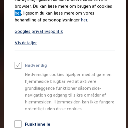
Varebiler på el
browser. Du kan læse mere om brugen af cookies
Elektromobilitet i dagligdagen
her
, ligesom du kan læse mere om vores
Eldrevne modeller
ID. Buzz Cargo
behandling af personoplysninger
her
.
Opladning og Rækkevidde
Opladning med Clever
Googles privatlivspolitik
Opladning med Clever - Erhvervsbiler
We Charge
Vis detaljer
Udregn din rækkevidde
Udregn din ladetid
Planlæg din rute
Teknologi og Batteri
Lær din ID. at kende
Nødvendig
Varmepumpe
Nødvendige cookies hjælper med at gøre en
Energieffektivitet
Teaser Battery Regulation
hjemmeside brugbar ved at aktivere
Software og konnektivitet
grundlæggende funktioner såsom side-
ID. Software 6.0
navigation og adgang til sikre områder af
ID.- softwareversioner og opdateringer
Grænseflader til din ID.
hjemmesiden. Hjemmesiden kan ikke fungere
Køb og leasing
ordentligt uden disse cookies.
Lagerbiler til hurtig levering
Privatleasing
Nyheder og aktuelle kampagner
Funktionelle
Book en prøvetur