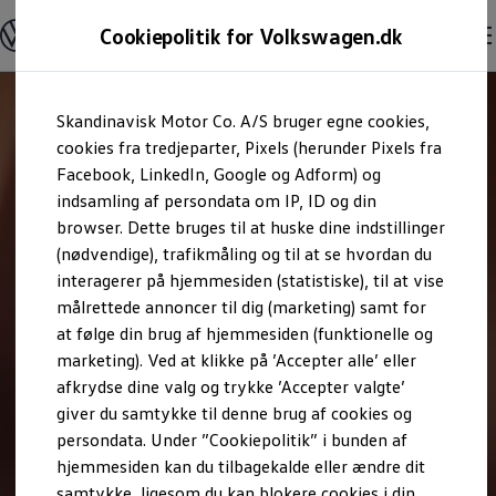
Modeller og konfigurator
Cookiepolitik for Volkswagen.dk
Byg din Volkswagen
Alle modeller
Sammenlign udstyrsvarianter
Gå til
Gå til
Sammenlign modelstørrelser
Skandinavisk Motor Co. A/S bruger egne cookies,
hovedindhold
footer
Kend din Volkswagen
Erhvervsbiler
cookies fra tredjeparter, Pixels (herunder Pixels fra
Værktøjskassen
Facebook, LinkedIn, Google og Adform) og
ConnectedFleet
indsamling af persondata om IP, ID og din
Service
browser. Dette bruges til at huske dine indstillinger
California on Tour app
Elektriske biler
(nødvendige), trafikmåling og til at se hvordan du
Elbiler
interagerer på hjemmesiden (statistiske), til at vise
ID. Polo
målrettede annoncer til dig (marketing) samt for
ID. Cross
ID.3 Neo
at følge din brug af hjemmesiden (funktionelle og
ID.4
marketing). Ved at klikke på ’Accepter alle’ eller
ID.5
afkrydse dine valg og trykke ’Accepter valgte’
ID.7
ID.7 Tourer
giver du samtykke til denne brug af cookies og
ID. Buzz
persondata. Under ”Cookiepolitik” i bunden af
Konceptbiler
hjemmesiden kan du tilbagekalde eller ændre dit
ID. EVERY1
ID. 2all & ID. GTI
samtykke, ligesom du kan blokere cookies i din