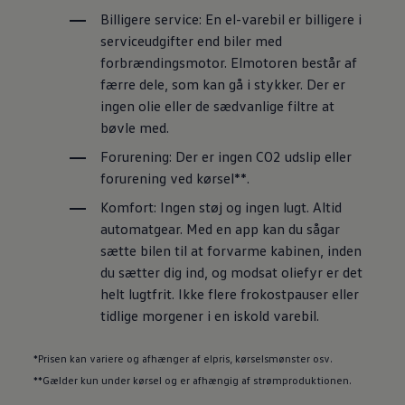
Billigere service:
En el-varebil er billigere i
serviceudgifter end biler med
forbrændingsmotor. Elmotoren består af
færre dele, som kan gå i stykker. Der er
ingen olie eller de sædvanlige filtre at
bøvle med.
Forurening:
Der er ingen CO2 udslip eller
forurening ved kørsel**.
Komfort:
Ingen støj og ingen lugt. Altid
automatgear. Med en app kan du sågar
sætte bilen til at forvarme kabinen, inden
du sætter dig ind, og modsat oliefyr er det
helt lugtfrit. Ikke flere frokostpauser eller
tidlige morgener i en iskold varebil.
*Prisen kan variere og afhænger af elpris, kørselsmønster osv.
**Gælder kun under kørsel og er afhængig af strømproduktionen.