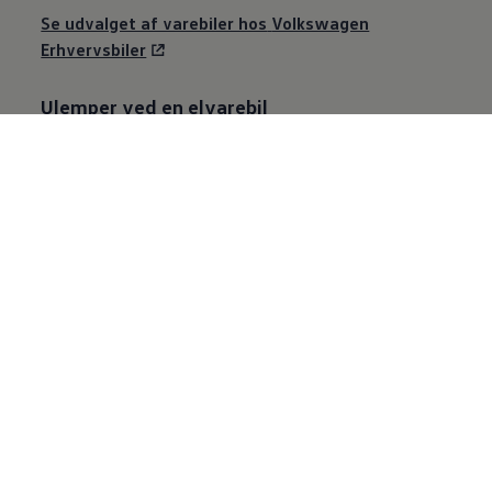
Se udvalget af varebiler hos
Volkswagen
Erhvervsbiler
Ulemper ved en elvarebil
Anskaffelsespris: På nuværende tidspunkt
er en el-varebil dyrere i anskaffelsespris
end en varebil med forbrændingsmotor.
Restværdi:
Der er større usikkerhed
forbundet med en el-varebils restværdi
sammenlignet med diesel og benzin.
Teknologien er fortsat i hastig udvikling,
hvilket betyder, at selv en nyere model
relativt hurtigt kan blive forældet.
Usikkerheden kan gøre det dyrere at lease
en el-varebil, da forhandleren eller
leasingselskabet har sværere ved at
gennemskue værdien af det produkt, de