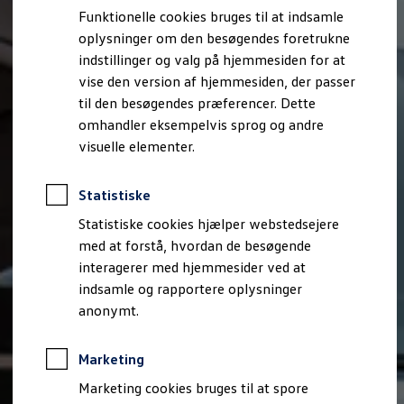
Bestil et tilbud
Funktionelle cookies bruges til at indsamle
Brugte biler
oplysninger om den besøgendes foretrukne
Pendlerleasing
Budgetberegner
indstillinger og valg på hjemmesiden for at
Firmabil
vise den version af hjemmesiden, der passer
Vejen til en ny Volkswagen
til den besøgendes præferencer. Dette
Online Privatleasing
Finansiering og forsikring
omhandler eksempelvis sprog og andre
Volkswagen Forsikring
visuelle elementer.
Volkswagen Finansiering
Forsikringsberegner
Ejere og services
Statistiske
Book tid på værkstedet
Service
Statistiske cookies hjælper webstedsejere
Serviceabonnementer
med at forstå, hvordan de besøgende
Service 5+
interagerer med hjemmesider ved at
Service på elbiler
Prismatch
indsamle og rapportere oplysninger
Fordele ved autoriseret værksted
anonymt.
Brugbar information
Softwareopdateringer
Servicefordele
Marketing
Digitale ekstrafunktioner
Se tjenesterne til din model
Marketing cookies bruges til at spore
Volkswagen-apps, login og shop