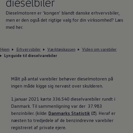
dieselbiler
Dieselmotoren er ‘kongen’ blandt danske erhvervsbiler,
men er den også det rigtige valg for din virksomhed? Læs
med her.
Hjem
Erhvervsbiler
Værktøjskassen
Viden om varebiler
Lynguide til dieselvarebiler
Målt på antal varebiler behøver dieselmotoren på
ingen måde kigge sig nervøst over skulderen.
1.januar 2021 kørte 336.540 dieselvarebiler rundt i
Danmark. Til sammenligning var der 37.983
benzinbiler. (kilde:
Danmarks Statistik
). Heraf er
næsten to tredjedele af de benzindrevne varebiler
registreret af private ejere.