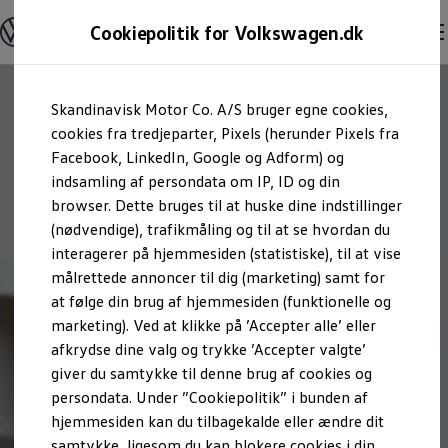
Modeller og konfigurator
Cookiepolitik for Volkswagen.dk
Byg din Volkswagen
Alle modeller
Sammenlign udstyrsvarianter
Gå til
Gå til
Sammenlign modelstørrelser
Skandinavisk Motor Co. A/S bruger egne cookies,
hovedindhold
footer
Kend din Volkswagen
Erhvervsbiler
cookies fra tredjeparter, Pixels (herunder Pixels fra
Værktøjskassen
Facebook, LinkedIn, Google og Adform) og
ConnectedFleet
indsamling af persondata om IP, ID og din
Service
browser. Dette bruges til at huske dine indstillinger
California on Tour app
Elektriske biler
(nødvendige), trafikmåling og til at se hvordan du
Elbiler
interagerer på hjemmesiden (statistiske), til at vise
ID. Polo
målrettede annoncer til dig (marketing) samt for
ID. Cross
ID.3 Neo
at følge din brug af hjemmesiden (funktionelle og
ID.4
marketing). Ved at klikke på ’Accepter alle’ eller
ID.5
afkrydse dine valg og trykke ’Accepter valgte’
ID.7
ID.7 Tourer
giver du samtykke til denne brug af cookies og
ID. Buzz
persondata. Under ”Cookiepolitik” i bunden af
Konceptbiler
hjemmesiden kan du tilbagekalde eller ændre dit
ID. EVERY1
ID. 2all & ID. GTI
samtykke, ligesom du kan blokere cookies i din