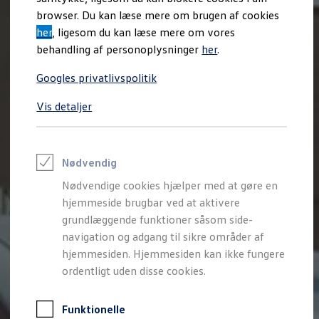
Varebiler på el
browser. Du kan læse mere om brugen af cookies
Elektromobilitet i dagligdagen
her
, ligesom du kan læse mere om vores
Eldrevne modeller
ID. Buzz Cargo
behandling af personoplysninger
her
.
Opladning og Rækkevidde
Opladning med Clever
Googles privatlivspolitik
Opladning med Clever - Erhvervsbiler
We Charge
Vis detaljer
Udregn din rækkevidde
Udregn din ladetid
Planlæg din rute
Teknologi og Batteri
Lær din ID. at kende
Nødvendig
Varmepumpe
Nødvendige cookies hjælper med at gøre en
Energieffektivitet
Teaser Battery Regulation
hjemmeside brugbar ved at aktivere
Software og konnektivitet
grundlæggende funktioner såsom side-
ID. Software 6.0
navigation og adgang til sikre områder af
ID.- softwareversioner og opdateringer
Grænseflader til din ID.
hjemmesiden. Hjemmesiden kan ikke fungere
Køb og leasing
ordentligt uden disse cookies.
Lagerbiler til hurtig levering
Privatleasing
Nyheder og aktuelle kampagner
Funktionelle
Book en prøvetur