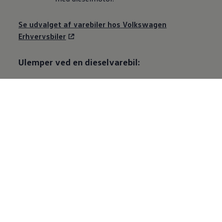
Se udvalget af varebiler hos
Volkswagen
Erhvervsbiler
Ulemper ved en dieselvarebil:
Tomgang:
Flere kommuner har
indført et tomgangsregulativ
.
Det
betyder, at biler med diesel eller
benzinmotor må holde i tomgang
maksimalt et, to eller tre minutter. I
Københavns Kommune er grænsen
eksempelvis et minut. Hvis du har mange
korte stop, skal du indstille dig på at bruge
en del tid i en kold bil.
Tilstoppet partikelfilter:
Kører du mange
korte ture, risikerer du, at partikelfiltret
tilstopper. Partikelfilteret skal renses på et