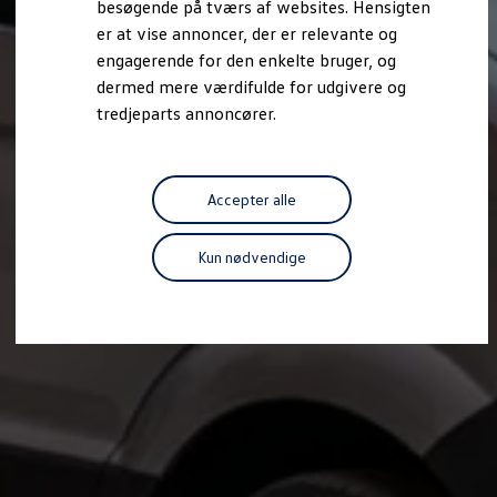
besøgende på tværs af websites. Hensigten
Forbind mobiltelefonen med bilen
er at vise annoncer, der er relevante og
Opdateringer til software, kort og radio
Fleet Interface Data
engagerende for den enkelte bruger, og
MinVolkswagen
dermed mere værdifulde for udgivere og
Digital instruktionsbog
tredjeparts annoncører.
Tilbehør
Tilbehør til din personbil
Tilbehør til din erhvervsbil
Fordele ved at vælge autoriseret værksted til din erh
Om Volkswagen
Accepter alle
Nyheder
Tilmeld nyhedsbrev
Pressemeddelser
Kun nødvendige
Kalenderbillede
Kontakt Volkswagen
Volkswagen Magazine
Shop
Garanti
VieW
Autostadt
Hvad er Volkswagen?
Find forhandler
Hjælp og kontakt