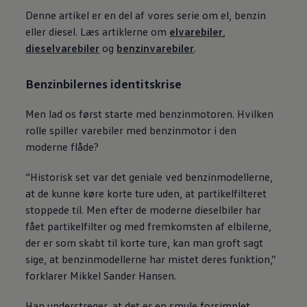
Denne artikel er en del af vores serie om el, benzin
eller diesel. Læs artiklerne om ​
elvarebiler
, ​
dieselvarebiler
og ​
benzinvarebiler
.
Benzinbilernes identitskrise
Men lad os først starte med benzinmotoren. Hvilken
rolle spiller varebiler med benzinmotor i den
moderne flåde?
“Historisk set var det geniale ved benzinmodellerne,
at de kunne køre korte ture uden, at partikelfilteret
stoppede til. Men efter de moderne dieselbiler har
fået partikelfilter og med fremkomsten af elbilerne,
der er som skabt til korte ture, kan man groft sagt
sige, at benzinmodellerne har mistet deres funktion,”
forklarer Mikkel Sander Hansen.
Han understreger, at det er en smule forsimplet.