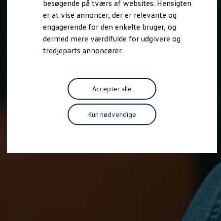
besøgende på tværs af websites. Hensigten
Forbind mobiltelefonen med bilen
er at vise annoncer, der er relevante og
Opdateringer til software, kort og radio
Fleet Interface Data
engagerende for den enkelte bruger, og
MinVolkswagen
dermed mere værdifulde for udgivere og
Digital instruktionsbog
tredjeparts annoncører.
Tilbehør
Tilbehør til din personbil
Tilbehør til din erhvervsbil
Fordele ved at vælge autoriseret værksted til din erh
Om Volkswagen
Accepter alle
Nyheder
Tilmeld nyhedsbrev
Pressemeddelser
Kun nødvendige
Kalenderbillede
Kontakt Volkswagen
Volkswagen Magazine
Shop
Garanti
VieW
Autostadt
Hvad er Volkswagen?
Find forhandler
Hjælp og kontakt