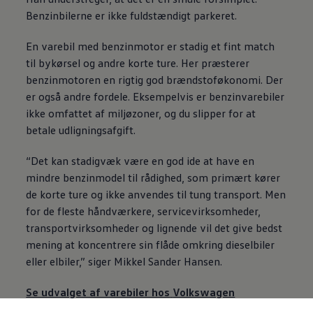
Benzinbilerne er ikke fuldstændigt parkeret.
En varebil med benzinmotor er stadig et fint match
til bykørsel og andre korte ture. Her præsterer
benzinmotoren en rigtig god brændstoføkonomi. Der
er også andre fordele. Eksempelvis er benzinvarebiler
ikke omfattet af miljøzoner, og du slipper for at
betale udligningsafgift.
“Det kan stadigvæk være en god ide at have en
mindre benzinmodel til rådighed, som primært kører
de korte ture og ikke anvendes til tung transport. Men
for de fleste håndværkere, servicevirksomheder,
transportvirksomheder og lignende vil det give bedst
mening at koncentrere sin flåde omkring dieselbiler
eller elbiler,” siger Mikkel Sander Hansen.
Se udvalget af varebiler hos
Volkswagen
Erhvervsbiler