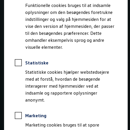
Bestil et tilbud
Funktionelle cookies bruges til at indsamle
Brugte biler
oplysninger om den besøgendes foretrukne
Pendlerleasing
Budgetberegner
indstillinger og valg på hjemmesiden for at
Firmabil
vise den version af hjemmesiden, der passer
Vejen til en ny Volkswagen
til den besøgendes præferencer. Dette
Online Privatleasing
Finansiering og forsikring
omhandler eksempelvis sprog og andre
Volkswagen Forsikring
visuelle elementer.
Volkswagen Finansiering
Forsikringsberegner
Ejere og services
Statistiske
Book tid på værkstedet
Service
Statistiske cookies hjælper webstedsejere
Serviceabonnementer
med at forstå, hvordan de besøgende
Service 5+
interagerer med hjemmesider ved at
Service på elbiler
Prismatch
indsamle og rapportere oplysninger
Fordele ved autoriseret værksted
anonymt.
Brugbar information
Softwareopdateringer
Servicefordele
Marketing
Digitale ekstrafunktioner
Se tjenesterne til din model
Marketing cookies bruges til at spore
Volkswagen-apps, login og shop