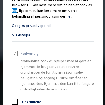
Varebiler på el
browser. Du kan læse mere om brugen af cookies
Elektromobilitet i dagligdagen
her
, ligesom du kan læse mere om vores
Eldrevne modeller
ID. Buzz Cargo
behandling af personoplysninger
her
.
Opladning og Rækkevidde
Opladning med Clever
Googles privatlivspolitik
Opladning med Clever - Erhvervsbiler
We Charge
Vis detaljer
Udregn din rækkevidde
Udregn din ladetid
Planlæg din rute
Teknologi og Batteri
Lær din ID. at kende
Nødvendig
Varmepumpe
Nødvendige cookies hjælper med at gøre en
Energieffektivitet
Teaser Battery Regulation
hjemmeside brugbar ved at aktivere
Software og konnektivitet
grundlæggende funktioner såsom side-
ID. Software 6.0
navigation og adgang til sikre områder af
ID.- softwareversioner og opdateringer
Grænseflader til din ID.
hjemmesiden. Hjemmesiden kan ikke fungere
Køb og leasing
ordentligt uden disse cookies.
Lagerbiler til hurtig levering
Privatleasing
Nyheder og aktuelle kampagner
Funktionelle
Book en prøvetur