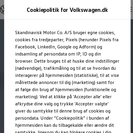
Modeller og konfigurator
Cookiepolitik for Volkswagen.dk
Byg din Volkswagen
Alle modeller
Sammenlign udstyrsvarianter
Gå til
Gå til
Sammenlign modelstørrelser
Skandinavisk Motor Co. A/S bruger egne cookies,
hovedindhold
footer
Kend din Volkswagen
Erhvervsbiler
cookies fra tredjeparter, Pixels (herunder Pixels fra
Værktøjskassen
Facebook, LinkedIn, Google og Adform) og
ConnectedFleet
indsamling af persondata om IP, ID og din
Service
browser. Dette bruges til at huske dine indstillinger
California on Tour app
Elektriske biler
(nødvendige), trafikmåling og til at se hvordan du
Elbiler
interagerer på hjemmesiden (statistiske), til at vise
ID. Polo
målrettede annoncer til dig (marketing) samt for
ID. Cross
ID.3 Neo
at følge din brug af hjemmesiden (funktionelle og
ID.4
marketing). Ved at klikke på ’Accepter alle’ eller
ID.5
afkrydse dine valg og trykke ’Accepter valgte’
ID.7
ID.7 Tourer
giver du samtykke til denne brug af cookies og
ID. Buzz
persondata. Under ”Cookiepolitik” i bunden af
Konceptbiler
hjemmesiden kan du tilbagekalde eller ændre dit
ID. EVERY1
ID. 2all & ID. GTI
samtykke, ligesom du kan blokere cookies i din