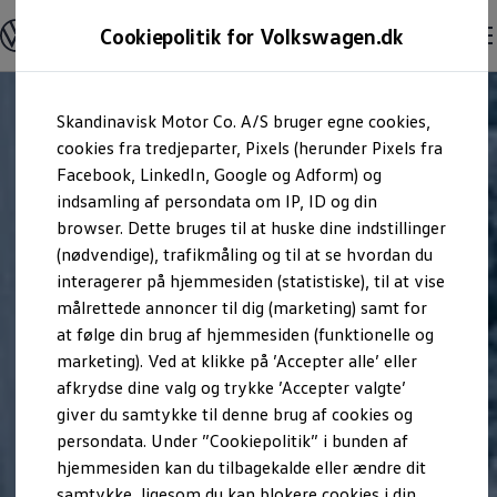
Modeller og konfigurator
Cookiepolitik for Volkswagen.dk
Byg din Volkswagen
Alle modeller
Sammenlign udstyrsvarianter
Gå til
Gå til
Sammenlign modelstørrelser
Skandinavisk Motor Co. A/S bruger egne cookies,
hovedindhold
footer
Kend din Volkswagen
Erhvervsbiler
cookies fra tredjeparter, Pixels (herunder Pixels fra
Værktøjskassen
Facebook, LinkedIn, Google og Adform) og
ConnectedFleet
indsamling af persondata om IP, ID og din
Service
browser. Dette bruges til at huske dine indstillinger
California on Tour app
Elektriske biler
(nødvendige), trafikmåling og til at se hvordan du
Elbiler
interagerer på hjemmesiden (statistiske), til at vise
ID. Polo
målrettede annoncer til dig (marketing) samt for
ID. Cross
ID.3 Neo
at følge din brug af hjemmesiden (funktionelle og
ID.4
marketing). Ved at klikke på ’Accepter alle’ eller
ID.5
afkrydse dine valg og trykke ’Accepter valgte’
ID.7
ID.7 Tourer
giver du samtykke til denne brug af cookies og
ID. Buzz
persondata. Under ”Cookiepolitik” i bunden af
Konceptbiler
hjemmesiden kan du tilbagekalde eller ændre dit
ID. EVERY1
ID. 2all & ID. GTI
samtykke, ligesom du kan blokere cookies i din