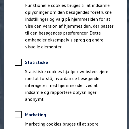
Bestil et tilbud
Funktionelle cookies bruges til at indsamle
Brugte biler
oplysninger om den besøgendes foretrukne
Pendlerleasing
Budgetberegner
indstillinger og valg på hjemmesiden for at
Firmabil
vise den version af hjemmesiden, der passer
Vejen til en ny Volkswagen
til den besøgendes præferencer. Dette
Online Privatleasing
Finansiering og forsikring
omhandler eksempelvis sprog og andre
Volkswagen Forsikring
visuelle elementer.
Volkswagen Finansiering
Forsikringsberegner
Ejere og services
Statistiske
Book tid på værkstedet
Service
Statistiske cookies hjælper webstedsejere
Serviceabonnementer
med at forstå, hvordan de besøgende
Service 5+
interagerer med hjemmesider ved at
Service på elbiler
Prismatch
indsamle og rapportere oplysninger
Fordele ved autoriseret værksted
anonymt.
Brugbar information
Softwareopdateringer
Servicefordele
Marketing
Digitale ekstrafunktioner
Se tjenesterne til din model
Marketing cookies bruges til at spore
Volkswagen-apps, login og shop