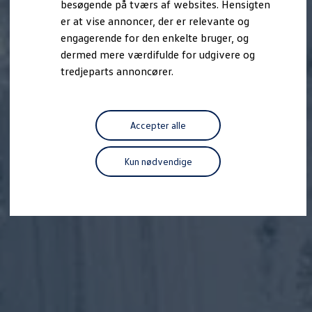
besøgende på tværs af websites. Hensigten
Forbind mobiltelefonen med bilen
er at vise annoncer, der er relevante og
Opdateringer til software, kort og radio
Fleet Interface Data
engagerende for den enkelte bruger, og
MinVolkswagen
dermed mere værdifulde for udgivere og
Digital instruktionsbog
tredjeparts annoncører.
Tilbehør
Tilbehør til din personbil
Tilbehør til din erhvervsbil
Fordele ved at vælge autoriseret værksted til din erh
Om Volkswagen
Accepter alle
Nyheder
Tilmeld nyhedsbrev
Pressemeddelser
Kun nødvendige
Kalenderbillede
Kontakt Volkswagen
Volkswagen Magazine
Shop
Garanti
VieW
Autostadt
Hvad er Volkswagen?
Find forhandler
Hjælp og kontakt