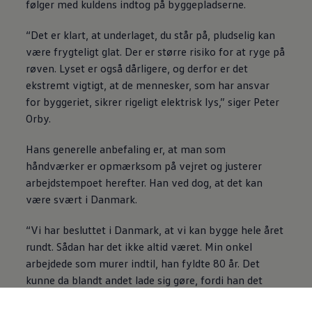
følger med kuldens indtog på byggepladserne.
“Det er klart, at underlaget, du står på, pludselig kan
være frygteligt glat. Der er større risiko for at ryge på
røven. Lyset er også dårligere, og derfor er det
ekstremt vigtigt, at de mennesker, som har ansvar
for byggeriet, sikrer rigeligt elektrisk lys,” siger Peter
Orby.
Hans generelle anbefaling er, at man som
håndværker er opmærksom på vejret og justerer
arbejdstempoet herefter. Han ved dog, at det kan
være svært i Danmark.
“Vi har besluttet i Danmark, at vi kan bygge hele året
rundt. Sådan har det ikke altid været. Min onkel
arbejdede som murer indtil, han fyldte 80 år. Det
kunne da blandt andet lade sig gøre, fordi han det
meste af sit arbejdsliv ikke arbejdede udenfor om