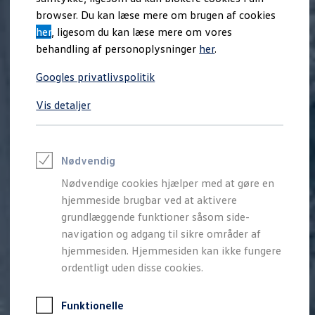
Varebiler på el
browser. Du kan læse mere om brugen af cookies
Elektromobilitet i dagligdagen
her
, ligesom du kan læse mere om vores
Eldrevne modeller
ID. Buzz Cargo
behandling af personoplysninger
her
.
Opladning og Rækkevidde
Opladning med Clever
Googles privatlivspolitik
Opladning med Clever - Erhvervsbiler
We Charge
Vis detaljer
Udregn din rækkevidde
Udregn din ladetid
Planlæg din rute
Teknologi og Batteri
Lær din ID. at kende
Nødvendig
Varmepumpe
Nødvendige cookies hjælper med at gøre en
Energieffektivitet
Teaser Battery Regulation
hjemmeside brugbar ved at aktivere
Software og konnektivitet
grundlæggende funktioner såsom side-
ID. Software 6.0
navigation og adgang til sikre områder af
ID.- softwareversioner og opdateringer
Grænseflader til din ID.
hjemmesiden. Hjemmesiden kan ikke fungere
Køb og leasing
ordentligt uden disse cookies.
Lagerbiler til hurtig levering
Privatleasing
Nyheder og aktuelle kampagner
Funktionelle
Book en prøvetur