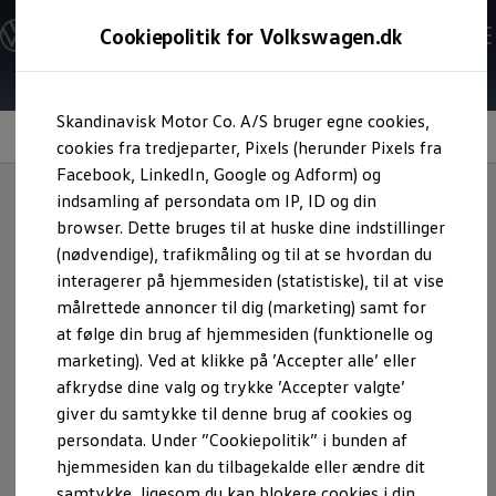
Modeller og konfigurator
Cookiepolitik for Volkswagen.dk
Byg din Volkswagen
Alle modeller
Sammenlign udstyrsvarianter
Gå til
Gå til
Sammenlign modelstørrelser
Skandinavisk Motor Co. A/S bruger egne cookies,
hovedindhold
footer
Kend din Volkswagen
Information
Erhvervsbiler
cookies fra tredjeparter, Pixels (herunder Pixels fra
Værktøjskassen
Facebook, LinkedIn, Google og Adform) og
ConnectedFleet
indsamling af persondata om IP, ID og din
Service
browser. Dette bruges til at huske dine indstillinger
California on Tour app
Lær din ID. at kende
Elektriske biler
(nødvendige), trafikmåling og til at se hvordan du
Elbiler
interagerer på hjemmesiden (statistiske), til at vise
ID. Polo
målrettede annoncer til dig (marketing) samt for
ID. Cross
ID.3 Neo
at følge din brug af hjemmesiden (funktionelle og
ID.4
marketing). Ved at klikke på ’Accepter alle’ eller
ID.5
afkrydse dine valg og trykke ’Accepter valgte’
ID.7
ID.7 Tourer
giver du samtykke til denne brug af cookies og
ID. Buzz
persondata. Under ”Cookiepolitik” i bunden af
Konceptbiler
hjemmesiden kan du tilbagekalde eller ændre dit
ID. EVERY1
ID. 2all & ID. GTI
samtykke, ligesom du kan blokere cookies i din