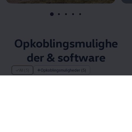
Opkoblingsmulighe
der & software
5 af 5 items
All (5)
Opkoblingsmuligheder (5)
5 af 5
items