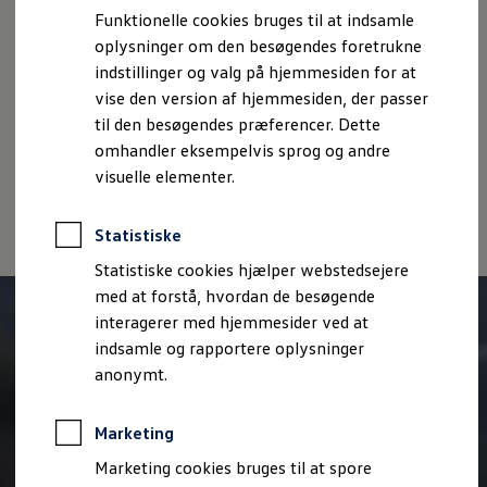
Bestil et tilbud
Funktionelle cookies bruges til at indsamle
Brugte biler
oplysninger om den besøgendes foretrukne
Pendlerleasing
Imprint
Juridisk information
Samtykke
Privatlivspolitik
Budgetberegner
indstillinger og valg på hjemmesiden for at
Cookiepolitik
Handelsbetingelser
Firmabil
vise den version af hjemmesiden, der passer
Volkswagen AG (Kolofon og juridiske tekster)
Vejen til en ny Volkswagen
til den besøgendes præferencer. Dette
Online Privatleasing
Oplysninger om tilgængelighed
EU Data Act
Finansiering og forsikring
omhandler eksempelvis sprog og andre
Volkswagen Databeskyttelsesportal
Volkswagen Forsikring
visuelle elementer.
Volkswagen Finansiering
Forsikringsberegner
Ejere og services
Statistiske
Book tid på værkstedet
Service
Statistiske cookies hjælper webstedsejere
Serviceabonnementer
med at forstå, hvordan de besøgende
Service 5+
interagerer med hjemmesider ved at
Service på elbiler
Prismatch
indsamle og rapportere oplysninger
Fordele ved autoriseret værksted
anonymt.
Brugbar information
Softwareopdateringer
Servicefordele
Marketing
Digitale ekstrafunktioner
Se tjenesterne til din model
Marketing cookies bruges til at spore
Volkswagen-apps, login og shop