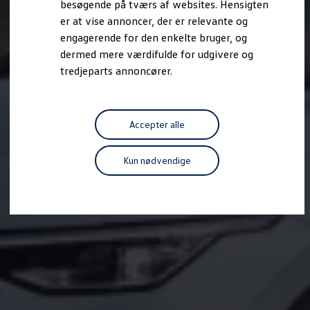
besøgende på tværs af websites. Hensigten
Forbind mobiltelefonen med bilen
er at vise annoncer, der er relevante og
Opdateringer til software, kort og radio
Fleet Interface Data
engagerende for den enkelte bruger, og
MinVolkswagen
dermed mere værdifulde for udgivere og
Digital instruktionsbog
tredjeparts annoncører.
Tilbehør
Tilbehør til din personbil
Tilbehør til din erhvervsbil
Fordele ved at vælge autoriseret værksted til din erh
Om Volkswagen
Accepter alle
Nyheder
Tilmeld nyhedsbrev
Pressemeddelser
Kun nødvendige
Kalenderbillede
Kontakt Volkswagen
Volkswagen Magazine
Shop
Garanti
VieW
Autostadt
Hvad er Volkswagen?
Find forhandler
Hjælp og kontakt