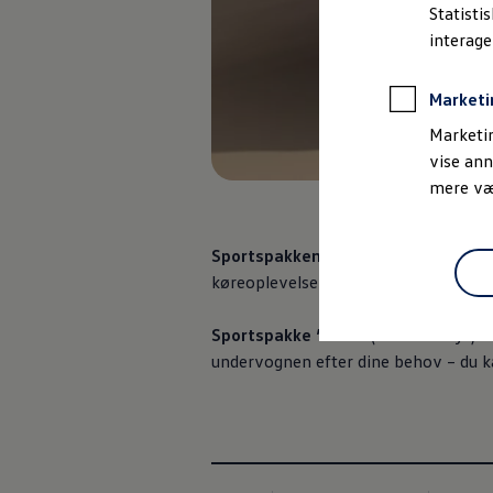
Bestil et tilbud
Statisti
Brugte biler
interag
Pendlerleasing
Budgetberegner
Firmabil
Marketi
Vejen til en ny Volkswagen
Online Privatleasing
Marketin
Finansiering og forsikring
vise ann
Volkswagen Forsikring
mere vær
Volkswagen Finansiering
Forsikringsberegner
Ejere og services
Book tid på værkstedet
Sportspakken
(ekstraudstyr) med
pr
Service
køreoplevelse på strækninger med m
Serviceabonnementer
Service 5+
Service på elbiler
Sportspakke ”Plus”
(ekstraudstyr) 
Prismatch
undervognen efter dine behov – du k
Fordele ved autoriseret værksted
Brugbar information
Softwareopdateringer
Servicefordele
Digitale ekstrafunktioner
Se tjenesterne til din model
Volkswagen-apps, login og shop