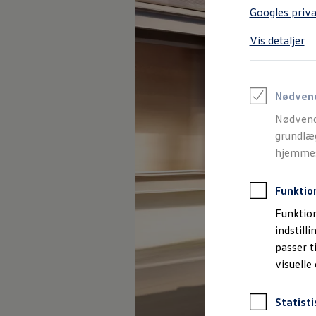
Varebiler på el
Googles priva
Elektromobilitet i dagligdagen
Eldrevne modeller
Vis detaljer
ID. Buzz Cargo
Opladning og Rækkevidde
Opladning med Clever
Opladning med Clever - Erhvervsbiler
We Charge
Nødven
Udregn din rækkevidde
Nødvend
Udregn din ladetid
Planlæg din rute
grundlæg
Teknologi og Batteri
hjemmesi
Lær din ID. at kende
Varmepumpe
Energieffektivitet
Funktio
Teaser Battery Regulation
Software og konnektivitet
Funktion
ID. Software 6.0
indstill
ID.- softwareversioner og opdateringer
passer t
Grænseflader til din ID.
Køb og leasing
visuelle
Lagerbiler til hurtig levering
Privatleasing
Nyheder og aktuelle kampagner
Statisti
Book en prøvetur