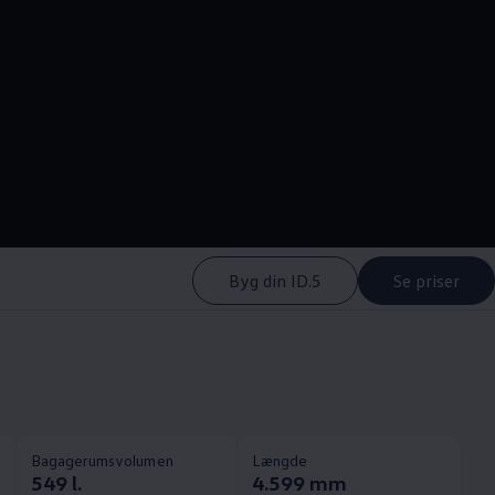
--:--
Remaining time, --:-
Byg din ID.5
Se priser
Bagagerumsvolumen
Længde
549 l.
4.599 mm