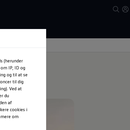
ls (herunder
 om IP, ID og
ng og til at se
ncer til dig
ng). Ved at
er du
den af
kere cookies i
e mere om