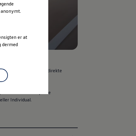
søgende
r anonymt.
nsigten er at
og dermed
iver dig også en mere direkte
)
. Således kan du tilpasse
ller Individual.