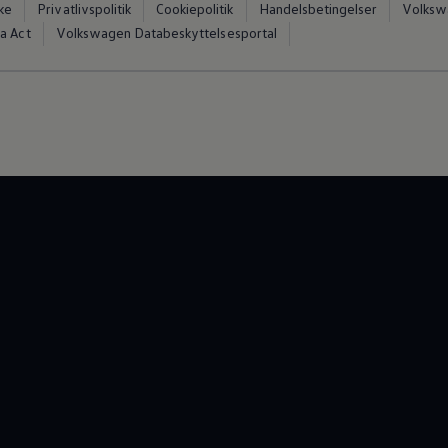
ke
Privatlivspolitik
Cookiepolitik
Handelsbetingelser
Volkswa
a Act
Volkswagen Databeskyttelsesportal
vervsbil