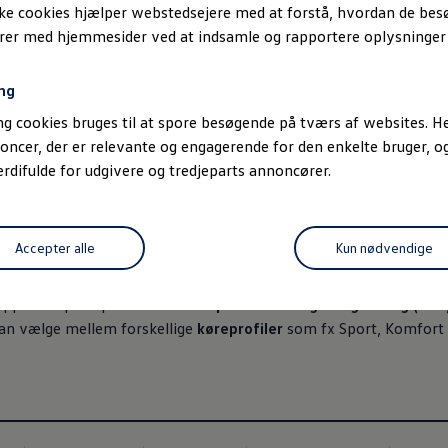
ske cookies hjælper webstedsejere med at forstå, hvordan de be
erer med hjemmesider ved at indsamle og rapportere oplysninge
ng
g cookies bruges til at spore besøgende på tværs af websites. He
oncer, der er relevante og engagerende for den enkelte bruger, 
difulde for udgivere og tredjeparts annoncører.
ogressiv styring
og
sportsundervogn
øger køredynamikken og g
Accepter alle
Kun nødvendige
ange sving.
supplerer sportspakken med
adaptiv undervognsregulering (DCC
an vælge mellem forskellige
køreprofiler
som fx Sport, Komfort e