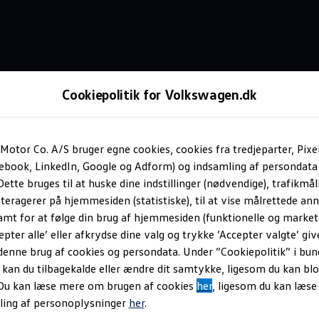
Cookiepolitik for Volkswagen.dk
Sportspakker
Motor Co. A/S bruger egne cookies, cookies fra tredjeparter, Pixe
cebook, LinkedIn, Google og Adform) og indsamling af persondata
ette bruges til at huske dine indstillinger (nødvendige), trafikmåli
lt efter din kørestil.
teragerer på hjemmesiden (statistiske), til at vise målrettede anno
amt for at følge din brug af hjemmesiden (funktionelle og marketi
epter alle’ eller afkrydse dine valg og trykke ’Accepter valgte’ giv
denne brug af cookies og persondata. Under ”Cookiepolitik” i bun
an du tilbagekalde eller ændre dit samtykke, ligesom du kan blo
 Du kan læse mere om brugen af cookies
her
, ligesom du kan læs
ling af personoplysninger
her
.