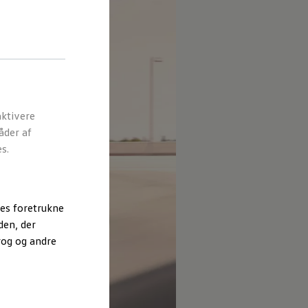
ktivere
åder af
s.
es foretrukne
den, der
rog og andre