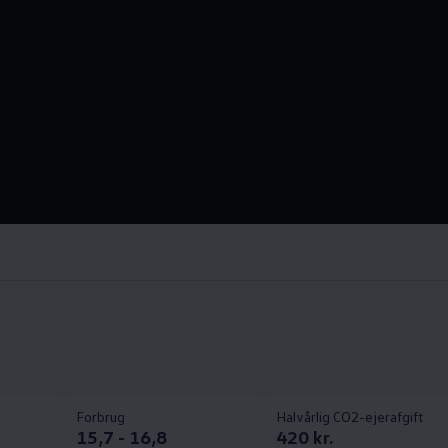
Forbrug
Halvårlig CO2-ejerafgift
15,7 - 16,8
420 kr.