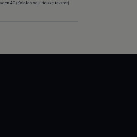
gen AG (Kolofon og juridiske tekster)