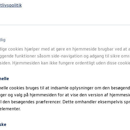
tlivspolitik
dig
ige cookies hjælper med at gøre en hjemmeside brugbar ved at a
gende funktioner såsom side-navigation og adgang til sikre omr
den. Hjemmesiden kan ikke fungere ordentligt uden disse cookie
nelle
elle cookies bruges til at indsamle oplysninger om den besøgend
inger og valg på hjemmesiden for at vise den version af hjemmesi
il den besøgendes præferencer. Dette omhandler eksempelvis sp
 elementer.
ske