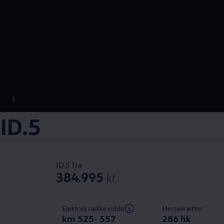
1
ID.5
ID.5 fra
384.995
kr.
Elektrisk rækkevidde
Hestekræfter
km 525- 557
286 hk