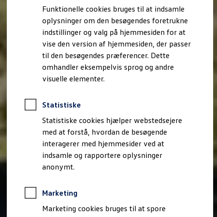
Bestil et tilbud
Funktionelle cookies bruges til at indsamle
Brugte biler
oplysninger om den besøgendes foretrukne
Pendlerleasing
Budgetberegner
indstillinger og valg på hjemmesiden for at
Firmabil
vise den version af hjemmesiden, der passer
Vejen til en ny Volkswagen
til den besøgendes præferencer. Dette
Online Privatleasing
Finansiering og forsikring
omhandler eksempelvis sprog og andre
Volkswagen Forsikring
visuelle elementer.
Volkswagen Finansiering
Forsikringsberegner
Ejere og services
Statistiske
Book tid på værkstedet
Service
Statistiske cookies hjælper webstedsejere
Serviceabonnementer
med at forstå, hvordan de besøgende
Service 5+
interagerer med hjemmesider ved at
Service på elbiler
Prismatch
indsamle og rapportere oplysninger
Fordele ved autoriseret værksted
anonymt.
Brugbar information
Softwareopdateringer
Servicefordele
Marketing
Digitale ekstrafunktioner
Se tjenesterne til din model
Marketing cookies bruges til at spore
Volkswagen-apps, login og shop