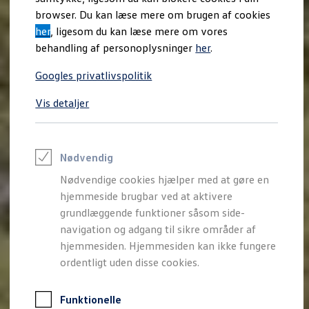
Varebiler på el
browser. Du kan læse mere om brugen af cookies
Elektromobilitet i dagligdagen
her
, ligesom du kan læse mere om vores
Eldrevne modeller
ID. Buzz Cargo
behandling af personoplysninger
her
.
Opladning og Rækkevidde
Opladning med Clever
Googles privatlivspolitik
Opladning med Clever - Erhvervsbiler
We Charge
Vis detaljer
Udregn din rækkevidde
Udregn din ladetid
Planlæg din rute
Teknologi og Batteri
Lær din ID. at kende
Nødvendig
Varmepumpe
Nødvendige cookies hjælper med at gøre en
Energieffektivitet
Teaser Battery Regulation
hjemmeside brugbar ved at aktivere
Software og konnektivitet
grundlæggende funktioner såsom side-
ID. Software 6.0
navigation og adgang til sikre områder af
ID.- softwareversioner og opdateringer
Grænseflader til din ID.
hjemmesiden. Hjemmesiden kan ikke fungere
Køb og leasing
ordentligt uden disse cookies.
Lagerbiler til hurtig levering
Privatleasing
Nyheder og aktuelle kampagner
Funktionelle
Book en prøvetur