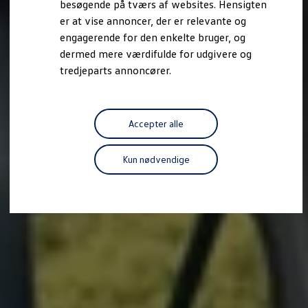
besøgende på tværs af websites. Hensigten
Forbind mobiltelefonen med bilen
er at vise annoncer, der er relevante og
Opdateringer til software, kort og radio
Fleet Interface Data
engagerende for den enkelte bruger, og
MinVolkswagen
dermed mere værdifulde for udgivere og
Digital instruktionsbog
tredjeparts annoncører.
Tilbehør
Tilbehør til din personbil
Tilbehør til din erhvervsbil
Fordele ved at vælge autoriseret værksted til din erh
Om Volkswagen
Accepter alle
Nyheder
Tilmeld nyhedsbrev
Pressemeddelser
Kun nødvendige
Kalenderbillede
Kontakt Volkswagen
Volkswagen Magazine
Shop
Garanti
VieW
Autostadt
Hvad er Volkswagen?
Find forhandler
Hjælp og kontakt