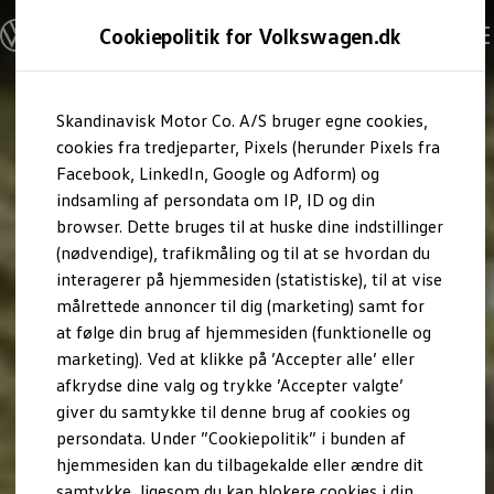
Modeller og konfigurator
Cookiepolitik for Volkswagen.dk
Byg din Volkswagen
Alle modeller
Sammenlign udstyrsvarianter
Gå til
Gå til
Sammenlign modelstørrelser
Skandinavisk Motor Co. A/S bruger egne cookies,
hovedindhold
footer
Kend din Volkswagen
Erhvervsbiler
cookies fra tredjeparter, Pixels (herunder Pixels fra
Værktøjskassen
Facebook, LinkedIn, Google og Adform) og
ConnectedFleet
indsamling af persondata om IP, ID og din
Service
browser. Dette bruges til at huske dine indstillinger
California on Tour app
Elektriske biler
(nødvendige), trafikmåling og til at se hvordan du
Elbiler
interagerer på hjemmesiden (statistiske), til at vise
ID. Polo
målrettede annoncer til dig (marketing) samt for
ID. Cross
ID.3 Neo
at følge din brug af hjemmesiden (funktionelle og
ID.4
marketing). Ved at klikke på ’Accepter alle’ eller
ID.5
afkrydse dine valg og trykke ’Accepter valgte’
ID.7
ID.7 Tourer
giver du samtykke til denne brug af cookies og
ID. Buzz
persondata. Under ”Cookiepolitik” i bunden af
Konceptbiler
hjemmesiden kan du tilbagekalde eller ændre dit
ID. EVERY1
ID. 2all & ID. GTI
samtykke, ligesom du kan blokere cookies i din