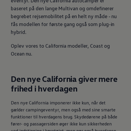
eventyr. Den nye California autocamper er
baseret på den lange Multivan og omdefinerer
begrebet rejsemobilitet på en helt ny måde - nu
fås modellen for første gang også som plug-in
hybrid.
Oplev vores to California modeller, Coast og
Ocean nu.
Den nye California giver mere
frihed i hverdagen
Den nye California imponerer ikke kun, når det
gælder campingeventyr, men også med sine smarte
funktioner til hverdagens brug. Skydedørene på både
fører- og passagersiden øger ikke kun sikkerheden
ved indstigning i køretøjet, men gør også hverdagen