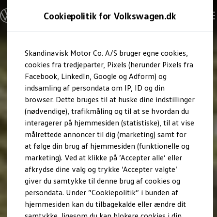
Modeller og konfigurator
Cookiepolitik for Volkswagen.dk
Byg din Volkswagen
Alle modeller
Sammenlign udstyrsvarianter
Gå til
Gå til
Sammenlign modelstørrelser
Skandinavisk Motor Co. A/S bruger egne cookies,
hovedindhold
footer
Kend din Volkswagen
Erhvervsbiler
cookies fra tredjeparter, Pixels (herunder Pixels fra
Værktøjskassen
Facebook, LinkedIn, Google og Adform) og
ConnectedFleet
indsamling af persondata om IP, ID og din
Service
browser. Dette bruges til at huske dine indstillinger
California on Tour app
Elektriske biler
(nødvendige), trafikmåling og til at se hvordan du
Elbiler
interagerer på hjemmesiden (statistiske), til at vise
ID. Polo
målrettede annoncer til dig (marketing) samt for
ID. Cross
ID.3 Neo
at følge din brug af hjemmesiden (funktionelle og
ID.4
marketing). Ved at klikke på ’Accepter alle’ eller
ID.5
afkrydse dine valg og trykke ’Accepter valgte’
ID.7
ID.7 Tourer
giver du samtykke til denne brug af cookies og
ID. Buzz
persondata. Under ”Cookiepolitik” i bunden af
Konceptbiler
hjemmesiden kan du tilbagekalde eller ændre dit
ID. EVERY1
ID. 2all & ID. GTI
samtykke, ligesom du kan blokere cookies i din