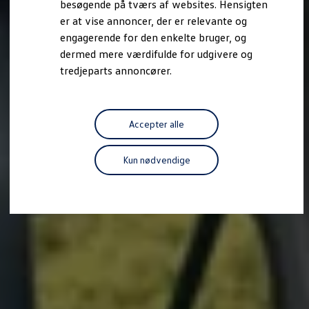
besøgende på tværs af websites. Hensigten
Forbind mobiltelefonen med bilen
er at vise annoncer, der er relevante og
Opdateringer til software, kort og radio
Fleet Interface Data
engagerende for den enkelte bruger, og
MinVolkswagen
dermed mere værdifulde for udgivere og
Digital instruktionsbog
tredjeparts annoncører.
Tilbehør
Tilbehør til din personbil
Tilbehør til din erhvervsbil
Fordele ved at vælge autoriseret værksted til din erh
Om Volkswagen
Accepter alle
Nyheder
Tilmeld nyhedsbrev
Pressemeddelser
Kun nødvendige
Kalenderbillede
Kontakt Volkswagen
Volkswagen Magazine
Shop
Garanti
VieW
Autostadt
Hvad er Volkswagen?
Find forhandler
Hjælp og kontakt