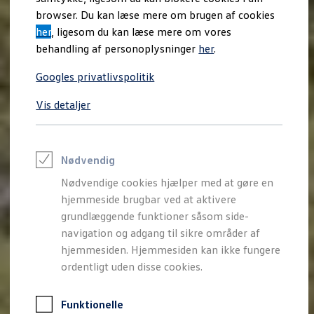
Varebiler på el
browser. Du kan læse mere om brugen af cookies
Elektromobilitet i dagligdagen
her
, ligesom du kan læse mere om vores
Eldrevne modeller
ID. Buzz Cargo
behandling af personoplysninger
her
.
Opladning og Rækkevidde
Opladning med Clever
Googles privatlivspolitik
Opladning med Clever - Erhvervsbiler
We Charge
Vis detaljer
Udregn din rækkevidde
Udregn din ladetid
Planlæg din rute
Teknologi og Batteri
Lær din ID. at kende
Nødvendig
Varmepumpe
Nødvendige cookies hjælper med at gøre en
Energieffektivitet
Teaser Battery Regulation
hjemmeside brugbar ved at aktivere
Software og konnektivitet
grundlæggende funktioner såsom side-
ID. Software 6.0
navigation og adgang til sikre områder af
ID.- softwareversioner og opdateringer
Grænseflader til din ID.
hjemmesiden. Hjemmesiden kan ikke fungere
Køb og leasing
ordentligt uden disse cookies.
Lagerbiler til hurtig levering
Privatleasing
Nyheder og aktuelle kampagner
Funktionelle
Book en prøvetur