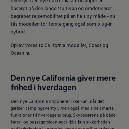
eventyr. Den nye California autocamper er
baseret på den lange Multivan og omdefinerer
begrebet rejsemobilitet på en helt ny måde - nu
fås modellen for første gang også som plug-in
hybrid.
Oplev vores to California modeller, Coast og
Ocean nu.
Den nye California giver mere
frihed i hverdagen
Den nye California imponerer ikke kun, når det
gælder campingeventyr, men også med sine smarte
funktioner til hverdagens brug. Skydedørene på både
fører- og passagersiden øger ikke kun sikkerheden
ved indstigning i køretøjet, men gør også hverdagen