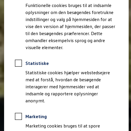
Bestil et tilbud
Funktionelle cookies bruges til at indsamle
Brugte biler
oplysninger om den besøgendes foretrukne
Pendlerleasing
Budgetberegner
indstillinger og valg på hjemmesiden for at
Firmabil
vise den version af hjemmesiden, der passer
Vejen til en ny Volkswagen
til den besøgendes præferencer. Dette
Online Privatleasing
Finansiering og forsikring
omhandler eksempelvis sprog og andre
Volkswagen Forsikring
visuelle elementer.
Volkswagen Finansiering
Forsikringsberegner
Ejere og services
Statistiske
Book tid på værkstedet
Service
Statistiske cookies hjælper webstedsejere
Serviceabonnementer
med at forstå, hvordan de besøgende
Service 5+
interagerer med hjemmesider ved at
Service på elbiler
Prismatch
indsamle og rapportere oplysninger
Fordele ved autoriseret værksted
anonymt.
Brugbar information
Softwareopdateringer
Servicefordele
Marketing
Digitale ekstrafunktioner
Se tjenesterne til din model
Marketing cookies bruges til at spore
Volkswagen-apps, login og shop