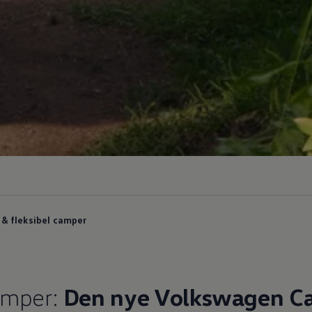
& fleksibel camper
amper:
Den nye
Volkswagen
Ca