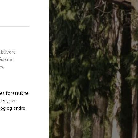
ktivere
åder af
s.
es foretrukne
den, der
rog og andre