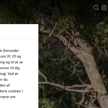
ls (herunder
 om IP, ID og
ng og til at se
ncer til dig
ng). Ved at
er du
den af
kere cookies i
e mere om