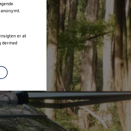
søgende
r anonymt.
nsigten er at
og dermed