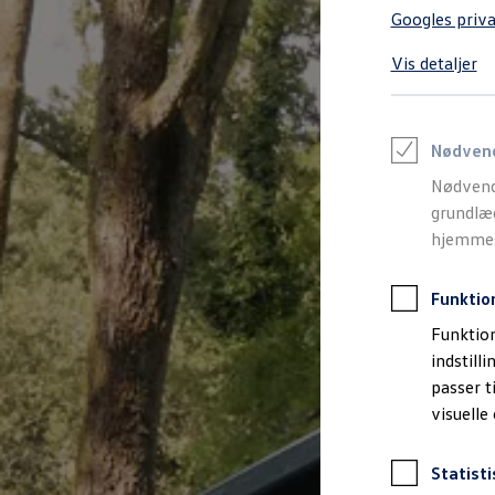
Varebiler på el
Googles priva
Elektromobilitet i dagligdagen
Eldrevne modeller
Vis detaljer
ID. Buzz Cargo
Opladning og Rækkevidde
Opladning med Clever
Opladning med Clever - Erhvervsbiler
We Charge
Nødven
Udregn din rækkevidde
Nødvend
Udregn din ladetid
Planlæg din rute
grundlæg
Teknologi og Batteri
hjemmesi
Lær din ID. at kende
Varmepumpe
Energieffektivitet
Funktio
Teaser Battery Regulation
Software og konnektivitet
Funktion
ID. Software 6.0
indstill
ID.- softwareversioner og opdateringer
passer t
Grænseflader til din ID.
Køb og leasing
visuelle
Lagerbiler til hurtig levering
Privatleasing
Nyheder og aktuelle kampagner
Statisti
Book en prøvetur