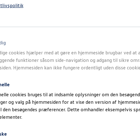
tlivspolitik
dig
ige cookies hjælper med at gøre en hjemmeside brugbar ved at a
gende funktioner såsom side-navigation og adgang til sikre omr
den. Hjemmesiden kan ikke fungere ordentligt uden disse cookie
nelle
elle cookies bruges til at indsamle oplysninger om den besøgend
inger og valg på hjemmesiden for at vise den version af hjemmesi
il den besøgendes præferencer. Dette omhandler eksempelvis sp
 elementer.
ske