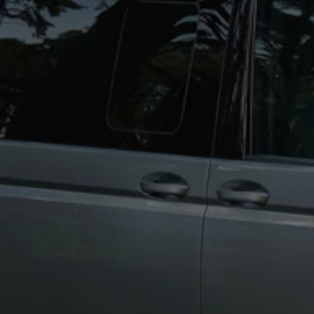
Forbind mobiltelefonen med bilen
Opdateringer til software, kort og radio
Fleet Interface Data
MinVolkswagen
Digital instruktionsbog
Tilbehør
Tilbehør til din personbil
Tilbehør til din erhvervsbil
Fordele ved at vælge autoriseret værksted til din erh
Om Volkswagen
Nyheder
Tilmeld nyhedsbrev
Pressemeddelser
Kalenderbillede
Kontakt Volkswagen
Volkswagen Magazine
Shop
Garanti
VieW
Autostadt
Hvad er Volkswagen?
Find forhandler
Hjælp og kontakt