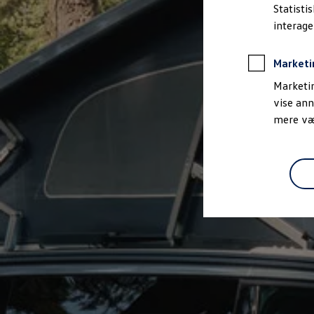
Bestil et tilbud
Statisti
Brugte biler
interag
Pendlerleasing
Budgetberegner
Firmabil
Marketi
Vejen til en ny Volkswagen
Online Privatleasing
Marketin
Finansiering og forsikring
vise ann
Volkswagen Forsikring
mere vær
Volkswagen Finansiering
Forsikringsberegner
Ejere og services
Book tid på værkstedet
Service
Serviceabonnementer
Service 5+
Service på elbiler
Prismatch
Fordele ved autoriseret værksted
Brugbar information
Softwareopdateringer
Servicefordele
Digitale ekstrafunktioner
Se tjenesterne til din model
Volkswagen-apps, login og shop