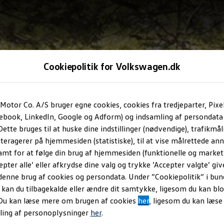
Cookiepolitik for Volkswagen.dk
Motor Co. A/S bruger egne cookies, cookies fra tredjeparter, Pixe
cebook, LinkedIn, Google og Adform) og indsamling af persondata
ette bruges til at huske dine indstillinger (nødvendige), trafikmåli
teragerer på hjemmesiden (statistiske), til at vise målrettede anno
amt for at følge din brug af hjemmesiden (funktionelle og marketi
epter alle’ eller afkrydse dine valg og trykke ’Accepter valgte’ giv
denne brug af cookies og persondata. Under ”Cookiepolitik” i bun
an du tilbagekalde eller ændre dit samtykke, ligesom du kan blo
 Du kan læse mere om brugen af cookies
her
, ligesom du kan læs
ling af personoplysninger
her
.