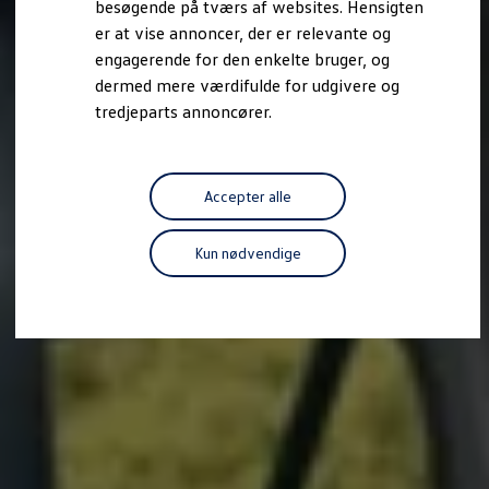
besøgende på tværs af websites. Hensigten
Forbind mobiltelefonen med bilen
er at vise annoncer, der er relevante og
Opdateringer til software, kort og radio
Fleet Interface Data
engagerende for den enkelte bruger, og
MinVolkswagen
dermed mere værdifulde for udgivere og
Digital instruktionsbog
tredjeparts annoncører.
Tilbehør
Tilbehør til din personbil
Tilbehør til din erhvervsbil
Fordele ved at vælge autoriseret værksted til din erh
Om Volkswagen
Accepter alle
Nyheder
Tilmeld nyhedsbrev
Pressemeddelser
Kun nødvendige
Kalenderbillede
Kontakt Volkswagen
Volkswagen Magazine
Shop
Garanti
VieW
Autostadt
Hvad er Volkswagen?
Find forhandler
Hjælp og kontakt