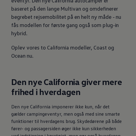
eventyr. Den nye California autocamper er
baseret på den lange Multivan og omdefinerer
begrebet rejsemobilitet på en helt ny måde - nu
fås modellen for første gang også som plug-in
hybrid.
Oplev vores to California modeller, Coast og
Ocean nu.
Den nye California giver mere
frihed i hverdagen
Den nye California imponerer ikke kun, når det
gælder campingeventyr, men også med sine smarte
funktioner til hverdagens brug. Skydedørene på både
fører- og passagersiden øger ikke kun sikkerheden
ved indstigning i køretøjet, men gør også hverdagen