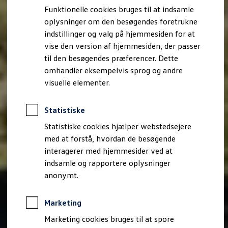
Bestil et tilbud
Funktionelle cookies bruges til at indsamle
Brugte biler
oplysninger om den besøgendes foretrukne
Pendlerleasing
Budgetberegner
indstillinger og valg på hjemmesiden for at
Firmabil
vise den version af hjemmesiden, der passer
Vejen til en ny Volkswagen
til den besøgendes præferencer. Dette
Online Privatleasing
Finansiering og forsikring
omhandler eksempelvis sprog og andre
Volkswagen Forsikring
visuelle elementer.
Volkswagen Finansiering
Forsikringsberegner
Ejere og services
Statistiske
Book tid på værkstedet
Service
Statistiske cookies hjælper webstedsejere
Serviceabonnementer
med at forstå, hvordan de besøgende
Service 5+
interagerer med hjemmesider ved at
Service på elbiler
Prismatch
indsamle og rapportere oplysninger
Fordele ved autoriseret værksted
anonymt.
Brugbar information
Softwareopdateringer
Servicefordele
Marketing
Digitale ekstrafunktioner
Se tjenesterne til din model
Marketing cookies bruges til at spore
Volkswagen-apps, login og shop