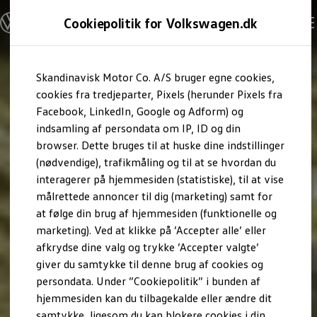
Modeller og konfigurator
Cookiepolitik for Volkswagen.dk
Byg din Volkswagen
Alle modeller
Sammenlign udstyrsvarianter
Gå til
Gå til
Sammenlign modelstørrelser
Skandinavisk Motor Co. A/S bruger egne cookies,
hovedindhold
footer
Kend din Volkswagen
Erhvervsbiler
cookies fra tredjeparter, Pixels (herunder Pixels fra
Værktøjskassen
Facebook, LinkedIn, Google og Adform) og
ConnectedFleet
indsamling af persondata om IP, ID og din
Service
browser. Dette bruges til at huske dine indstillinger
California on Tour app
Elektriske biler
(nødvendige), trafikmåling og til at se hvordan du
Elbiler
interagerer på hjemmesiden (statistiske), til at vise
ID. Polo
målrettede annoncer til dig (marketing) samt for
ID. Cross
ID.3 Neo
at følge din brug af hjemmesiden (funktionelle og
ID.4
marketing). Ved at klikke på ’Accepter alle’ eller
ID.5
afkrydse dine valg og trykke ’Accepter valgte’
ID.7
ID.7 Tourer
giver du samtykke til denne brug af cookies og
ID. Buzz
persondata. Under ”Cookiepolitik” i bunden af
Konceptbiler
hjemmesiden kan du tilbagekalde eller ændre dit
ID. EVERY1
ID. 2all & ID. GTI
samtykke, ligesom du kan blokere cookies i din