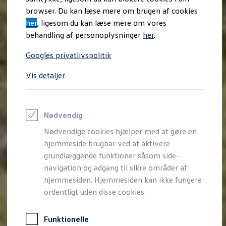
Varebiler på el
browser. Du kan læse mere om brugen af cookies
Elektromobilitet i dagligdagen
her
, ligesom du kan læse mere om vores
Eldrevne modeller
ID. Buzz Cargo
behandling af personoplysninger
her
.
Opladning og Rækkevidde
Opladning med Clever
Googles privatlivspolitik
Opladning med Clever - Erhvervsbiler
We Charge
Vis detaljer
Udregn din rækkevidde
Udregn din ladetid
Planlæg din rute
Teknologi og Batteri
Lær din ID. at kende
Nødvendig
Varmepumpe
Nødvendige cookies hjælper med at gøre en
Energieffektivitet
Teaser Battery Regulation
hjemmeside brugbar ved at aktivere
Software og konnektivitet
grundlæggende funktioner såsom side-
ID. Software 6.0
navigation og adgang til sikre områder af
ID.- softwareversioner og opdateringer
Grænseflader til din ID.
hjemmesiden. Hjemmesiden kan ikke fungere
Køb og leasing
ordentligt uden disse cookies.
Lagerbiler til hurtig levering
Privatleasing
Nyheder og aktuelle kampagner
Funktionelle
Book en prøvetur