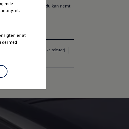
søgende
e til digital nøgle. Og du kan nemt
r anonymt.
nsigten er at
og dermed
gen AG (Kolofon og juridiske tekster)