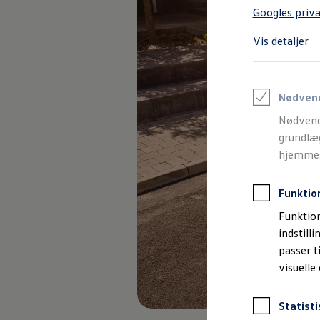
Varebiler på el
Googles priva
Elektromobilitet i dagligdagen
Eldrevne modeller
Vis detaljer
ID. Buzz Cargo
Opladning og Rækkevidde
Opladning med Clever
Opladning med Clever - Erhvervsbiler
We Charge
Nødven
Udregn din rækkevidde
Nødvend
Udregn din ladetid
Planlæg din rute
grundlæg
Teknologi og Batteri
hjemmesi
Lær din ID. at kende
Varmepumpe
Energieffektivitet
Funktio
Teaser Battery Regulation
Software og konnektivitet
Funktion
ID. Software 6.0
indstill
ID.- softwareversioner og opdateringer
passer t
Grænseflader til din ID.
Køb og leasing
visuelle
Lagerbiler til hurtig levering
Privatleasing
Nyheder og aktuelle kampagner
Statisti
Book en prøvetur