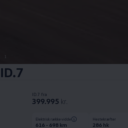
1
ID.7
ID.7 fra
399.995
kr.
Elektrisk rækkevidde
Hestekræfter
616 - 698 km
286 hk