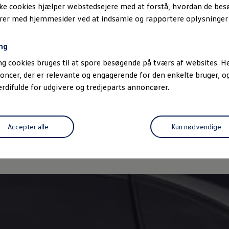
ske cookies hjælper webstedsejere med at forstå, hvordan de be
n
via Wallet-appen på din smartphone med den valgfrie forberedels
erer med hjemmesider ved at indsamle og rapportere oplysninge
l give adgang til din bil til venner, familie eller kolleger.
ng
g cookies bruges til at spore besøgende på tværs af websites. He
oncer, der er relevante og engagerende for den enkelte bruger, 
difulde for udgivere og tredjeparts annoncører.
ke
Privatlivspolitik
Cookiepolitik
Handelsbetingelser
Volkswa
a Act
Volkswagen Databeskyttelsesportal
Accepter alle
Kun nødvendige