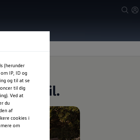
ls (herunder
 om IP, ID og
ng og til at se
l din bil.
ncer til dig
ng). Ved at
er du
den af
kere cookies i
e mere om