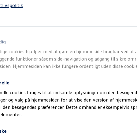
tlivspolitik
dig
ige cookies hjælper med at gøre en hjemmeside brugbar ved at a
gende funktioner såsom side-navigation og adgang til sikre omr
den. Hjemmesiden kan ikke fungere ordentligt uden disse cookie
nelle
elle cookies bruges til at indsamle oplysninger om den besøgend
inger og valg på hjemmesiden for at vise den version af hjemmesi
il den besøgendes præferencer. Dette omhandler eksempelvis sp
 elementer.
ske