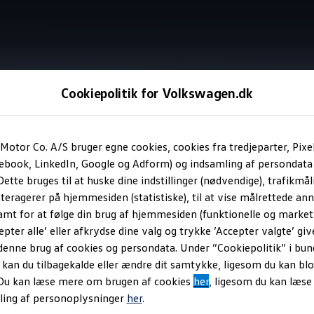
Cookiepolitik for Volkswagen.dk
Digital key
Motor Co. A/S bruger egne cookies, cookies fra tredjeparter, Pixe
cebook, LinkedIn, Google og Adform) og indsamling af persondata
ette bruges til at huske dine indstillinger (nødvendige), trafikmåli
phone til et værktøj ti
teragerer på hjemmesiden (statistiske), til at vise målrettede anno
amt for at følge din brug af hjemmesiden (funktionelle og marketi
epter alle’ eller afkrydse dine valg og trykke ’Accepter valgte’ giv
denne brug af cookies og persondata. Under ”Cookiepolitik” i bun
an du tilbagekalde eller ændre dit samtykke, ligesom du kan blo
 Du kan læse mere om brugen af cookies
her
, ligesom du kan læs
ling af personoplysninger
her
.