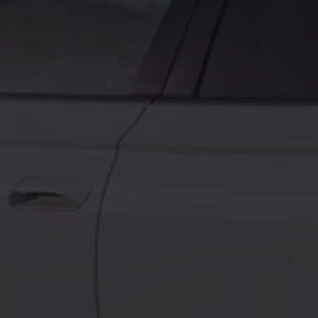
Forbind mobiltelefonen med bilen
Opdateringer til software, kort og radio
Fleet Interface Data
MinVolkswagen
Digital instruktionsbog
Tilbehør
Tilbehør til din personbil
Tilbehør til din erhvervsbil
Fordele ved at vælge autoriseret værksted til din erh
Om Volkswagen
Nyheder
Tilmeld nyhedsbrev
Pressemeddelser
Kalenderbillede
Kontakt Volkswagen
Volkswagen Magazine
Shop
Garanti
VieW
Autostadt
Hvad er Volkswagen?
Find forhandler
Hjælp og kontakt