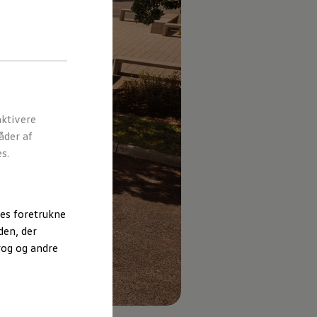
ktivere
åder af
s.
es foretrukne
den, der
rog og andre