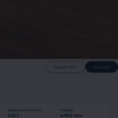
Byg din ID.7
Se priser
Bagagerumsvolumen
Længde
532 l
4.961 mm