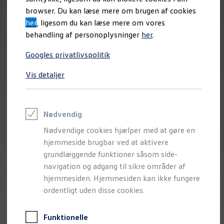
Varebiler på el
browser. Du kan læse mere om brugen af cookies
Elektromobilitet i dagligdagen
her
, ligesom du kan læse mere om vores
Eldrevne modeller
ID. Buzz Cargo
behandling af personoplysninger
her
.
Opladning og Rækkevidde
Opladning med Clever
Googles privatlivspolitik
Opladning med Clever - Erhvervsbiler
We Charge
Vis detaljer
Udregn din rækkevidde
Udregn din ladetid
Planlæg din rute
Teknologi og Batteri
Lær din ID. at kende
Nødvendig
Varmepumpe
Nødvendige cookies hjælper med at gøre en
Energieffektivitet
Teaser Battery Regulation
hjemmeside brugbar ved at aktivere
Software og konnektivitet
grundlæggende funktioner såsom side-
ID. Software 6.0
navigation og adgang til sikre områder af
ID.- softwareversioner og opdateringer
Grænseflader til din ID.
hjemmesiden. Hjemmesiden kan ikke fungere
Køb og leasing
ordentligt uden disse cookies.
Lagerbiler til hurtig levering
Privatleasing
Nyheder og aktuelle kampagner
Funktionelle
Book en prøvetur