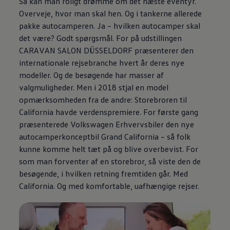
Så kan man roligt drømme om det næste eventyr.
Overveje, hvor man skal hen. Og i tankerne allerede
pakke autocamperen. Ja – hvilken autocamper skal
det være? Godt spørgsmål. For på udstillingen
CARAVAN SALON DÜSSELDORF præsenterer den
internationale rejsebranche hvert år deres nye
modeller. Og de besøgende har masser af
valgmuligheder. Men i 2018 stjal en model
opmærksomheden fra de andre: Storebroren til
California havde verdenspremiere. For første gang
præsenterede
Volkswagen
Erhvervsbiler den nye
autocamperkonceptbil Grand California – så folk
kunne komme helt tæt på og blive overbevist. For
som man forventer af en storebror, så viste den de
besøgende, i hvilken retning fremtiden går. Med
California. Og med komfortable, uafhængige rejser.