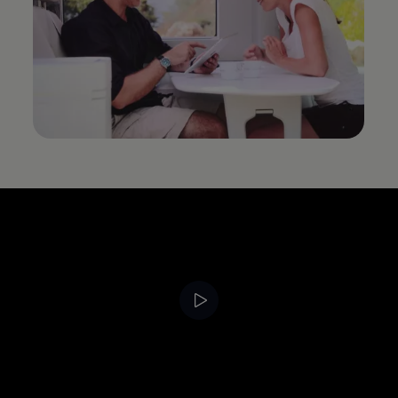
--:--