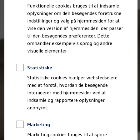
Bestil et tilbud
Funktionelle cookies bruges til at indsamle
Brugte biler
oplysninger om den besøgendes foretrukne
Pendlerleasing
Budgetberegner
indstillinger og valg på hjemmesiden for at
Firmabil
vise den version af hjemmesiden, der passer
Vejen til en ny Volkswagen
til den besøgendes præferencer. Dette
Online Privatleasing
Finansiering og forsikring
omhandler eksempelvis sprog og andre
Volkswagen Forsikring
visuelle elementer.
Volkswagen Finansiering
Forsikringsberegner
Ejere og services
Statistiske
Book tid på værkstedet
Service
Statistiske cookies hjælper webstedsejere
Serviceabonnementer
med at forstå, hvordan de besøgende
Service 5+
interagerer med hjemmesider ved at
Service på elbiler
Prismatch
indsamle og rapportere oplysninger
Fordele ved autoriseret værksted
anonymt.
Brugbar information
Softwareopdateringer
Servicefordele
Marketing
Digitale ekstrafunktioner
Se tjenesterne til din model
Marketing cookies bruges til at spore
Volkswagen-apps, login og shop