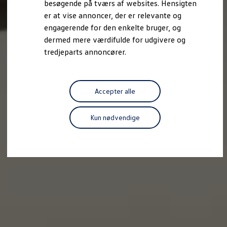
besøgende på tværs af websites. Hensigten
Forbind mobiltelefonen med bilen
er at vise annoncer, der er relevante og
Opdateringer til software, kort og radio
Fleet Interface Data
engagerende for den enkelte bruger, og
MinVolkswagen
dermed mere værdifulde for udgivere og
Digital instruktionsbog
tredjeparts annoncører.
Tilbehør
Tilbehør til din personbil
Tilbehør til din erhvervsbil
Fordele ved at vælge autoriseret værksted til din erh
Om Volkswagen
Accepter alle
Nyheder
Tilmeld nyhedsbrev
Pressemeddelser
Kun nødvendige
Kalenderbillede
Kontakt Volkswagen
Volkswagen Magazine
Shop
Garanti
VieW
Autostadt
Hvad er Volkswagen?
Find forhandler
Hjælp og kontakt