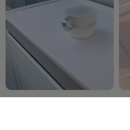
Afslappet
i al slags vind og