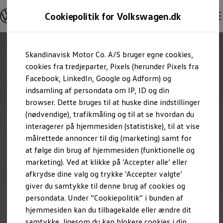
Modeller og konfigurator
Cookiepolitik for Volkswagen.dk
Byg din Volkswagen
Alle modeller
Sammenlign udstyrsvarianter
Gå til
Gå til
Sammenlign modelstørrelser
Skandinavisk Motor Co. A/S bruger egne cookies,
hovedindhold
footer
Kend din Volkswagen
Erhvervsbiler
cookies fra tredjeparter, Pixels (herunder Pixels fra
Værktøjskassen
Facebook, LinkedIn, Google og Adform) og
ConnectedFleet
indsamling af persondata om IP, ID og din
Service
browser. Dette bruges til at huske dine indstillinger
California on Tour app
Elektriske biler
(nødvendige), trafikmåling og til at se hvordan du
Elbiler
interagerer på hjemmesiden (statistiske), til at vise
ID. Polo
målrettede annoncer til dig (marketing) samt for
ID. Cross
ID.3 Neo
at følge din brug af hjemmesiden (funktionelle og
ID.4
marketing). Ved at klikke på ’Accepter alle’ eller
ID.5
afkrydse dine valg og trykke ’Accepter valgte’
ID.7
ID.7 Tourer
giver du samtykke til denne brug af cookies og
ID. Buzz
persondata. Under ”Cookiepolitik” i bunden af
Konceptbiler
hjemmesiden kan du tilbagekalde eller ændre dit
ID. EVERY1
ID. 2all & ID. GTI
samtykke, ligesom du kan blokere cookies i din