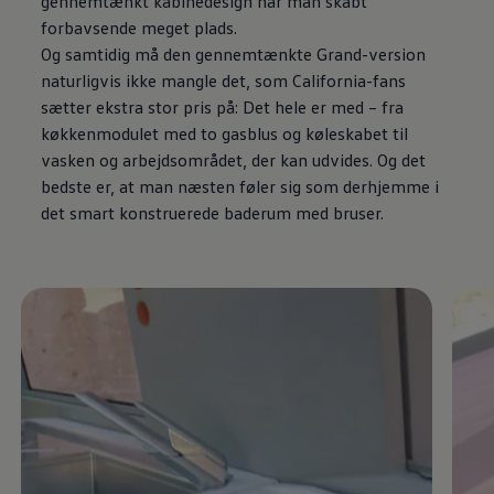
gennemtænkt kabinedesign har man skabt
forbavsende meget plads.
Og samtidig må den gennemtænkte Grand-version
naturligvis ikke mangle det, som California-fans
sætter ekstra stor pris på: Det hele er med – fra
køkkenmodulet med to gasblus og køleskabet til
vasken og arbejdsområdet, der kan udvides. Og det
bedste er, at man næsten føler sig som derhjemme i
det smart konstruerede baderum med bruser.
Enable fullscreen mode