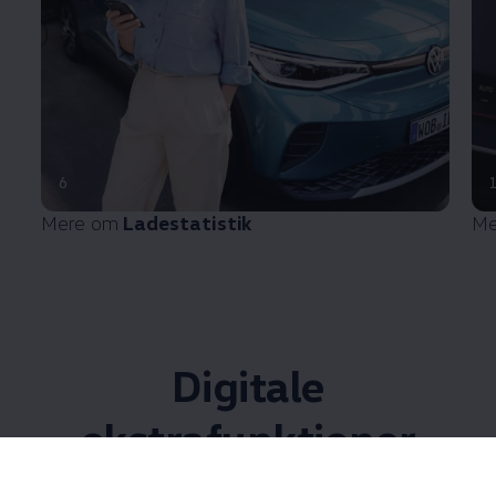
6
Mere om
Ladestatistik
Me
Digitale
ekstrafunktioner
Med de digitale ekstrafunktioner er din ID. altid opdateret. Du