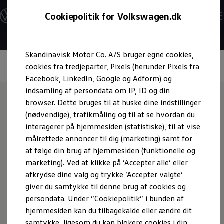
Modeller og konfigurator
Cookiepolitik for Volkswagen.dk
Byg din Volkswagen
Alle modeller
Sammenlign udstyrsvarianter
Gå til
Gå til
Sammenlign modelstørrelser
Skandinavisk Motor Co. A/S bruger egne cookies,
hovedindhold
footer
Kend din Volkswagen
Komfort- og sikkerhedsfunktioner i ID.-
Erhvervsbiler
cookies fra tredjeparter, Pixels (herunder Pixels fra
softwaren
Værktøjskassen
Facebook, LinkedIn, Google og Adform) og
ConnectedFleet
indsamling af persondata om IP, ID og din
Service
browser. Dette bruges til at huske dine indstillinger
California on Tour app
Elektriske biler
(nødvendige), trafikmåling og til at se hvordan du
Mere afslappet på vej.
Elbiler
interagerer på hjemmesiden (statistiske), til at vise
ID. Polo
målrettede annoncer til dig (marketing) samt for
ID. Cross
Kom sikrere frem.
ID.3 Neo
at følge din brug af hjemmesiden (funktionelle og
ID.4
marketing). Ved at klikke på ’Accepter alle’ eller
ID.5
ID.- softwaren hjælper dig med en række praktiske
afkrydse dine valg og trykke ’Accepter valgte’
ID.7
ID.7 Tourer
komfort- og sikkerhedsfunktioner, der gør hverdagen
giver du samtykke til denne brug af cookies og
ID. Buzz
lettere og hver eneste tur i bilen mere afslappende.
persondata. Under ”Cookiepolitik” i bunden af
Konceptbiler
Klimaanlæg, betjeningsflader og hjælpesystemer arbejder
hjemmesiden kan du tilbagekalde eller ændre dit
ID. EVERY1
ID. 2all & ID. GTI
præcist sammen, men automatiske meddelelser – lige fra
samtykke, ligesom du kan blokere cookies i din