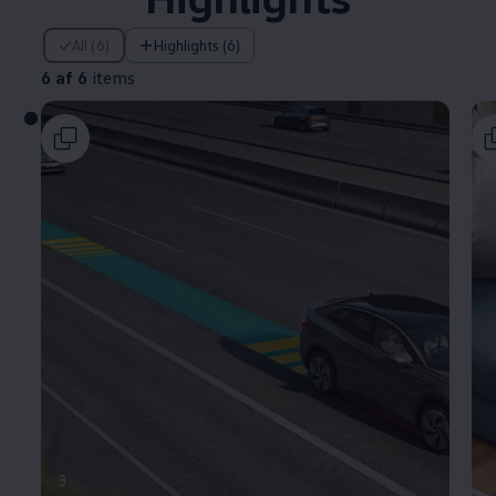
6 af 6 items
All (6)
Highlights (6)
6 af 6
items
3