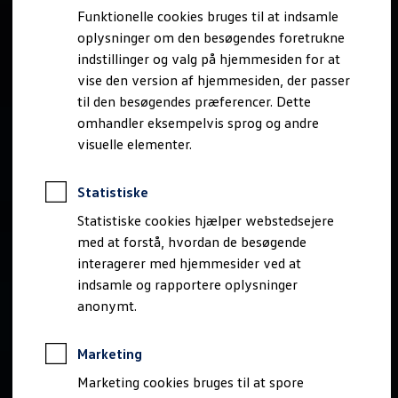
Bestil et tilbud
Funktionelle cookies bruges til at indsamle
Brugte biler
oplysninger om den besøgendes foretrukne
Pendlerleasing
Budgetberegner
indstillinger og valg på hjemmesiden for at
Firmabil
vise den version af hjemmesiden, der passer
Vejen til en ny Volkswagen
til den besøgendes præferencer. Dette
Online Privatleasing
Finansiering og forsikring
omhandler eksempelvis sprog og andre
Volkswagen Forsikring
visuelle elementer.
Volkswagen Finansiering
Forsikringsberegner
Ejere og services
Statistiske
Book tid på værkstedet
Service
Statistiske cookies hjælper webstedsejere
Serviceabonnementer
med at forstå, hvordan de besøgende
Service 5+
interagerer med hjemmesider ved at
Service på elbiler
Prismatch
indsamle og rapportere oplysninger
Fordele ved autoriseret værksted
anonymt.
Brugbar information
Softwareopdateringer
Servicefordele
Marketing
Digitale ekstrafunktioner
Se tjenesterne til din model
Marketing cookies bruges til at spore
Volkswagen-apps, login og shop