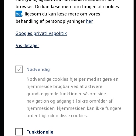
Varebiler på el
browser. Du kan læse mere om brugen af cookies
Elektromobilitet i dagligdagen
her
, ligesom du kan læse mere om vores
Eldrevne modeller
ID. Buzz Cargo
behandling af personoplysninger
her
.
Opladning og Rækkevidde
Opladning med Clever
Googles privatlivspolitik
Opladning med Clever - Erhvervsbiler
We Charge
Vis detaljer
Udregn din rækkevidde
Udregn din ladetid
Planlæg din rute
Teknologi og Batteri
Lær din ID. at kende
Nødvendig
Varmepumpe
Nødvendige cookies hjælper med at gøre en
Energieffektivitet
Teaser Battery Regulation
hjemmeside brugbar ved at aktivere
Software og konnektivitet
grundlæggende funktioner såsom side-
ID. Software 6.0
navigation og adgang til sikre områder af
ID.- softwareversioner og opdateringer
Grænseflader til din ID.
hjemmesiden. Hjemmesiden kan ikke fungere
Køb og leasing
ordentligt uden disse cookies.
Lagerbiler til hurtig levering
Privatleasing
Nyheder og aktuelle kampagner
Funktionelle
Book en prøvetur