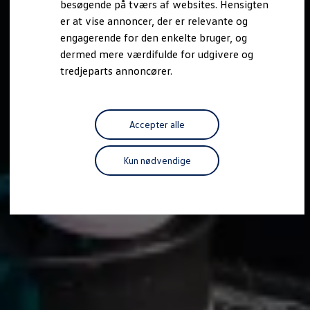
besøgende på tværs af websites. Hensigten
Forbind mobiltelefonen med bilen
er at vise annoncer, der er relevante og
Opdateringer til software, kort og radio
Fleet Interface Data
engagerende for den enkelte bruger, og
MinVolkswagen
dermed mere værdifulde for udgivere og
Digital instruktionsbog
tredjeparts annoncører.
Tilbehør
Tilbehør til din personbil
Tilbehør til din erhvervsbil
Fordele ved at vælge autoriseret værksted til din erh
Om Volkswagen
Accepter alle
Nyheder
Tilmeld nyhedsbrev
Pressemeddelser
Kun nødvendige
Kalenderbillede
Kontakt Volkswagen
Volkswagen Magazine
Shop
Garanti
VieW
Autostadt
Hvad er Volkswagen?
Find forhandler
Hjælp og kontakt