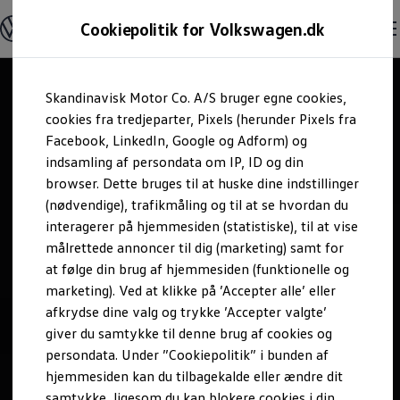
Modeller og konfigurator
Cookiepolitik for Volkswagen.dk
Byg din Volkswagen
Alle modeller
Sammenlign udstyrsvarianter
Gå til
Gå til
Sammenlign modelstørrelser
Skandinavisk Motor Co. A/S bruger egne cookies,
hovedindhold
footer
Kend din Volkswagen
Erhvervsbiler
cookies fra tredjeparter, Pixels (herunder Pixels fra
Værktøjskassen
Facebook, LinkedIn, Google og Adform) og
ConnectedFleet
indsamling af persondata om IP, ID og din
Service
browser. Dette bruges til at huske dine indstillinger
California on Tour app
Elektriske biler
(nødvendige), trafikmåling og til at se hvordan du
Elbiler
interagerer på hjemmesiden (statistiske), til at vise
ID. Polo
målrettede annoncer til dig (marketing) samt for
ID. Cross
ID.3 Neo
at følge din brug af hjemmesiden (funktionelle og
ID.4
marketing). Ved at klikke på ’Accepter alle’ eller
ID.5
afkrydse dine valg og trykke ’Accepter valgte’
ID.7
ID.7 Tourer
giver du samtykke til denne brug af cookies og
ID. Buzz
persondata. Under ”Cookiepolitik” i bunden af
Konceptbiler
hjemmesiden kan du tilbagekalde eller ændre dit
ID. EVERY1
ID. 2all & ID. GTI
samtykke, ligesom du kan blokere cookies i din