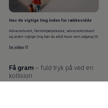
Hav de vigtige ting inden for rækkevidde
Advarselsvest, førstehjælpskasse, advarselstrekant
og andre vigtige ting bør du altid have nem adgang til.
Se video
Få gram
– fuld tryk på ved en
kollision
Allerede ved en kollision med 50 km/t bliver usikrede
genstande katapulteret fremad med 50-dobbelt vægt.