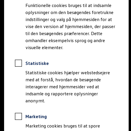
Bestil et tilbud
Funktionelle cookies bruges til at indsamle
Brugte biler
oplysninger om den besøgendes foretrukne
Pendlerleasing
Budgetberegner
indstillinger og valg på hjemmesiden for at
Firmabil
vise den version af hjemmesiden, der passer
Vejen til en ny Volkswagen
til den besøgendes præferencer. Dette
Online Privatleasing
Finansiering og forsikring
omhandler eksempelvis sprog og andre
Volkswagen Forsikring
visuelle elementer.
Volkswagen Finansiering
Forsikringsberegner
Ejere og services
Statistiske
Book tid på værkstedet
Service
Statistiske cookies hjælper webstedsejere
Serviceabonnementer
med at forstå, hvordan de besøgende
Service 5+
interagerer med hjemmesider ved at
Service på elbiler
Prismatch
indsamle og rapportere oplysninger
Fordele ved autoriseret værksted
anonymt.
Brugbar information
Softwareopdateringer
Servicefordele
Marketing
Digitale ekstrafunktioner
Se tjenesterne til din model
Marketing cookies bruges til at spore
Volkswagen-apps, login og shop