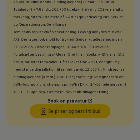
45.000 kr. Mindstepris i bindingsperiode(12 mdr.): 85.140 kr.
Totaludgift v/48 mdr.: 203.760 kr. ekskl. halvårlig CO2-ejerafgift,
forsikring, strøm. Læs mere på vwsf.dk/privatleasing.Inkl. Service-
og Reparationsabn. Se vilkår på
semler.dk/servicevilkår/privatleasing. Leasing udbydes af VWSF
A/S. Der tages forbehold for trykfejl. Gælder v. udlevering inden
31.12.2026. Clever-kampagne: 01.06.2026 - 30.09.2026.
Forudsætter bestilling af Clever One til en fabriksny ID.4 eller ID.5
hos autoriseret forhandler. 1 års Clever One + evt. energitillæg
med standardinstallation til samlet værdi: 12.687 kr. Mindstepris i
bindingsperiode (6 mdr.): 0 kr. Tilbagebetaling: Udregnes som dit
kWh-forbrug x gns. strømpris pr. kWh i DK kl. 24-06 hele året samt
kl. 11-17 i apr.-sep. Læs mere: clever.dk/tilbagebetaling.
Book en prøvetur
Se priser og bestil tilbud