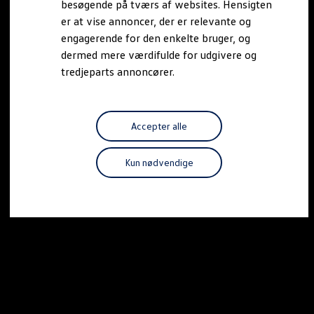
besøgende på tværs af websites. Hensigten
Forbind mobiltelefonen med bilen
er at vise annoncer, der er relevante og
Opdateringer til software, kort og radio
Fleet Interface Data
engagerende for den enkelte bruger, og
MinVolkswagen
dermed mere værdifulde for udgivere og
Digital instruktionsbog
tredjeparts annoncører.
Tilbehør
Tilbehør til din personbil
Tilbehør til din erhvervsbil
Fordele ved at vælge autoriseret værksted til din erh
Om Volkswagen
Accepter alle
Nyheder
Tilmeld nyhedsbrev
Pressemeddelser
Kun nødvendige
Kalenderbillede
Kontakt Volkswagen
Volkswagen Magazine
Shop
Garanti
VieW
Autostadt
Hvad er Volkswagen?
Find forhandler
Hjælp og kontakt