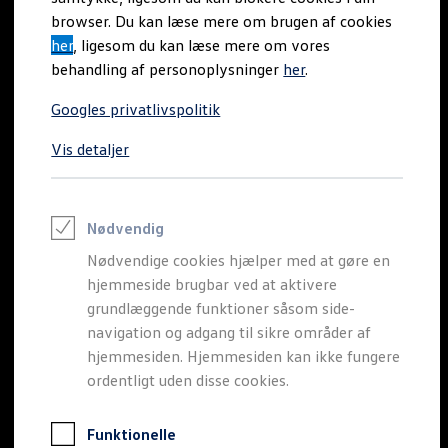
Varebiler på el
browser. Du kan læse mere om brugen af cookies
Elektromobilitet i dagligdagen
her
, ligesom du kan læse mere om vores
Eldrevne modeller
ID. Buzz Cargo
behandling af personoplysninger
her
.
Opladning og Rækkevidde
Opladning med Clever
Googles privatlivspolitik
Opladning med Clever - Erhvervsbiler
We Charge
Vis detaljer
Udregn din rækkevidde
Udregn din ladetid
Planlæg din rute
Teknologi og Batteri
Lær din ID. at kende
Nødvendig
Varmepumpe
Nødvendige cookies hjælper med at gøre en
Energieffektivitet
Teaser Battery Regulation
hjemmeside brugbar ved at aktivere
Software og konnektivitet
grundlæggende funktioner såsom side-
ID. Software 6.0
navigation og adgang til sikre områder af
ID.- softwareversioner og opdateringer
Grænseflader til din ID.
hjemmesiden. Hjemmesiden kan ikke fungere
Køb og leasing
ordentligt uden disse cookies.
Lagerbiler til hurtig levering
Privatleasing
Nyheder og aktuelle kampagner
Funktionelle
Book en prøvetur