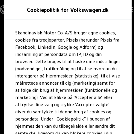
Modeller og konfigurator
Cookiepolitik for Volkswagen.dk
Byg din Volkswagen
Alle modeller
Sammenlign udstyrsvarianter
Gå til
Gå til
Sammenlign modelstørrelser
Skandinavisk Motor Co. A/S bruger egne cookies,
hovedindhold
footer
Kend din Volkswagen
Erhvervsbiler
cookies fra tredjeparter, Pixels (herunder Pixels fra
Værktøjskassen
Facebook, LinkedIn, Google og Adform) og
ConnectedFleet
indsamling af persondata om IP, ID og din
Service
browser. Dette bruges til at huske dine indstillinger
California on Tour app
Elektriske biler
(nødvendige), trafikmåling og til at se hvordan du
Elbiler
interagerer på hjemmesiden (statistiske), til at vise
ID. Polo
målrettede annoncer til dig (marketing) samt for
ID. Cross
ID.3 Neo
at følge din brug af hjemmesiden (funktionelle og
ID.4
marketing). Ved at klikke på ’Accepter alle’ eller
ID.5
afkrydse dine valg og trykke ’Accepter valgte’
ID.7
ID.7 Tourer
giver du samtykke til denne brug af cookies og
ID. Buzz
persondata. Under ”Cookiepolitik” i bunden af
Konceptbiler
hjemmesiden kan du tilbagekalde eller ændre dit
ID. EVERY1
ID. 2all & ID. GTI
samtykke, ligesom du kan blokere cookies i din