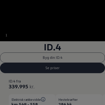
1
ID.4
Byg din ID.4
Se priser
ID.4 fra
339.995
kr.
Elektrisk rækkevidde
Hestekræfter
km 549 - 558
286 hk