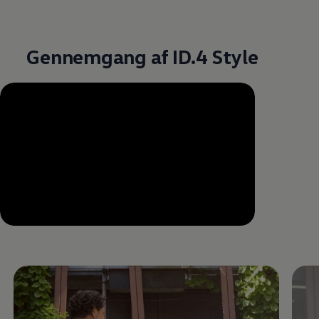
Gennemgang af ID.4 Style
--:--
Remaining time, --:--
Enable fullscreen mode