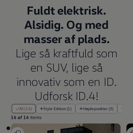
Fuldt elektrisk.
Alsidig. Og med
masser af plads.
Lige så kraftfuld som
en SUV, lige så
innovativ som en ID.
Udforsk ID.4!
16 af 16 items
All (16)
Style Edition (1)
Højdepunkter (3)
Tek
16 af 16
items