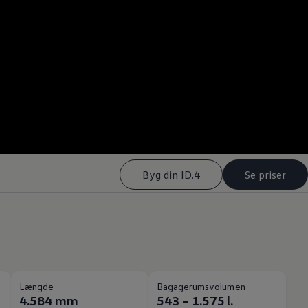
Byg din ID.4
Se priser
Længde
Bagagerumsvolumen
4.584 mm
543 – 1.575 l.