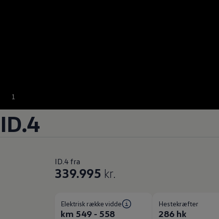
1
ID.4
ID.4 fra
339.995
kr.
Elektrisk rækkevidde
Hestekræfter
km 549 - 558
286 hk