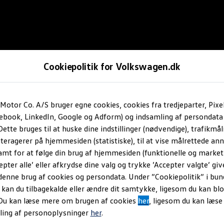
Cookiepolitik for Volkswagen.dk
Motor Co. A/S bruger egne cookies, cookies fra tredjeparter, Pixe
cebook, LinkedIn, Google og Adform) og indsamling af persondata
ette bruges til at huske dine indstillinger (nødvendige), trafikmåli
teragerer på hjemmesiden (statistiske), til at vise målrettede anno
amt for at følge din brug af hjemmesiden (funktionelle og marketi
epter alle’ eller afkrydse dine valg og trykke ’Accepter valgte’ giv
denne brug af cookies og persondata. Under ”Cookiepolitik” i bun
an du tilbagekalde eller ændre dit samtykke, ligesom du kan blo
 Du kan læse mere om brugen af cookies
her
, ligesom du kan læs
ling af personoplysninger
her
.