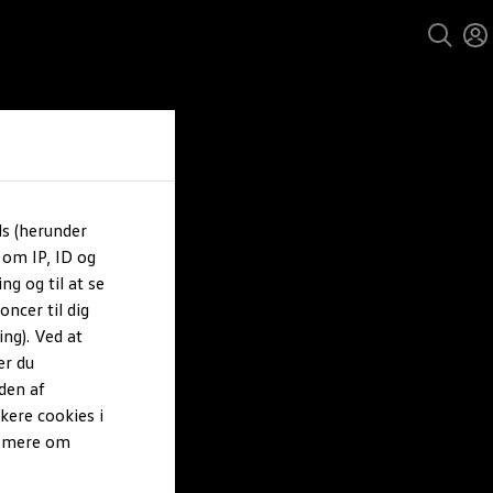
ls (herunder
 om IP, ID og
ng og til at se
ncer til dig
ng). Ved at
er du
den af
kere cookies i
e mere om