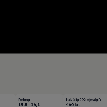
Forbrug
Halvårlig CO2-ejerafgift
15,8 - 16,1
460 kr.