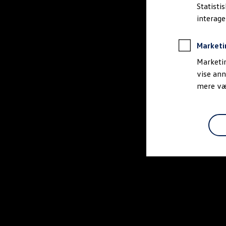
Bestil et tilbud
Statisti
Brugte biler
interag
Pendlerleasing
Budgetberegner
Firmabil
Marketi
Vejen til en ny Volkswagen
Online Privatleasing
Marketin
Finansiering og forsikring
vise ann
Volkswagen Forsikring
mere vær
Volkswagen Finansiering
Forsikringsberegner
Ejere og services
Book tid på værkstedet
Service
Serviceabonnementer
Service 5+
Service på elbiler
Prismatch
Fordele ved autoriseret værksted
Brugbar information
Softwareopdateringer
Servicefordele
Digitale ekstrafunktioner
Se tjenesterne til din model
Volkswagen-apps, login og shop