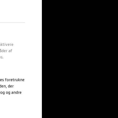
ktivere
åder af
s.
es foretrukne
den, der
rog og andre