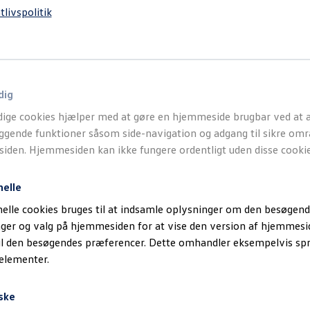
tlivspolitik
dig
ige cookies hjælper med at gøre en hjemmeside brugbar ved at a
gende funktioner såsom side-navigation og adgang til sikre omr
den. Hjemmesiden kan ikke fungere ordentligt uden disse cookie
nelle
elle cookies bruges til at indsamle oplysninger om den besøgend
inger og valg på hjemmesiden for at vise den version af hjemmesi
il den besøgendes præferencer. Dette omhandler eksempelvis sp
 elementer.
ske