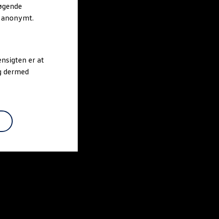
søgende
r anonymt.
nsigten er at
og dermed