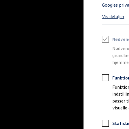
Varebiler på el
Googles priva
Elektromobilitet i dagligdagen
Eldrevne modeller
Vis detaljer
ID. Buzz Cargo
Opladning og Rækkevidde
Opladning med Clever
Opladning med Clever - Erhvervsbiler
We Charge
Nødven
Udregn din rækkevidde
Nødvend
Udregn din ladetid
Planlæg din rute
grundlæg
Teknologi og Batteri
hjemmesi
Lær din ID. at kende
Varmepumpe
Energieffektivitet
Funktio
Teaser Battery Regulation
Software og konnektivitet
Funktion
ID. Software 6.0
indstill
ID.- softwareversioner og opdateringer
passer t
Grænseflader til din ID.
Køb og leasing
visuelle
Lagerbiler til hurtig levering
Privatleasing
Nyheder og aktuelle kampagner
Statisti
Book en prøvetur