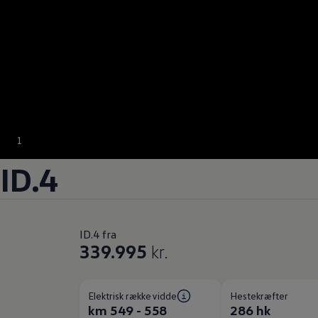
1
ID.4
ID.4 fra
339.995
kr.
Elektrisk rækkevidde
Hestekræfter
km 549 - 558
286 hk