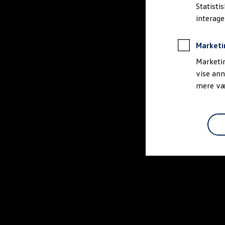
Bestil et tilbud
Statisti
Brugte biler
interag
Pendlerleasing
Budgetberegner
Firmabil
Marketi
Vejen til en ny Volkswagen
Online Privatleasing
Marketin
Finansiering og forsikring
vise ann
Volkswagen Forsikring
mere vær
Volkswagen Finansiering
Forsikringsberegner
Ejere og services
Book tid på værkstedet
Service
Serviceabonnementer
Service 5+
Service på elbiler
Prismatch
Fordele ved autoriseret værksted
Brugbar information
Softwareopdateringer
Servicefordele
Digitale ekstrafunktioner
Se tjenesterne til din model
Volkswagen-apps, login og shop