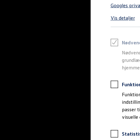
Varebiler på el
Googles priva
Elektromobilitet i dagligdagen
Eldrevne modeller
Vis detaljer
ID. Buzz Cargo
Opladning og Rækkevidde
Opladning med Clever
Opladning med Clever - Erhvervsbiler
We Charge
Nødven
Udregn din rækkevidde
Nødvend
Udregn din ladetid
Planlæg din rute
grundlæg
Teknologi og Batteri
hjemmesi
Lær din ID. at kende
Varmepumpe
Energieffektivitet
Funktio
Teaser Battery Regulation
Software og konnektivitet
Funktion
ID. Software 6.0
indstill
ID.- softwareversioner og opdateringer
passer t
Grænseflader til din ID.
Køb og leasing
visuelle
Lagerbiler til hurtig levering
Privatleasing
Nyheder og aktuelle kampagner
Statisti
Book en prøvetur