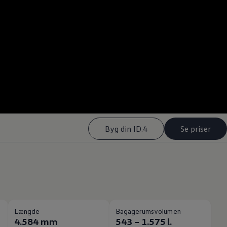
Byg din ID.4
Se priser
Længde
Bagagerumsvolumen
4.584 mm
543 – 1.575 l.