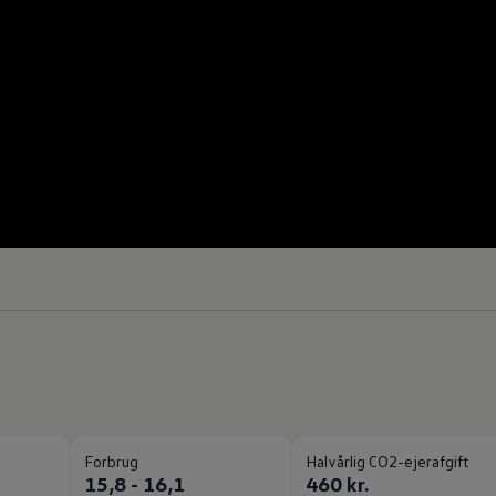
Forbrug
Halvårlig CO2-ejerafgift
15,8 - 16,1
460 kr.