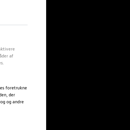
ktivere
åder af
s.
es foretrukne
den, der
rog og andre