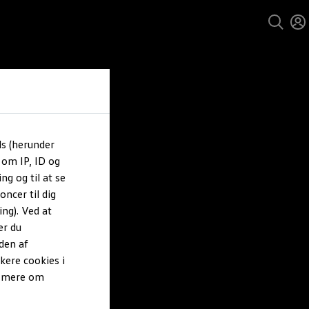
ls (herunder
 om IP, ID og
ng og til at se
ncer til dig
ng). Ved at
er du
den af
kere cookies i
e mere om