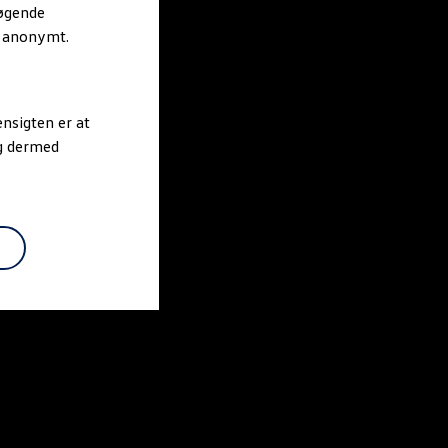
søgende
r anonymt.
nsigten er at
og dermed