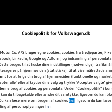
Cookiepolitik for Volkswagen.dk
Motor Co. A/S bruger egne cookies, cookies fra tredjeparter, Pixe
cebook, LinkedIn, Google og Adform) og indsamling af persondata
ette bruges til at huske dine indstillinger (nødvendige), trafikmåli
teragerer på hjemmesiden (statistiske), til at vise målrettede anno
amt for at følge din brug af hjemmesiden (funktionelle og marketi
epter alle’ eller afkrydse dine valg og trykke ’Accepter valgte’ giv
denne brug af cookies og persondata. Under ”Cookiepolitik” i bun
an du tilbagekalde eller ændre dit samtykke, ligesom du kan blo
 Du kan læse mere om brugen af cookies
her
, ligesom du kan læs
ling af personoplysninger
her
.